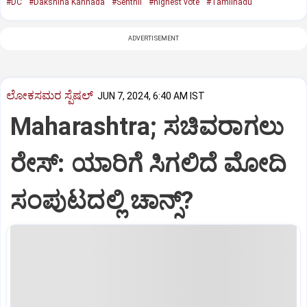
#DC
#Dakshina Kannada
#Senthil
#highest vote
#Tamilnadu
ADVERTISEMENT
ಲೋಕಸಮರ ಸ್ಪೆಷಲ್‌
JUN 7, 2024, 6:40 AM IST
Maharashtra; ಸಚಿವರಾಗಲು
ರೇಸ್‌: ಯಾರಿಗೆ ಸಿಗಲಿದೆ ಮೋದಿ
ಸಂಪುಟದಲ್ಲಿ ಚಾನ್ಸ್‌?