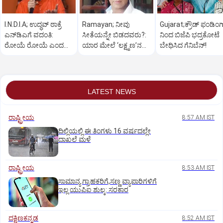
I.N.D.I.A; ಉದ್ಧವ್‌ ಠಾಕ್ರೆ
Ramayan; ನೀವು
Gujarat;ಕ್ರೌಡ್‌ ಫಂಡಿಂಗ
ಎನ್‌ಡಿಎಗೆ ವದಂತಿ:
ಸೀತೆಯನ್ನೇ ಬಿಡದವರು?:
ನಿಂದ ಬಿಜೆಪಿ ಭದ್ರಕೋಟೆ
ರೋಯೆ ರೋಯೆ ಎಂದ
ಯಾರ ಮೇಲೆ ‘ಲಕ್ಷ್ಮಣ’ನ
ಬೇಧಿಸಿದ ಗೆನಿಬೆನ್‌!
ಶಿವಸೇನೆ(ಯುಬಿಟಿ)
ಸಿಟ್ಟು?
LATEST NEWS
ರಾಷ್ಟ್ರೀಯ
8:57 AM IST
ದಿಲ್ಲಿಯಲ್ಲಿ ಈ ತಿಂಗಳು 16 ವರ್ಷದಲ್ಲೇ
ದಾಖಲೆ ಮಳೆ
ರಾಷ್ಟ್ರೀಯ
8:53 AM IST
ಸಾಮಾನ್ಯ ಗ್ರಾಹಕರಿಗೆ,ಸಣ್ಣ ವ್ಯಾಪಾರಿಗಳಿಗೆ
ಇಲ್ಲ ಯುಪಿಐ ಶುಲ್ಕ: ಸರಕಾರ
ದಕ್ಷಿಣಕನ್ನಡ
8:52 AM IST