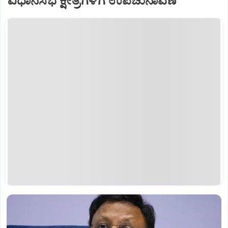
ವಿಧಾನಸಭೆ ಕ್ಷೇತ್ರಗಳಿಗೆ ಉಪಚುನಾವಣೆ