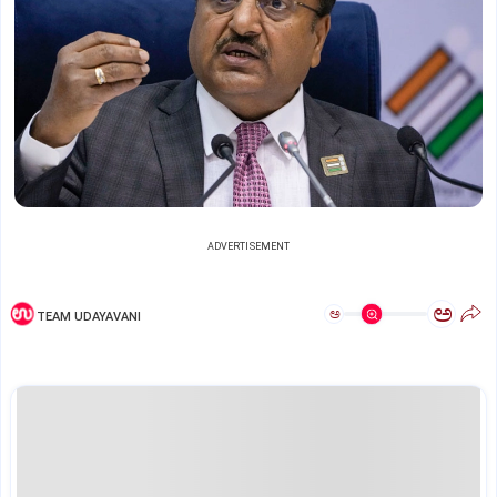
ADVERTISEMENT
ಅ
ಅ
TEAM UDAYAVANI