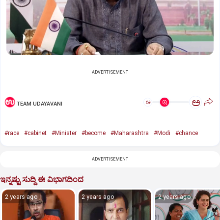
ADVERTISEMENT
ಅ
ಅ
TEAM UDAYAVANI
#race
#cabinet
#Minister
#become
#Maharashtra
#Modi
#chance
ADVERTISEMENT
ಇನ್ನಷ್ಟು ಸುದ್ದಿ ಈ ವಿಭಾಗದಿಂದ
2 years ago
2 years ago
2 years ago