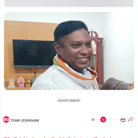
ADVERTISEMENT
ಅ
ಅ
TEAM UDAYAVANI