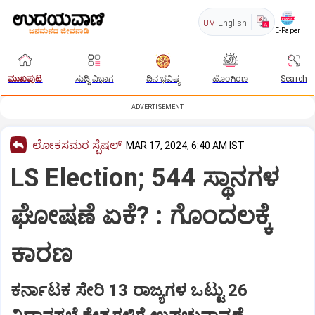
UV
English
E-Paper
ಮುಖಪುಟ
ಸುದ್ದಿ ವಿಭಾಗ
ದಿನ ಭವಿಷ್ಯ
ಹೊಂಗಿರಣ
Search
ADVERTISEMENT
ಲೋಕಸಮರ ಸ್ಪೆಷಲ್‌
MAR 17, 2024, 6:40 AM IST
LS Election; 544 ಸ್ಥಾನಗಳ
ಘೋಷಣೆ ಏಕೆ? : ಗೊಂದಲಕ್ಕೆ
ಕಾರಣ
ಕರ್ನಾಟಕ ಸೇರಿ 13 ರಾಜ್ಯಗಳ ಒಟ್ಟು 26