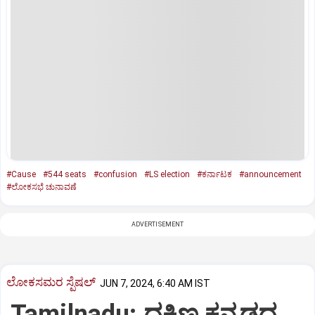
#Cause
#544 seats
#confusion
#LS election
#ಕರ್ನಾಟಕ
#announcement
#ಲೋಕಸಭೆ ಚುನಾವಣೆ
ADVERTISEMENT
ಲೋಕಸಮರ ಸ್ಪೆಷಲ್‌
JUN 7, 2024, 6:40 AM IST
Tamilnadu; ದಕ್ಷಿಣ ಕನ್ನಡದ