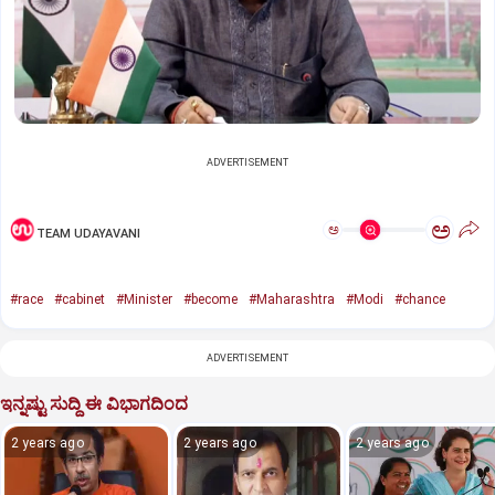
ADVERTISEMENT
ಅ
ಅ
TEAM UDAYAVANI
#race
#cabinet
#Minister
#become
#Maharashtra
#Modi
#chance
ADVERTISEMENT
ಇನ್ನಷ್ಟು ಸುದ್ದಿ ಈ ವಿಭಾಗದಿಂದ
2 years ago
2 years ago
2 years ago