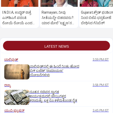
I.N.D.I.A; ಉದ್ಧವ್‌ ಠಾಕ್ರೆ
Ramayan; ನೀವು
Gujarat;ಕ್ರೌಡ್‌ ಫಂಡಿಂಗ
ಎನ್‌ಡಿಎಗೆ ವದಂತಿ:
ಸೀತೆಯನ್ನೇ ಬಿಡದವರು?:
ನಿಂದ ಬಿಜೆಪಿ ಭದ್ರಕೋಟೆ
ರೋಯೆ ರೋಯೆ ಎಂದ
ಯಾರ ಮೇಲೆ ‘ಲಕ್ಷ್ಮಣ’ನ
ಬೇಧಿಸಿದ ಗೆನಿಬೆನ್‌!
ಶಿವಸೇನೆ(ಯುಬಿಟಿ)
ಸಿಟ್ಟು?
LATEST NEWS
ಬಾಲಿವುಡ್‌
3:59 PM IST
ಬಾಲಿವುಡ್‌ನಲ್ಲಿ ಈ ಹಿಂದೆ ನಿಂತು ಹೋದ
ಬಿಗ್‌ ಬಜೆಟ್ ʼರಾಮಾಯಣʼ‌
ಯೋಜನೆಗಳಿವು
ರಾಜ್ಯ
3:58 PM IST
ನೂತನ ಸಚಿವರ ಸ್ವಾಗತ
ಕಾರ್ಯಕ್ರಮದಲ್ಲಿ ಜೇಬುಗಳ್ಳರ
ಕರಾಮತ್ತು: ಲಕ್ಷ ರೂ.ಕಳೆದುಕೊಂಡ ರೈತ
ಯುವಿ ಫ್ಯೂಷನ್
3:45 PM IST