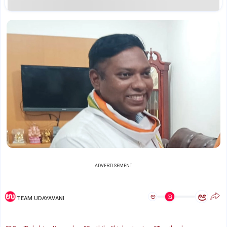
ADVERTISEMENT
ಅ
ಅ
TEAM UDAYAVANI