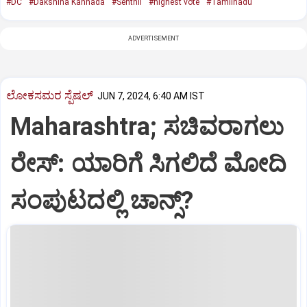
#DC
#Dakshina Kannada
#Senthil
#highest vote
#Tamilnadu
ADVERTISEMENT
ಲೋಕಸಮರ ಸ್ಪೆಷಲ್‌
JUN 7, 2024, 6:40 AM IST
Maharashtra; ಸಚಿವರಾಗಲು
ರೇಸ್‌: ಯಾರಿಗೆ ಸಿಗಲಿದೆ ಮೋದಿ
ಸಂಪುಟದಲ್ಲಿ ಚಾನ್ಸ್‌?