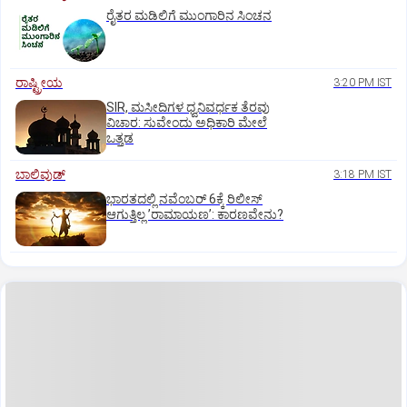
ರೈತರ ಮಡಿಲಿಗೆ ಮುಂಗಾರಿನ ಸಿಂಚನ
ರಾಷ್ಟ್ರೀಯ
3:20 PM IST
SIR, ಮಸೀದಿಗಳ ಧ್ವನಿವರ್ಧಕ ತೆರವು
ವಿಚಾರ: ಸುವೇಂದು ಅಧಿಕಾರಿ ಮೇಲೆ
ಒತ್ತಡ
ಬಾಲಿವುಡ್‌
3:18 PM IST
ಭಾರತದಲ್ಲಿ ನವೆಂಬರ್‌ 6ಕ್ಕೆ ರಿಲೀಸ್‌
ಆಗುತ್ತಿಲ್ಲ ʼರಾಮಾಯಣʼ: ಕಾರಣವೇನು?