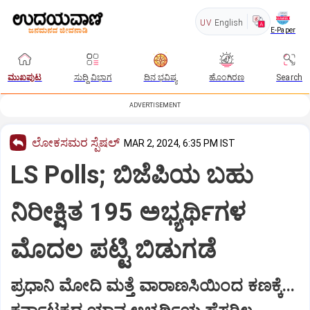
UV
English
E-Paper
ಮುಖಪುಟ
ಸುದ್ದಿ ವಿಭಾಗ
ದಿನ ಭವಿಷ್ಯ
ಹೊಂಗಿರಣ
Search
ADVERTISEMENT
ಲೋಕಸಮರ ಸ್ಪೆಷಲ್‌
MAR 2, 2024, 6:35 PM IST
LS Polls; ಬಿಜೆಪಿಯ ಬಹು
ನಿರೀಕ್ಷಿತ 195 ಅಭ್ಯರ್ಥಿಗಳ
ಮೊದಲ ಪಟ್ಟಿ ಬಿಡುಗಡೆ
ಪ್ರಧಾನಿ ಮೋದಿ ಮತ್ತೆ ವಾರಾಣಸಿಯಿಂದ ಕಣಕ್ಕೆ...