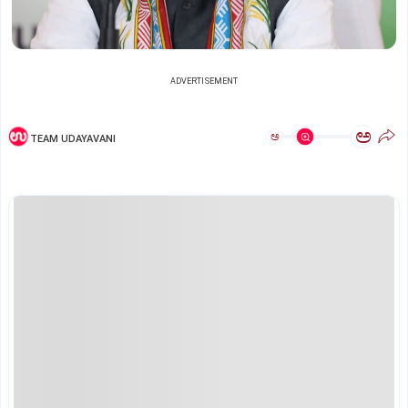
ADVERTISEMENT
ಅ
ಅ
TEAM UDAYAVANI