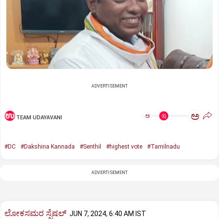
ADVERTISEMENT
ಅ
ಅ
TEAM UDAYAVANI
#DC
#Dakshina Kannada
#Senthil
#highest vote
#Tamilnadu
ADVERTISEMENT
ಲೋಕಸಮರ ಸ್ಪೆಷಲ್‌
JUN 7, 2024, 6:40 AM IST