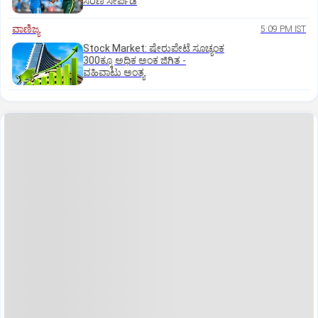
ಸರಣಿ ಸೇರ್ಪಡೆ
ವಾಣಿಜ್ಯ
5:09 PM IST
Stock Market: ಷೇರುಪೇಟೆ ಸೂಚ್ಯಂಕ
300ಕ್ಕೂ ಅಧಿಕ ಅಂಕ ಜಿಗಿತ -
ವಹಿವಾಟು ಅಂತ್ಯ