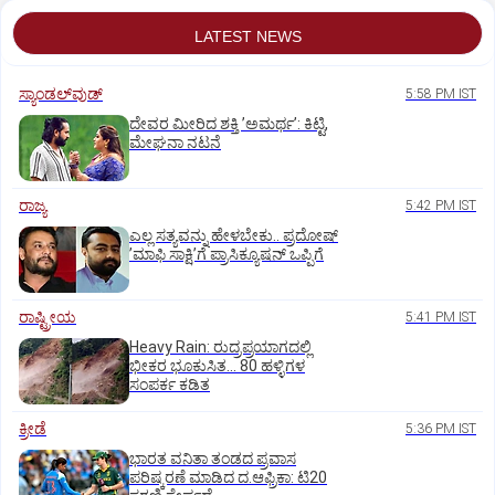
LATEST NEWS
ಸ್ಯಾಂಡಲ್‌ವುಡ್‌
5:58 PM IST
ದೇವರ ಮೀರಿದ ಶಕ್ತಿ ʼಅಮರ್ಥʼ: ಕಿಟ್ಟಿ,
ಮೇಘನಾ ನಟನೆ
ರಾಜ್ಯ
5:42 PM IST
ಎಲ್ಲ ಸತ್ಯವನ್ನು ಹೇಳಬೇಕು.. ಪ್ರದೋಷ್‌
ʼಮಾಫಿ ಸಾಕ್ಷಿʼಗೆ ಪ್ರಾಸಿಕ್ಯೂಷನ್ ಒಪ್ಪಿಗೆ
ರಾಷ್ಟ್ರೀಯ
5:41 PM IST
Heavy Rain: ರುದ್ರಪ್ರಯಾಗದಲ್ಲಿ
ಭೀಕರ ಭೂಕುಸಿತ... 80 ಹಳ್ಳಿಗಳ
ಸಂಪರ್ಕ ಕಡಿತ
ಕ್ರೀಡೆ
5:36 PM IST
ಭಾರತ ವನಿತಾ ತಂಡದ ಪ್ರವಾಸ
ಪರಿಷ್ಕರಣೆ ಮಾಡಿದ ದ.ಆಫ್ರಿಕಾ: ಟಿ20