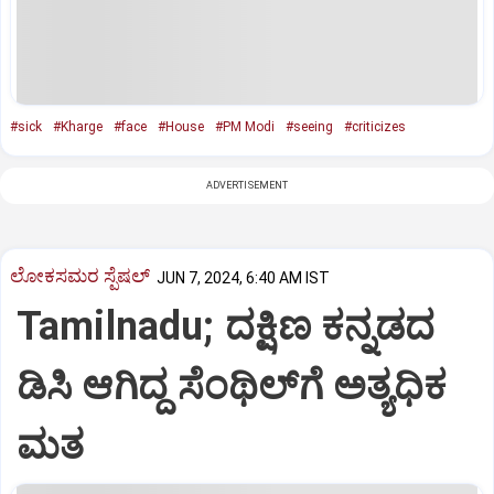
#sick
#Kharge
#face
#House
#PM Modi
#seeing
#criticizes
ADVERTISEMENT
ಲೋಕಸಮರ ಸ್ಪೆಷಲ್‌
JUN 7, 2024, 6:40 AM IST
Tamilnadu; ದಕ್ಷಿಣ ಕನ್ನಡದ
ಡಿಸಿ ಆಗಿದ್ದ ಸೆಂಥಿಲ್‌ಗೆ ಅತ್ಯಧಿಕ
ಮತ