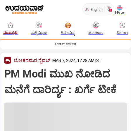
UV
English
E-Paper
ಮುಖಪುಟ
ಸುದ್ದಿ ವಿಭಾಗ
ದಿನ ಭವಿಷ್ಯ
ಹೊಂಗಿರಣ
Search
ADVERTISEMENT
ಲೋಕಸಮರ ಸ್ಪೆಷಲ್‌
MAR 7, 2024, 12:28 AM IST
PM Modi ಮುಖ ನೋಡಿದ
ಮನೆಗೆ ದಾರಿರ್ದ್ಯ : ಖರ್ಗೆ ಟೀಕೆ