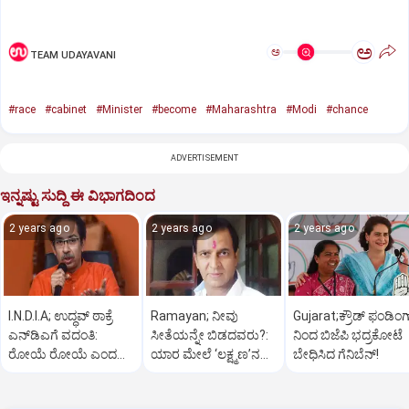
ಅ
ಅ
TEAM UDAYAVANI
#race
#cabinet
#Minister
#become
#Maharashtra
#Modi
#chance
ADVERTISEMENT
ಇನ್ನಷ್ಟು ಸುದ್ದಿ ಈ ವಿಭಾಗದಿಂದ
2 years ago
2 years ago
2 years ago
I.N.D.I.A; ಉದ್ಧವ್‌ ಠಾಕ್ರೆ
Ramayan; ನೀವು
Gujarat;ಕ್ರೌಡ್‌ ಫಂಡಿಂಗ
ಎನ್‌ಡಿಎಗೆ ವದಂತಿ:
ಸೀತೆಯನ್ನೇ ಬಿಡದವರು?:
ನಿಂದ ಬಿಜೆಪಿ ಭದ್ರಕೋಟೆ
ರೋಯೆ ರೋಯೆ ಎಂದ
ಯಾರ ಮೇಲೆ ‘ಲಕ್ಷ್ಮಣ’ನ
ಬೇಧಿಸಿದ ಗೆನಿಬೆನ್‌!
ಶಿವಸೇನೆ(ಯುಬಿಟಿ)
ಸಿಟ್ಟು?