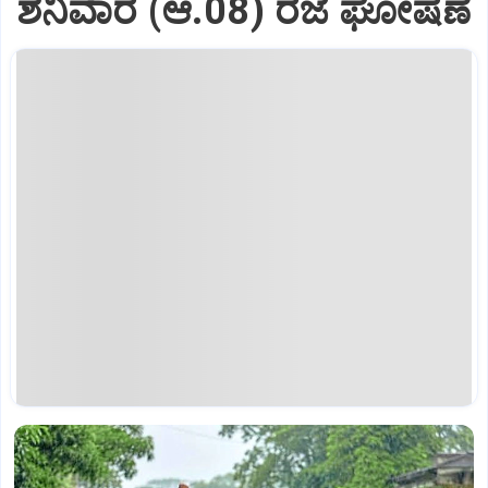
ಶನಿವಾರ (ಆ.08) ರಜೆ ಘೋಷಣೆ