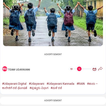
ADVERTISEMENT
ಅ
ಅ
TEAM UDAYAVANI
#Udayavani Digital
#Udayavani
#Udayavani Kannada
#RAIN
#ಶಾಲಾ –
ಕಾಲೇಜಿಗೆ ರಜೆ ಘೋಷಣೆ
#ಪುತ್ತೂರು ವಿಭಾಗ
#ಮಳೆ ರಜೆ
ADVERTISEMENT