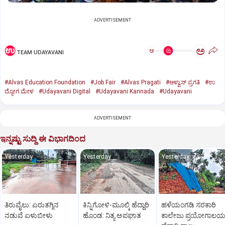
ADVERTISEMENT
ಅ
ಅ
TEAM UDAYAVANI
#Alvas Education Foundation
#Job Fair
#Alvas Pragati
#ಆಳ್ವಾಸ್‌ ಪ್ರಗತಿ
#ಉ
ದ್ಯೋಗ ಮೇಳ
#Udayavani Digital
#Udayavani Kannada
#Udayavani
ADVERTISEMENT
ಇನ್ನಷ್ಟು ಸುದ್ದಿ ಈ ವಿಭಾಗದಿಂದ
Yesterday
Yesterday
Yesterday
ತಿರುವೈಲು: ಏರುತಗ್ಗಿನ
ಕಿನ್ನಿಗೋಳಿ-ಮೂಲ್ಕಿ ಹೆದ್ದಾರಿ
ಹಳೆಯಂಗಡಿ ಸರಕಾರಿ
ನಡುವೆ ಏಳುಬೀಳು
ಹೊಂಡ: ನಿತ್ಯ ಅಪಘಾತ
ಕಾಲೇಜು ಪ್ರಯೋಗಾಲ