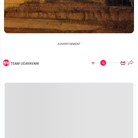
ADVERTISEMENT
ಅ
ಅ
TEAM UDAYAVANI