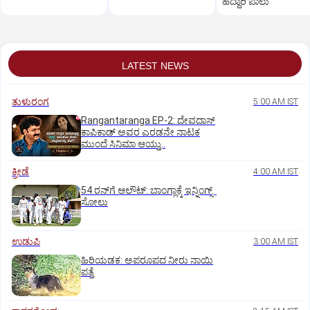
ಹೆದ್ದಾರಿ ಪಾಲು
LATEST NEWS
ತುಳುರಂಗ
5:00 AM IST
Rangantaranga EP-2: ದೇವದಾಸ್
ಕಾಪಿಕಾಡ್‌ ಅವರ ಎರಡನೇ ನಾಟಕ
ಮುಂದೆ ಸಿನಿಮಾ ಆಯ್ತು..
ಕ್ರೀಡೆ
4:00 AM IST
54 ರನ್‌ಗೆ ಆಲೌಟ್‌: ಬಾಂಗ್ಲಾಕ್ಕೆ ಇನ್ನಿಂಗ್ಸ್‌
ಸೋಲು
ಉಡುಪಿ
3:00 AM IST
ಹಿರಿಯಡಕ: ಅಪರೂಪದ ನೀರು ನಾಯಿ
ಪತ್ತೆ