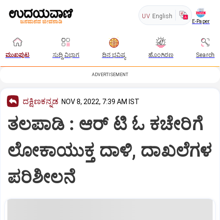
UV
English
E-Paper
ಮುಖಪುಟ
ಸುದ್ದಿ ವಿಭಾಗ
ದಿನ ಭವಿಷ್ಯ
ಹೊಂಗಿರಣ
Search
ADVERTISEMENT
ದಕ್ಷಿಣಕನ್ನಡ
NOV 8, 2022, 7:39 AM IST
ತಲಪಾಡಿ : ಆರ್ ಟಿ ಓ ಕಚೇರಿಗೆ
ಲೋಕಾಯುಕ್ತ ದಾಳಿ, ದಾಖಲೆಗಳ
ಪರಿಶೀಲನೆ