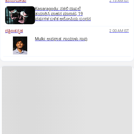
ಕಾಸರಗೋಡು
2:15 AM IST
Kasaragodu: ನಕಲಿ ದಾಖಲೆ
ತಯಾರಿಸಿ ವಾಹನ ಮಾರಾಟ; 19
ವರ್ಷಗಳ ಬಳಿಕ ಆರೋಪಿಯ ಬಂಧನ
ದಕ್ಷಿಣಕನ್ನಡ
2:00 AM IST
Mulki: ಅಪಘಾತ: ಗಾಯಾಳು ಸಾವು