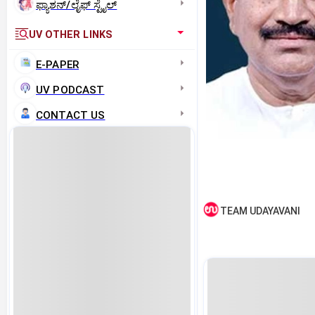
ಫ್ಯಾಶನ್/ಲೈಫ್‌ ಸ್ಟೈಲ್
UV OTHER LINKS
E-PAPER
UV PODCAST
CONTACT US
TEAM UDAYAVANI