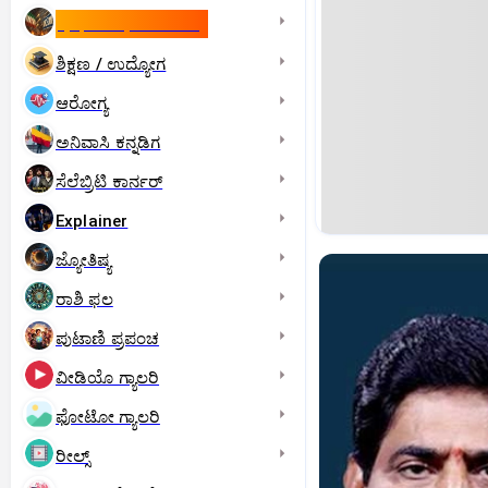
ಇಸ್ರೇಲ್- ಇರಾನ್‌ ಯುದ್ಧ
ಶಿಕ್ಷಣ / ಉದ್ಯೋಗ
ಆರೋಗ್ಯ
ಅನಿವಾಸಿ ಕನ್ನಡಿಗ
ಸೆಲೆಬ್ರಿಟಿ ಕಾರ್ನರ್‌
Explainer
ಜ್ಯೋತಿಷ್ಯ
ರಾಶಿ ಫಲ
ಪುಟಾಣಿ ಪ್ರಪಂಚ
ವೀಡಿಯೊ ಗ್ಯಾಲರಿ
ಫೋಟೋ ಗ್ಯಾಲರಿ
ರೀಲ್ಸ್