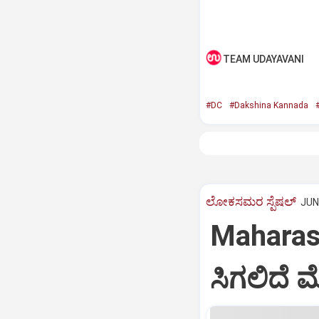
TEAM UDAYAVANI
#DC
#Dakshina Kannada
#
ಲೋಕಸಮರ ಸ್ಪೆಷಲ್‌
JUN 
Maharash
ಸಿಗಲಿದೆ ಮ