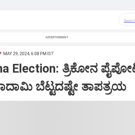
Searc
ADVERTISEMENT
‌
MAY 29, 2024, 6:08 PM IST
a Election: ತ್ರಿಕೋನ ಪೈಪೋ
ೆ ಬಾದಾಮಿ ಬೆಟ್ಟದಷ್ಟೇ ತಾಪತ್ರಯ