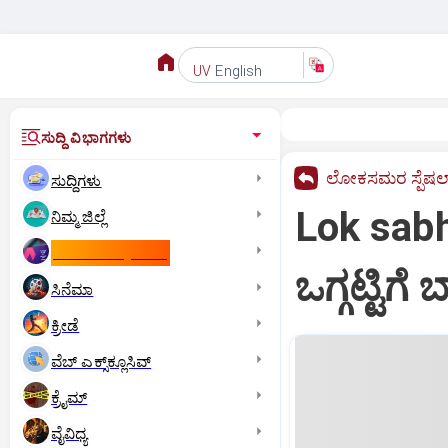
English
UV
ಸುದ್ದಿ ವಿಭಾಗಗಳು
ಲೋಕಸಮರ ಸ್ಪೆಷಲ್
ಸುದ್ದಿಗಳು
Lok sabh
ನಿಮ್ಮ ಜಿಲ್ಲೆ
ಕಾಮನ್‌ ವೆಲ್ತ್‌ ಗೇಮ್ಸ್‌
ಒಗ್ಗಟ್ಟಿಗ
ಸಿನೆಮಾ
ಕ್ರೀಡೆ
ವೆಬ್ ಎಕ್ಸ್‌ಕ್ಲೂಸಿವ್
ಕ್ರೈಮ್
ವೈವಿಧ್ಯ