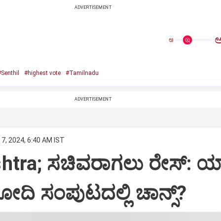
ADVERTISEMENT
ಅ
Senthil
#highest vote
#Tamilnadu
ADVERTISEMENT
7, 2024, 6:40 AM IST
tra; ಸಚಿವರಾಗಲು ರೇಸ್‌: ಯಾ
ೋದಿ ಸಂಪುಟದಲ್ಲಿ ಚಾನ್ಸ್‌?