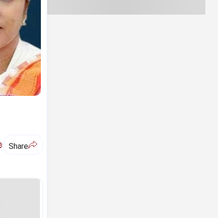
ಅ
Share