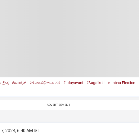
್ಷೇತ್ರ
#ಕಾಂಗ್ರೆಸ್‌
#ಲೋಕಸಭೆ ಚುನಾವಣೆ
#udayavani
#Bagalkot Loksabha Election
ADVERTISEMENT
7, 2024, 6:40 AM IST