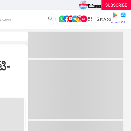
SUBSCRIBE
E-Paper
Get App
h News
Android
iOS
ಟಿ-