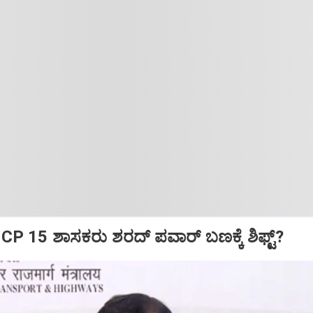
CP 15 ಶಾಸಕರು ಶರದ್‌ ಪವಾರ್‌ ಬಣಕ್ಕೆ ಶಿಫ್ಟ್?