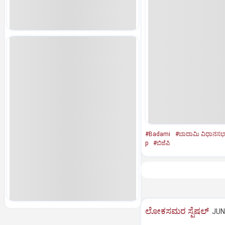
#Badami
#ಬಾದಾಮಿ ವಿಧಾನಸಭಾ ಕ
p
#ಬಿಜೆಪಿ
ಲೋಕಸಮರ ಸ್ಪೆಷಲ್‌
JUN 