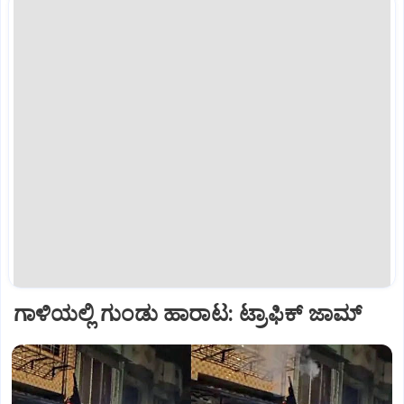
ಗಾಳಿಯಲ್ಲಿ ಗುಂಡು ಹಾರಾಟ: ಟ್ರಾಫಿಕ್‌ ಜಾಮ್