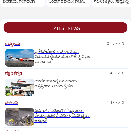
ಬಂಡಾಯ ಸಂಸದರಿಗೆ
ಒಂದಾಗಲಿವೆಯೇ ಬಿಜೆಪಿ–
ಸಹಿಸಿಕೊಳ್ಳಲು ಸಾಧ್ಯವಿಲ್ಲ:
ಪ್ರಧಾನಿ ಮೋದಿ ಅಭಯ
ಶಿರೋಮಣಿ ಅಕಾಲಿ ದಳ?
ರಿಜಿಜು
LATEST NEWS
ರಾಷ್ಟ್ರೀಯ
2:16 PM IST
ಫುಕೆಟ್‌-ದೆಹಲಿ ಏರ್‌ ಇಂಡಿಯಾ
ವಿಮಾನದ ಪೈಲಟ್‌ ಡೋಪ್‌ ಟೆಸ್ಟ್‌ ವಿಫಲ:
ಮೂಲಗಳು
ದಕ್ಷಿಣಕನ್ನಡ
1:46 PM IST
ಮಾದರಿಯಾಗಿದ್ದ ಸಮುದಾಯ
ಆಸ್ಪತ್ರೆಗೀಗ ಸಿಬಂದಿ ಗ್ರಹಣ
ಬೆಳಗಾವಿ
1:43 PM IST
ನಿಡಗಲ್‌ನ ಐತಿಹಾಸಿಕ ‘ಸಿದ್ಧಗುಂಡ’
ದೇವಸ್ಥಾನದಲ್ಲಿ ಶಿವಲಿಂಗ, ನಂದಿ ಧ್ವಂಸ:
ಆಕ್ರೋಶ