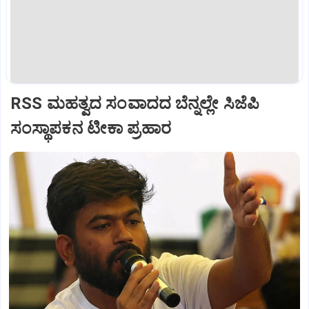
RSS ಮಹತ್ವದ ಸಂವಾದದ ಬೆನ್ನಲ್ಲೇ ಸಿಜೆಪಿ
ಸಂಸ್ಥಾಪಕನ ಟೀಕಾ ಪ್ರಹಾರ