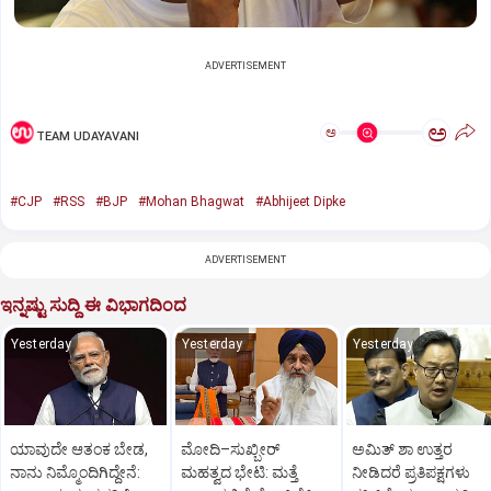
ADVERTISEMENT
ಅ
ಅ
TEAM UDAYAVANI
#CJP
#RSS
#BJP
#Mohan Bhagwat
#Abhijeet Dipke
ADVERTISEMENT
ಇನ್ನಷ್ಟು ಸುದ್ದಿ ಈ ವಿಭಾಗದಿಂದ
Yesterday
Yesterday
Yesterday
ಯಾವುದೇ ಆತಂಕ ಬೇಡ,
ಮೋದಿ–ಸುಖ್ಬೀರ್
ಅಮಿತ್ ಶಾ ಉತ್ತರ
ನಾನು ನಿಮ್ಮೊಂದಿಗಿದ್ದೇನೆ:
ಮಹತ್ವದ ಭೇಟಿ: ಮತ್ತೆ
ನೀಡಿದರೆ ಪ್ರತಿಪಕ್ಷಗಳು