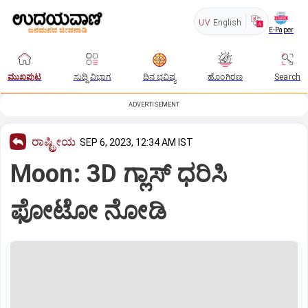
UV
English
E-Paper
ಮುಖಪುಟ
ಸುದ್ದಿ ವಿಭಾಗ
ದಿನ ಭವಿಷ್ಯ
ಹೊಂಗಿರಣ
Search
ADVERTISEMENT
ರಾಷ್ಟ್ರೀಯ
SEP 6, 2023, 12:34 AM IST
Moon: 3D ಗ್ಲಾಸ್‌ ಧರಿಸಿ
ಫೋಟೋ ನೋಡಿ