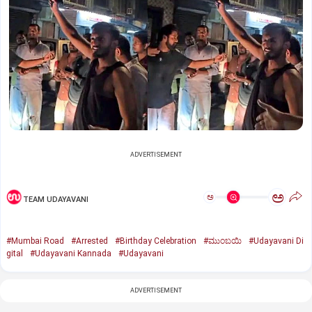
ADVERTISEMENT
ಅ
ಅ
TEAM UDAYAVANI
#Mumbai Road
#Arrested
#Birthday Celebration
#ಮುಂಬಯಿ
#Udayavani Di
gital
#Udayavani Kannada
#Udayavani
ADVERTISEMENT