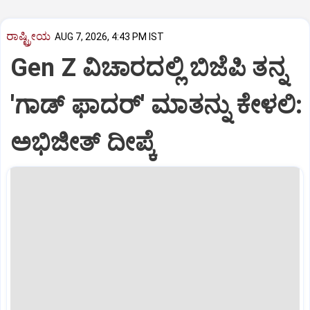
ರಾಷ್ಟ್ರೀಯ
AUG 7, 2026, 4:43 PM IST
Gen Z ವಿಚಾರದಲ್ಲಿ ಬಿಜೆಪಿ ತನ್ನ
'ಗಾಡ್ ಫಾದರ್' ಮಾತನ್ನು ಕೇಳಲಿ:
ಅಭಿಜೀತ್ ದೀಪ್ಕೆ