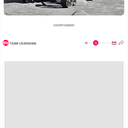
ADVERTISEMENT
ಅ
ಅ
TEAM UDAYAVANI