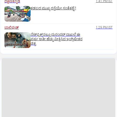
ದಕ್ಷಿಣಕನ್ನಡ
1:41 PM IST
ಕಡಬದ ಮುಖ್ಯ ರಸ್ತೆಯೇ ಸಂತೆಕಟ್ಟೆ !
ಬಾಲಿವುಡ್‌
1:29 PM IST
ನೆಟ್‌ಫ್ಲಿಕ್ಸ್‌ನಲ್ಲೂ ಧುರಂಧರ್‌ ದಾಖಲೆ:ಈ
ವರ್ಷ ಅತೀ ಹೆಚ್ಚು ವೀಕ್ಷಿಸಿದ ಇಂಗ್ಲಿಷೇತರ
ಚಿತ್ರ