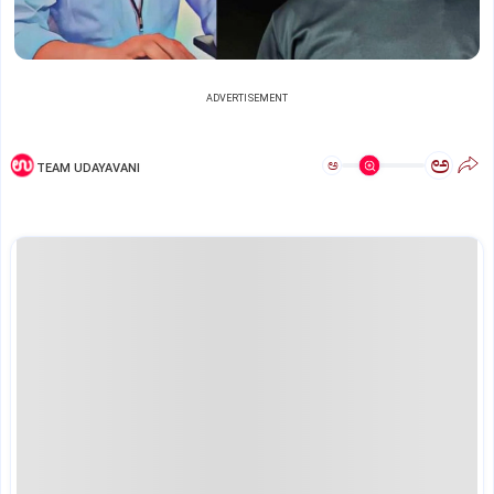
ADVERTISEMENT
ಅ
ಅ
TEAM UDAYAVANI