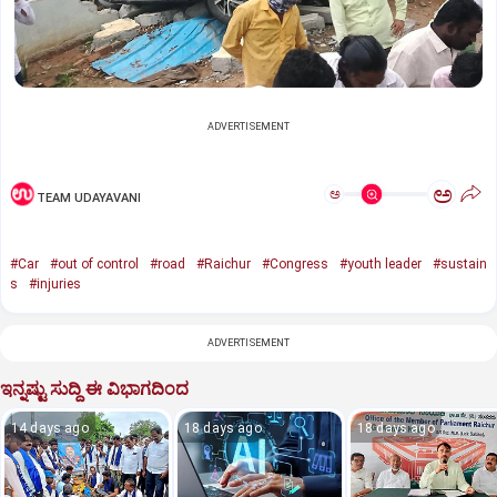
ADVERTISEMENT
ಅ
ಅ
TEAM UDAYAVANI
#Car
#out of control
#road
#Raichur
#Congress
#youth leader
#sustain
s
#injuries
ADVERTISEMENT
ಇನ್ನಷ್ಟು ಸುದ್ದಿ ಈ ವಿಭಾಗದಿಂದ
14 days ago
18 days ago
18 days ago