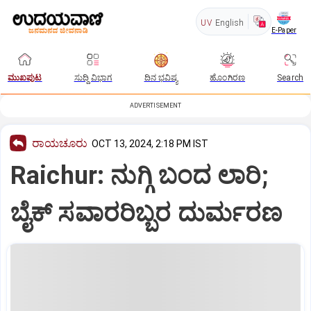
UV
English
E-Paper
ಮುಖಪುಟ
ಸುದ್ದಿ ವಿಭಾಗ
ದಿನ ಭವಿಷ್ಯ
ಹೊಂಗಿರಣ
Search
ADVERTISEMENT
ರಾಯಚೂರು
OCT 13, 2024, 2:18 PM IST
Raichur: ನುಗ್ಗಿ ಬಂದ ಲಾರಿ;
ಬೈಕ್ ಸವಾರರಿಬ್ಬರ ದುರ್ಮರಣ