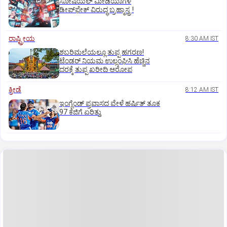
ಸೋಷಿಯಲ್‌ ಮೀಡಿಯಾಗಳ
ಡೀಪ್‌ಫೇಕ್‌ ವಿರುದ್ಧ ಬ್ರಹ್ಮಾಸ್ತ್ರ !
ರಾಷ್ಟ್ರೀಯ
8:30 AM IST
ಶಬರಿಮಲೆಯಲ್ಲೂ ತುಪ್ಪ ಹಗರಣ!
ಟೆಂಡರ್‌ ನಿಯಮ ಉಲ್ಲಂಘಿಸಿ ಹೆಚ್ಚಿನ
ದರಕ್ಕೆ ತುಪ್ಪ ಖರೀದಿ ಆರೋಪ
ಕ್ರೀಡೆ
8:12 AM IST
ಇಂಗ್ಲೆಂಡ್‌ ಪ್ರವಾಸದ ವೇಳೆ ಹರ್ಷಿತ್‌ ತೂಕ
97 ಕೆಜಿಗೆ ಏರಿತ್ತು