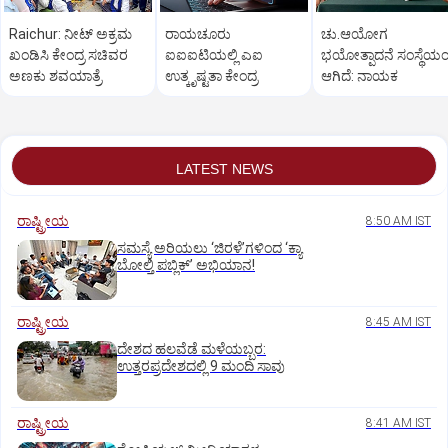
Raichur: ನೀಟ್ ಅಕ್ರಮ
ರಾಯಚೂರು
ಚು.ಆಯೋಗ
ಖಂಡಿಸಿ ಕೇಂದ್ರ ಸಚಿವರ
ಐಐಐಟಿಯಲ್ಲಿ ಎಐ
ಭಯೋತ್ಪಾದನೆ ಸಂಸ್ಥೆಯಂ
ಅಣಕು ಶವಯಾತ್ರೆ
ಉತ್ಕೃಷ್ಟತಾ ಕೇಂದ್ರ
ಆಗಿದೆ: ನಾಯಕ
LATEST NEWS
ರಾಷ್ಟ್ರೀಯ
8:50 AM IST
ಸಮಸ್ಯೆ ಅರಿಯಲು ‘ಜಿರಳೆ’ಗಳಿಂದ ‘ಕ್ಯಾ
ಬೋಲ್ತಿ ಪಬ್ಲಿಕ್‌’ ಅಭಿಯಾನ!
ರಾಷ್ಟ್ರೀಯ
8:45 AM IST
ದೇಶದ ಹಲವೆಡೆ ಮಳೆಯಬ್ಬರ:
ಉತ್ತರಪ್ರದೇಶದಲ್ಲಿ 9 ಮಂದಿ ಸಾವು
ರಾಷ್ಟ್ರೀಯ
8:41 AM IST