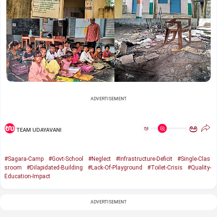
ADVERTISEMENT
ಅ
ಅ
TEAM UDAYAVANI
#Sagara-Camp
#Govt-School
#Neglect
#Infrastructure-Deficit
#Single-Clas
sroom
#Dilapidated-Building
#Lack-Of-Playground
#Toilet-Crisis
#Quality-
Education-Impact
ADVERTISEMENT