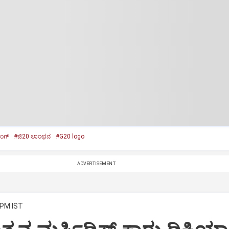
ಂಗ್‌
#ಜಿ20 ಲಾಂಛನ
#G20 logo
ADVERTISEMENT
 PM IST