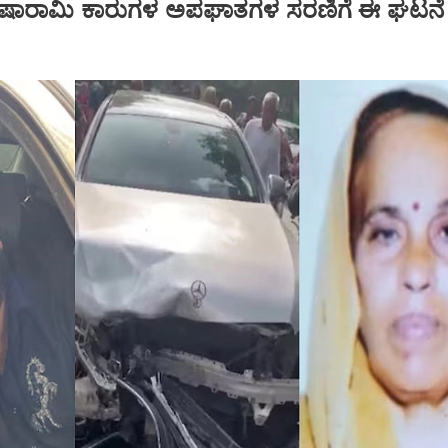
.. ಐಷಾರಾಮಿ ಕಾರುಗಳ ಅಪಘಾತಗಳ ಸರಣಿಗೆ ಈ ಘಟನೆ