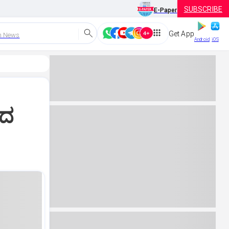
SUBSCRIBE
E-Paper
Get App
h News
Android
iOS
ಾದ