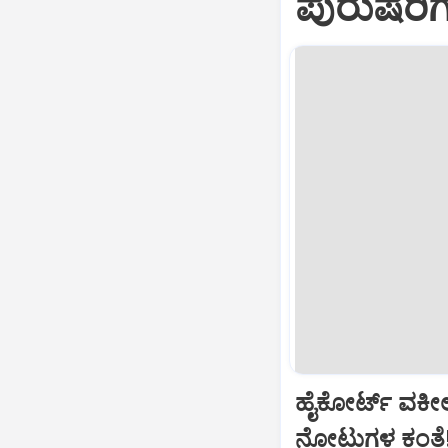
ಪುರುಷರಿ
ಹೈಕೋರ್ಟ್‌ ವಕೀ
ನೋಟುಗಳ ಕಂತೆ