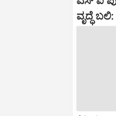
ಎಸ್ ಐ ಪುತ
ವೃದ್ಧೆ ಬಲ