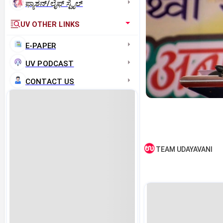
ಫ್ಯಾಶನ್/ಲೈಫ್‌ ಸ್ಟೈಲ್
UV OTHER LINKS
E-PAPER
UV PODCAST
CONTACT US
TEAM UDAYAVANI