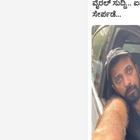
ವೈರಲ್ ಸುದ್ದಿ.
ಸೇರ್ಪಡೆ...