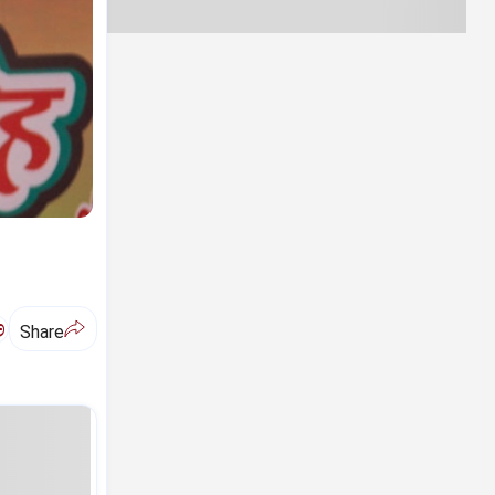
ಅ
Share