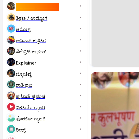
ಇಸ್ರೇಲ್- ಇರಾನ್‌ ಯುದ್ಧ
ಶಿಕ್ಷಣ / ಉದ್ಯೋಗ
ಆರೋಗ್ಯ
ಅನಿವಾಸಿ ಕನ್ನಡಿಗ
ಸೆಲೆಬ್ರಿಟಿ ಕಾರ್ನರ್‌
Explainer
ಜ್ಯೋತಿಷ್ಯ
ರಾಶಿ ಫಲ
ಪುಟಾಣಿ ಪ್ರಪಂಚ
ವೀಡಿಯೊ ಗ್ಯಾಲರಿ
ಫೋಟೋ ಗ್ಯಾಲರಿ
ರೀಲ್ಸ್