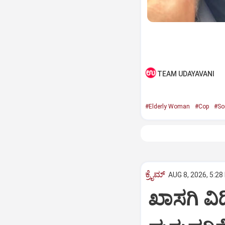
TEAM UDAYAVANI
#Elderly Woman
#Cop
#So
ಕ್ರೈಮ್
AUG 8, 2026, 5:28
ಖಾಸಗಿ ವ