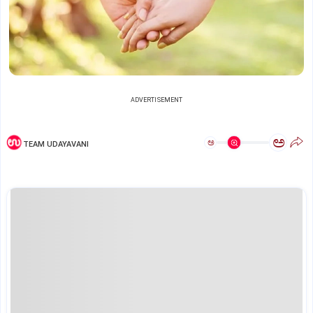
ADVERTISEMENT
ಅ
ಅ
TEAM UDAYAVANI