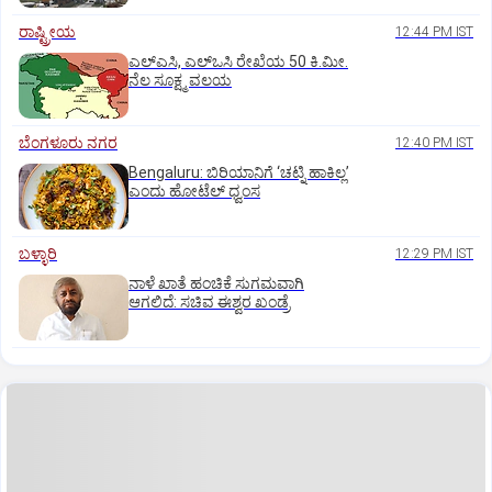
ರಾಷ್ಟ್ರೀಯ
12:44 PM IST
ಎಲ್‌ಎಸಿ, ಎಲ್‌ಒಸಿ ರೇಖೆಯ 50 ಕಿ.ಮೀ.
ನೆಲ ಸೂಕ್ಷ್ಮ ವಲಯ
ಬೆಂಗಳೂರು ನಗರ
12:40 PM IST
Bengaluru: ಬಿರಿಯಾನಿಗೆ ‘ಚಟ್ನಿ ಹಾಕಿಲ್ಲ’
ಎಂದು ಹೋಟೆಲ್‌ ಧ್ವಂಸ
ಬಳ್ಳಾರಿ
12:29 PM IST
ನಾಳೆ ಖಾತೆ ಹಂಚಿಕೆ ಸುಗಮವಾಗಿ
ಆಗಲಿದೆ: ಸಚಿವ ಈಶ್ವರ ಖಂಡ್ರೆ