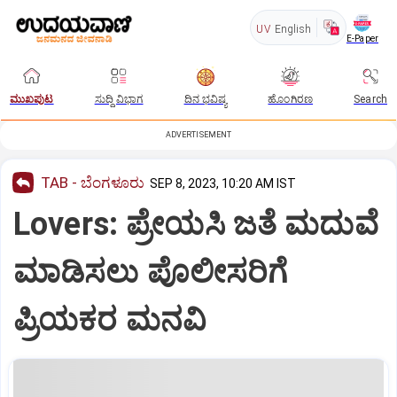
UV
English
E-Paper
ಮುಖಪುಟ
ಸುದ್ದಿ ವಿಭಾಗ
ದಿನ ಭವಿಷ್ಯ
ಹೊಂಗಿರಣ
Search
ADVERTISEMENT
TAB - ಬೆಂಗಳೂರು
SEP 8, 2023, 10:20 AM IST
Lovers: ಪ್ರೇಯಸಿ ಜತೆ ಮದುವೆ
ಮಾಡಿಸಲು ಪೊಲೀಸರಿಗೆ
ಪ್ರಿಯಕರ ಮನವಿ