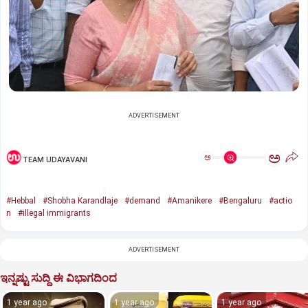
ADVERTISEMENT
ಅ
ಅ
TEAM UDAYAVANI
#Hebbal
#Shobha Karandlaje
#demand
#Amanikere
#Bengaluru
#actio
n
#illegal immigrants
ADVERTISEMENT
ಇನ್ನಷ್ಟು ಸುದ್ದಿ ಈ ವಿಭಾಗದಿಂದ
1 year ago
1 year ago
1 year ago