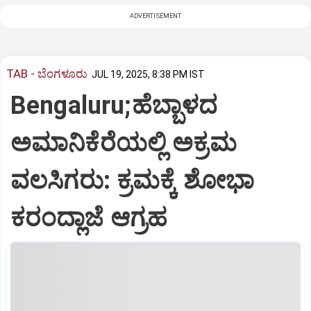
ADVERTISEMENT
TAB - ಬೆಂಗಳೂರು
JUL 19, 2025, 8:38 PM IST
Bengaluru;ಹೆಬ್ಬಾಳದ
ಅಮಾನಿಕೆರೆಯಲ್ಲಿ ಅಕ್ರಮ
ವಲಸಿಗರು: ಕ್ರಮಕ್ಕೆ ಶೋಭಾ
ಕರಂದ್ಲಾಜೆ ಆಗ್ರಹ