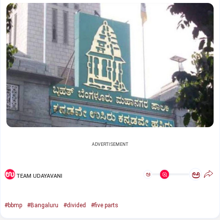
ADVERTISEMENT
ಅ
ಅ
TEAM UDAYAVANI
#bbmp
#Bangaluru
#divided
#five parts