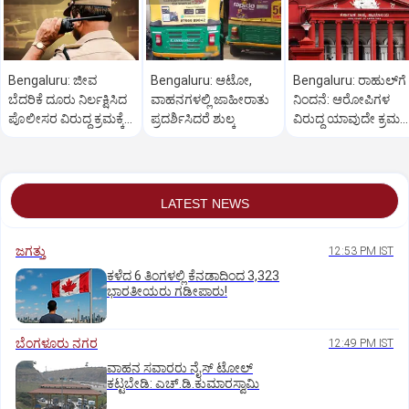
Bengaluru: ಜೀವ
Bengaluru: ಆಟೋ,
Bengaluru: ರಾಹುಲ್‌ಗೆ
ಬೆದರಿಕೆ ದೂರು ನಿರ್ಲಕ್ಷಿಸಿದ
ವಾಹನಗಳಲ್ಲಿ ಜಾಹೀರಾತು
ನಿಂದನೆ: ಆರೋಪಿಗಳ
ಪೊಲೀಸರ ವಿರುದ್ಧ ಕ್ರಮಕ್ಕೆ
ಪ್ರದರ್ಶಿಸಿದರೆ ಶುಲ್ಕ
ವಿರುದ್ಧ ಯಾವುದೇ ಕ್ರಮ
ಆಗ್ರಹ
ಬೇಡ
LATEST NEWS
ಜಗತ್ತು
12:53 PM IST
ಕಳೆದ 6 ತಿಂಗಳಲ್ಲಿ ಕೆನಡಾದಿಂದ 3,323
ಭಾರತೀಯರು ಗಡೀಪಾರು!
ಬೆಂಗಳೂರು ನಗರ
12:49 PM IST
ವಾಹನ ಸವಾರರು ನೈಸ್‌ ಟೋಲ್‌
ಕಟ್ಟಬೇಡಿ: ಎಚ್‌.ಡಿ.ಕುಮಾರಸ್ವಾಮಿ