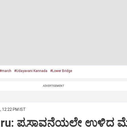
#march
#Udayavani Kannada
#Lower Bridge
ADVERTISEMENT
, 12:22 PM IST
u: ಪ್ರಸ್ತಾವನೆಯಲ್ಲೇ ಉಳಿದ ಮ