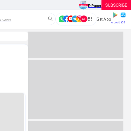
SUBSCRIBE
E-Paper
Get App
h News
Android
iOS