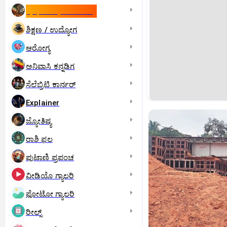
ಇಸ್ರೇಲ್- ಇರಾನ್‌ ಯುದ್ಧ
ಶಿಕ್ಷಣ / ಉದ್ಯೋಗ
ಆರೋಗ್ಯ
ಅನಿವಾಸಿ ಕನ್ನಡಿಗ
ಸೆಲೆಬ್ರಿಟಿ ಕಾರ್ನರ್‌
Explainer
ಜ್ಯೋತಿಷ್ಯ
ರಾಶಿ ಫಲ
ಪುಟಾಣಿ ಪ್ರಪಂಚ
ವೀಡಿಯೊ ಗ್ಯಾಲರಿ
ಫೋಟೋ ಗ್ಯಾಲರಿ
ರೀಲ್ಸ್