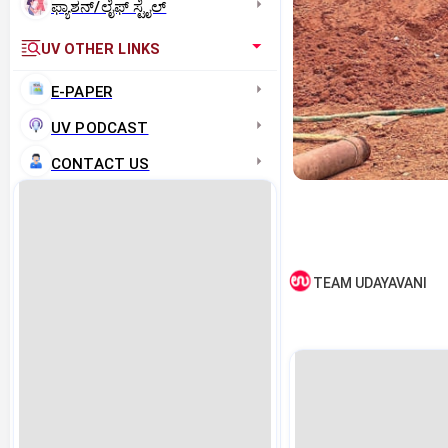
ಫ್ಯಾಶನ್/ಲೈಫ್‌ ಸ್ಟೈಲ್
UV OTHER LINKS
E-PAPER
UV PODCAST
CONTACT US
TEAM UDAYAVANI