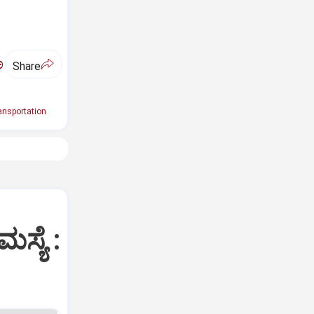
ಅ
Share
nsportation
ಸ್ಯೆ :