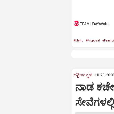
TEAM UDAYAVANI
#Metro
#Proposal
#Feasibil
ದಕ್ಷಿಣಕನ್ನಡ
JUL 28, 2026
ನಾಡ ಕಚೇರಿ
ಸೇವೆಗಳಲ್ಲ