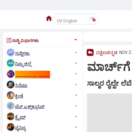
English
UV
ಸುದ್ದಿ ವಿಭಾಗಗಳು
ದಕ್ಷಿಣಕನ್ನಡ
NOV 27
ಸುದ್ದಿಗಳು
ಮಾರ್ಚ್‌ಗೆ
ನಿಮ್ಮ ಜಿಲ್ಲೆ
ಕಾಮನ್‌ ವೆಲ್ತ್‌ ಗೇಮ್ಸ್‌
ಸಾಲ್ಮರ ರೈಲ್ವೇ ಲೆವ
ಸಿನೆಮಾ
ಕ್ರೀಡೆ
ವೆಬ್ ಎಕ್ಸ್‌ಕ್ಲೂಸಿವ್
ಕ್ರೈಮ್
ವೈವಿಧ್ಯ