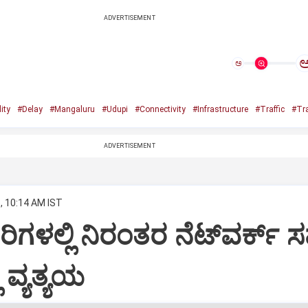
ADVERTISEMENT
ಅ
ity
#Delay
#Mangaluru
#Udupi
#Connectivity
#Infrastructure
#Traffic
#Tra
ADVERTISEMENT
, 10:14 AM IST
ಗಳಲ್ಲಿ ನಿರಂತರ ನೆಟ್‌ವರ್ಕ್‌ ಸಮ
ಿ ವ್ಯತ್ಯಯ