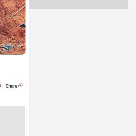
ಅ
Share