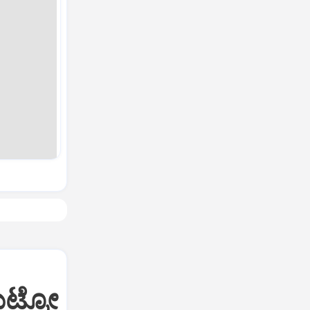
ೆಟ್ರೋ