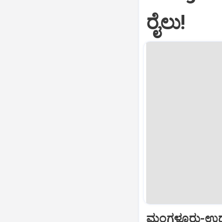
ರೈಲು!
ಮಂಗಳೂರು-ಉಡುಪ