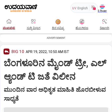
UV
English
E-Paper
ಮುಖಪುಟ
ಸುದ್ದಿ ವಿಭಾಗ
ದಿನ ಭವಿಷ್ಯ
ಹೊಂಗಿರಣ
Search
ADVERTISEMENT
BIG 10
APR 19, 2022, 10:50 AM IST
ಬೆಂಗಳೂರಿನ ಮೈಂಡ್‌ ಟ್ರೀ, ಎಲ್‌
ಆ್ಯಂಡ್‌ ಟಿ ಜತೆ ವಿಲೀನ
ಮುಂದಿನ ವಾರ ಅಧಿಕೃತ ಮಾಹಿತಿ ಹೊರಬೀಳುವ
ಸಾಧ್ಯತೆ