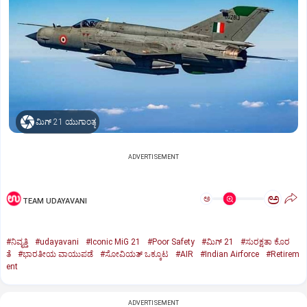
ಮಿಗ್‌ 21 ಯುಗಾಂತ್ಯ
ADVERTISEMENT
ಅ
ಅ
TEAM UDAYAVANI
#ನಿವೃತ್ತಿ
#udayavani
#Iconic MiG 21
#Poor Safety
#ಮಿಗ್‌ 21
#ಸುರಕ್ಷತಾ ಕೊರ
ತೆ
#ಭಾರತೀಯ ವಾಯುಪಡೆ
#ಸೋವಿಯತ್‌ ಒಕ್ಕೂಟ
#AIR
#Indian Airforce
#Retirem
ent
ADVERTISEMENT