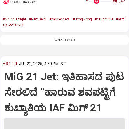
ಅ
ಅ
TEAM UDAYAVANI
#Air India flight
#New Delhi
#passengers
#Hong Kong
#caught fire
#auxili
ary power unit
ADVERTISEMENT
BIG 10
JUL 22, 2025, 4:50 PM IST
MiG 21 Jet: ಇತಿಹಾಸದ ಪುಟ
ಸೇರಲಿದೆ “ಹಾರುವ ಶವಪಟ್ಟಿಗೆ
ಕುಖ್ಯಾತಿಯ IAF ಮಿಗ್‌ 21