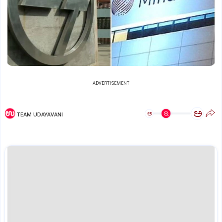
ADVERTISEMENT
ಅ
ಅ
TEAM UDAYAVANI