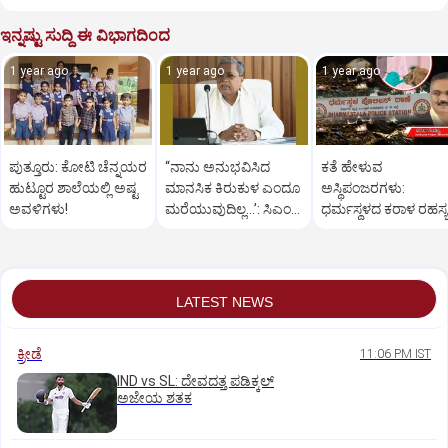
ಇನ್ನಷ್ಟು ಸುದ್ದಿ ಈ ವಿಭಾಗದಿಂದ
1 year ago
1 year ago
1 year ago
ಪುತ್ತೂರು: ಕೋಟಿ ಚೆನ್ನಯರ
“ನಾನು ಅನುಭವಿಸಿದ
ಕತೆ ಹೇಳುವ
ಹುಟ್ಟೂರ ಶಾಲೆಯಲ್ಲಿ ಅಷ್ಟ
ಮಾನಸಿಕ ಕಿರುಕುಳ ಎಂದೂ
ಅಸ್ಥಿಪಂಜರಗಳು:
ಅವಳಿಗಳು!
ಮರೆಯುವುದಿಲ್ಲ…’: ಸಿಎಂ
ಧರ್ಮಸ್ಥಳದ‌ ಕರಾಳ ರಹಸ್ಯ
ಸಿದ್ದರಾಮಯ್ಯ
ತೆರೆದಿಡಲಿದೆಯೇ ಡಿಎನ್
ಪರೀಕ್ಷೆ?
LATEST NEWS
ಕ್ರೀಡೆ
11:06 PM IST
IND vs SL: ದೇವದತ್ತ ಪಡಿಕ್ಕಲ್‌
ಅಜೇಯ ಶತಕ