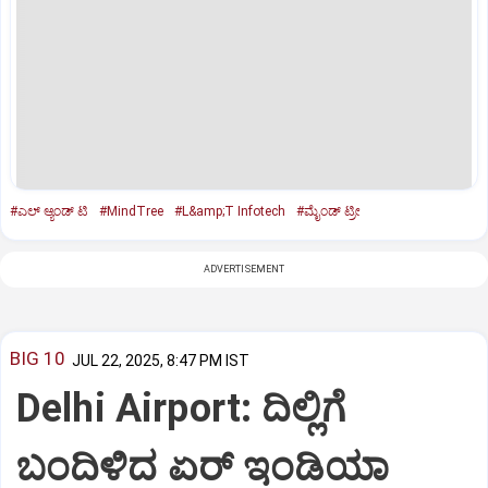
#ಎಲ್‌ ಆ್ಯಂಡ್‌ ಟಿ
#MindTree
#L&amp;T Infotech
#ಮೈಂಡ್‌ ಟ್ರೀ
ADVERTISEMENT
BIG 10
JUL 22, 2025, 8:47 PM IST
Delhi Airport: ದಿಲ್ಲಿಗೆ
ಬಂದಿಳಿದ ಏರ್‌ ಇಂಡಿಯಾ