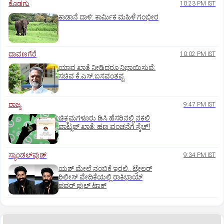
ಕೊಡಗು
10:23 PM IST
ಕಾಡಾನೆ ದಾಳಿ: ಕಾರ್ಮಿಕ ಮಹಿಳೆ ಗಂಭೀರ
ದಾವಣಗೆರೆ
10:02 PM IST
ಯಾವ ಖಾತೆ ನೀಡಿದರೂ ನಿಭಾಯಿಸುವೆ:
ಸಚಿವ ಕೆ.ಎಸ್.ಬಸವಂತಪ್ಪ
ರಾಜ್ಯ
9:47 PM IST
ಚಿಕ್ಕಮಗಳೂರು ಡಿಸಿ ಹೆಸರಿನಲ್ಲಿ ನಕಲಿ
ವಾಟ್ಸಪ್ ಖಾತೆ: ಹಣ ವಂಚನೆಗೆ ಸ್ಕೆಚ್!
ಸ್ಯಾಂಡಲ್‌ವುಡ್‌
9:34 PM IST
ಯಶ್‌ ಮೇಲೆ ನಂಬಿಕೆ ಇರಲಿ.. ಟ್ರೇಲರ್‌
ರಿಲೀಸ್‌ ವೇದಿಕೆಯಲ್ಲಿ ರಾಕಿಭಾಯ್‌
ಪವರ್‌ ಫುಲ್‌ ಟಾಕ್