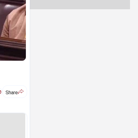
ಅ
Share