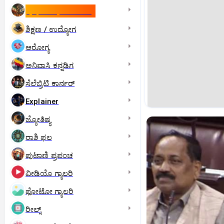
ಇಸ್ರೇಲ್- ಇರಾನ್‌ ಯುದ್ಧ
ಶಿಕ್ಷಣ / ಉದ್ಯೋಗ
ಆರೋಗ್ಯ
ಅನಿವಾಸಿ ಕನ್ನಡಿಗ
ಸೆಲೆಬ್ರಿಟಿ ಕಾರ್ನರ್‌
Explainer
ಜ್ಯೋತಿಷ್ಯ
ರಾಶಿ ಫಲ
ಪುಟಾಣಿ ಪ್ರಪಂಚ
ವೀಡಿಯೊ ಗ್ಯಾಲರಿ
ಫೋಟೋ ಗ್ಯಾಲರಿ
ರೀಲ್ಸ್