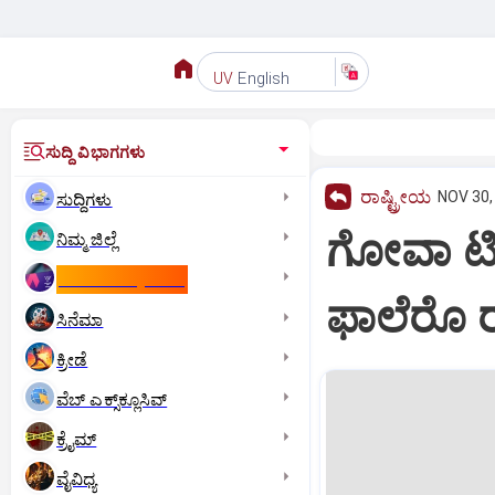
English
UV
ಸುದ್ದಿ ವಿಭಾಗಗಳು
ರಾಷ್ಟ್ರೀಯ
NOV 30,
ಸುದ್ದಿಗಳು
ಗೋವಾ ಟಿಎ
ನಿಮ್ಮ ಜಿಲ್ಲೆ
ಕಾಮನ್‌ ವೆಲ್ತ್‌ ಗೇಮ್ಸ್‌
ಫಾಲೆರೊ 
ಸಿನೆಮಾ
ಕ್ರೀಡೆ
ವೆಬ್ ಎಕ್ಸ್‌ಕ್ಲೂಸಿವ್
ಕ್ರೈಮ್
ವೈವಿಧ್ಯ