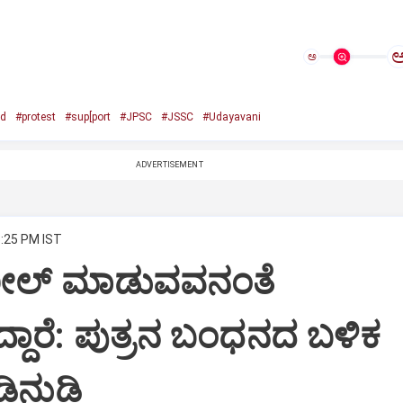
ಅ
od
#protest
#sup[port
#JPSC
#JSSC
#Udayavani
ADVERTISEMENT
6:25 PM IST
ೀಲ್ ಮಾಡುವವನಂತೆ
ದ್ದಾರೆ: ಪುತ್ರನ ಬಂಧನದ ಬಳಿಕ
ಿಡಿನುಡಿ