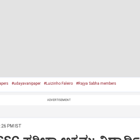
apers
#udayavanipaper
#Luizinho Faleiro
#Rajya Sabha members
ADVERTISEMENT
6:26 PM IST