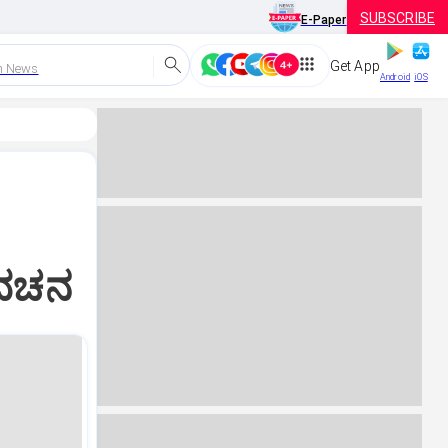
SUBSCRIBE
E-Paper
Get App
h News
Android
iOS
ಣವಚನ