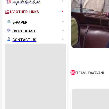
ಫ್ಯಾಶನ್/ಲೈಫ್‌ ಸ್ಟೈಲ್
UV OTHER LINKS
E-PAPER
UV PODCAST
CONTACT US
TEAM UDAYAVANI