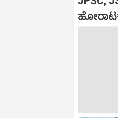
JPSC, JS
ಹೋರಾಟಕ್ಕೆ