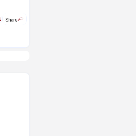
ಅ
Share