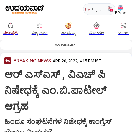
UV
English
E-Paper
ಮುಖಪುಟ
ಸುದ್ದಿ ವಿಭಾಗ
ದಿನ ಭವಿಷ್ಯ
ಹೊಂಗಿರಣ
Search
ADVERTISEMENT
BREAKING NEWS
APR 20, 2022, 4:15 PM IST
ಆರ್ ಎಸ್ಎಸ್ , ವಿಎಚ್ ಪಿ
ನಿಷೇಧಕ್ಕೆ ಎಂ.ಬಿ.ಪಾಟೀಲ್
ಆಗ್ರಹ
ಹಿಂದೂ ಸಂಘಟನೆಗಳ ನಿಷೇಧಕ್ಕೆ ಕಾಂಗ್ರೆಸ್