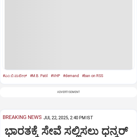
#ಎಂ.ಬಿ.ಪಾಟೀಲ್‌
#M.B. Patil
#VHP
#demand
#ban on RSS
ADVERTISEMENT
BREAKING NEWS
JUL 22, 2025, 2:40 PM IST
ಭಾರತಕ್ಕೆ ಸೇವೆ ಸಲ್ಲಿಸಲು ಧನ್ಕರ್‌