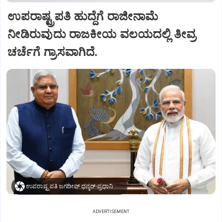
ಉಪರಾಷ್ಟ್ರಪತಿ ಹುದ್ದೆಗೆ ರಾಜೀನಾಮೆ
ನೀಡಿರುವುದು ರಾಜಕೀಯ ವಲಯದಲ್ಲಿ ತೀವ್ರ
ಚರ್ಚೆಗೆ ಗ್ರಾಸವಾಗಿದೆ.
ಉಪರಾಷ್ಟ್ರಪತಿ ಜಗದೀಪ್‌ ಧನ್ಕರ್-ಪ್ರಧಾನಿ ಮೋದಿ
ADVERTISEMENT