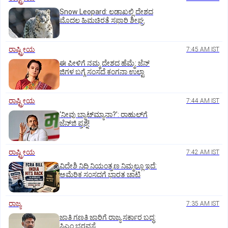
Snow Leopard: ಲಡಾಖಲ್ಲಿ ದೇಶದ
ಮೊದಲ ಹಿಮಚಿರತೆ ಸಫಾರಿ ಶೀಘ್ರ
ರಾಷ್ಟ್ರೀಯ
7:45 AM IST
ಈ ಪೀಳಿಗೆ ನಮ್ಮ ದೇಶದ ಹೆಮ್ಮೆ: ಜೆನ್‌
ಜಿಗಳ ಬಗ್ಗೆ ಸಂಸದೆ ಕಂಗನಾ ಉಲ್ಟಾ
ರಾಷ್ಟ್ರೀಯ
7:44 AM IST
‘ನೀವು ಬ್ಯಾಟ್‌ಮ್ಯಾನಾ?’: ರಾಹುಲ್‌ಗೆ
ಜೆನ್‌ಜಿ ಪ್ರಶ್ನೆ!
ರಾಷ್ಟ್ರೀಯ
7:42 AM IST
ವಿದೇಶಿ ನಿಧಿ ನಿಯಂತ್ರಣ ನಿಮ್ಮಲ್ಲೂ ಇದೆ:
ಅಮೆರಿಕ ಸಂಸದಗೆ ಭಾರತ ಚಾಟಿ
ರಾಜ್ಯ
7:35 AM IST
ಜಾತಿ ಗಣತಿ ಜಾರಿಗೆ ರಾಜ್ಯ ಸರ್ಕಾರ ಬದ್ಧ:
ಸಿಎಂ ಭರವಸೆ