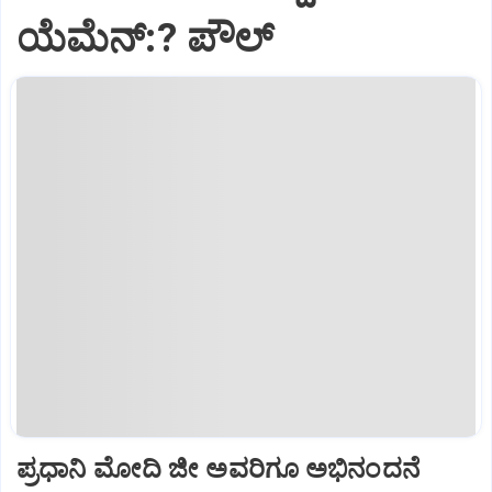
ಯೆಮೆನ್:? ಪೌಲ್
ಪ್ರಧಾನಿ ಮೋದಿ ಜೀ ಅವರಿಗೂ ಅಭಿನಂದನೆ