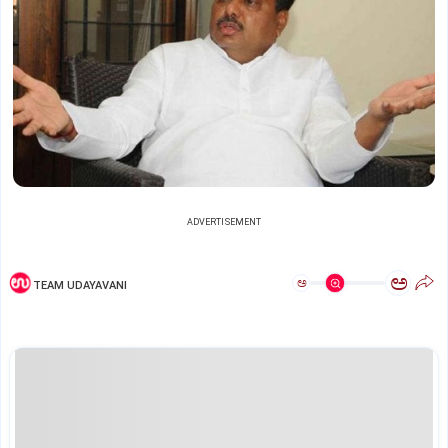
ADVERTISEMENT
ಅ
ಅ
TEAM UDAYAVANI