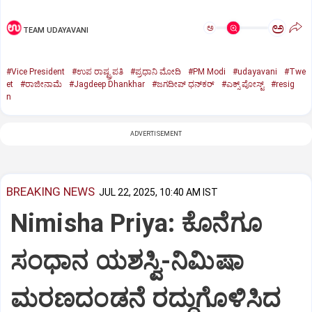
ಅ
ಅ
TEAM UDAYAVANI
#Vice President
#ಉಪ ರಾಷ್ಟ್ರಪತಿ
#ಪ್ರಧಾನಿ ಮೋದಿ
#PM Modi
#udayavani
#Twe
et
#ರಾಜೀನಾಮೆ
#Jagdeep Dhankhar
#ಜಗದೀಪ್‌ ಧನ್‌ಕರ್‌
#ಎಕ್ಸ್‌ ಪೋಸ್ಟ್
#resig
n
ADVERTISEMENT
BREAKING NEWS
JUL 22, 2025, 10:40 AM IST
Nimisha Priya: ಕೊನೆಗೂ
ಸಂಧಾನ ಯಶಸ್ವಿ-ನಿಮಿಷಾ
ಮರಣದಂಡನೆ ರದ್ದುಗೊಳಿಸಿದ