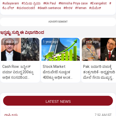
#udayavani
#ನಿಮಿಷಾ ಪ್ರಿಯಾ
#KA Paul
#Nimisha Priya case
#Evangelist
#
ಕೆಎ ಪೌಲ್
#ಮರಣದಂಡನೆ
#death sentence
#ಕೇರಳ
#Yemen
#ಯೆಮೆನ್‌
ADVERTISEMENT
ಇನ್ನಷ್ಟು ಸುದ್ದಿ ಈ ವಿಭಾಗದಿಂದ
1 year ago
1 year ago
1 year ago
Cash Row: ಜಸ್ಟೀಸ್‌
Stock Market:
Pak: ಜರ್ದಾರಿ ವಜಾಕ್ಕೆ
ವರ್ಮಾ ವಿರುದ್ಧ 200ಕ್ಕೂ
ಷೇರುಪೇಟೆ ಸೂಚ್ಯಂಕ
ತಂತ್ರಗಾರಿಕೆ- ಅಧ್ಯಕ್ಷಗಾದಿ
ಅಧಿಕ ಸಂಸದರಿಂದ
400ಕ್ಕೂ ಅಧಿಕ ಅಂಕ
ಮೇಲೆ ಸೇನಾ ಮುಖ್ಯಸ್ಥ
ಮಹಾಭಿಯೋಗಕ್ಕೆ
ಜಿಗಿತ-ದಿನಾಂತ್ಯದ
ಮುನೀರ್ ಚಿತ್ತ!
ಕೋರಿಕೆ…
ವಹಿವಾಟು ಅಂತ್ಯ
LATEST NEWS
ರಾಷ್ಟ್ರೀಯ
7:52 AM IST