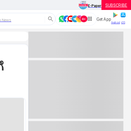
SUBSCRIBE
E-Paper
Get App
h News
Android
iOS
ೆ
ಿ