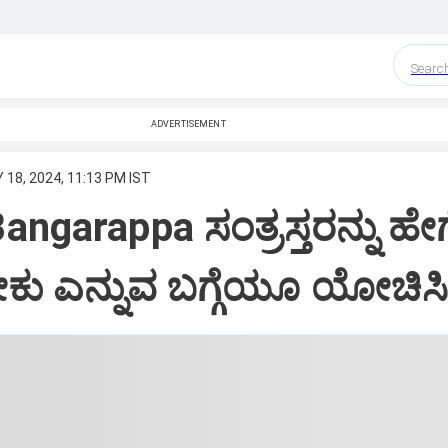
Searc
ADVERTISEMENT
 18, 2024, 11:13 PM IST
ngarappa ಸಂತ್ರಸ್ತರನ್ನು ಹೇಗ
ಕು ಎನ್ನುವ ಬಗ್ಗೆಯೂ ಯೋಚಿಸ