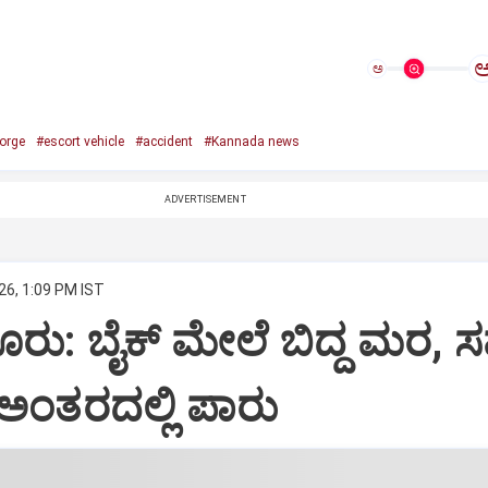
ಅ
orge
#escort vehicle
#accident
#Kannada news
ADVERTISEMENT
26, 1:09 PM IST
ೂರು: ಬೈಕ್ ಮೇಲೆ ಬಿದ್ದ ಮರ, 
ಅಂತರದಲ್ಲಿ ಪಾರು