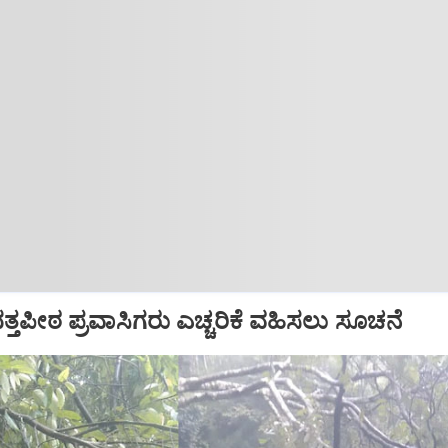
ದತ್ತಪೀಠ ಪ್ರವಾಸಿಗರು ಎಚ್ಚರಿಕೆ ವಹಿಸಲು ಸೂಚನೆ