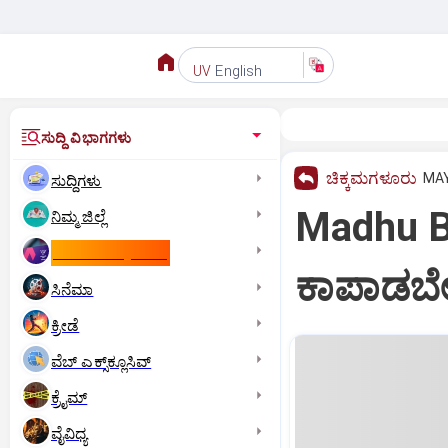
English
UV
ಸುದ್ದಿ ವಿಭಾಗಗಳು
ಚಿಕ್ಕಮಗಳೂರು
MAY
ಸುದ್ದಿಗಳು
Madhu Ba
ನಿಮ್ಮ ಜಿಲ್ಲೆ
ಕಾಮನ್‌ ವೆಲ್ತ್‌ ಗೇಮ್ಸ್‌
ಕಾಪಾಡಬೇ
ಸಿನೆಮಾ
ಕ್ರೀಡೆ
ವೆಬ್ ಎಕ್ಸ್‌ಕ್ಲೂಸಿವ್
ಕ್ರೈಮ್
ವೈವಿಧ್ಯ