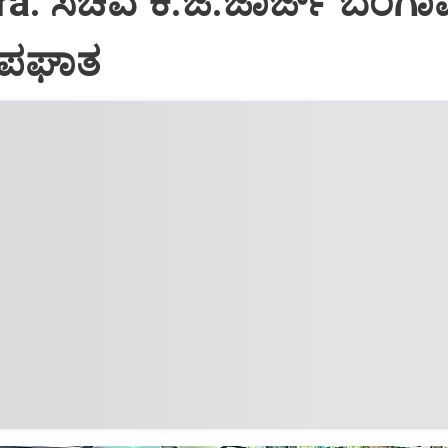
a: ಸಚಿವ ಕೆ.ಜೆ.ಜಾರ್ಜ್ ಬೆಂಗ
ಪಘಾತ