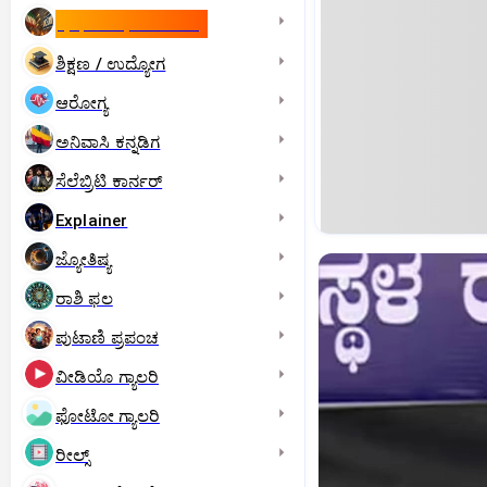
ಇಸ್ರೇಲ್- ಇರಾನ್‌ ಯುದ್ಧ
ಶಿಕ್ಷಣ / ಉದ್ಯೋಗ
ಆರೋಗ್ಯ
ಅನಿವಾಸಿ ಕನ್ನಡಿಗ
ಸೆಲೆಬ್ರಿಟಿ ಕಾರ್ನರ್‌
Explainer
ಜ್ಯೋತಿಷ್ಯ
ರಾಶಿ ಫಲ
ಪುಟಾಣಿ ಪ್ರಪಂಚ
ವೀಡಿಯೊ ಗ್ಯಾಲರಿ
ಫೋಟೋ ಗ್ಯಾಲರಿ
ರೀಲ್ಸ್