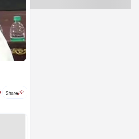
ಅ
Share