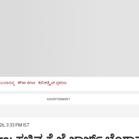
ಬಂಗಾರಪ್ಪ
#Pen drive
#ಪೆನ್‌ಡ್ರೈವ್‌ ಪ್ರಕರಣ
ADVERTISEMENT
26, 3:33 PM IST