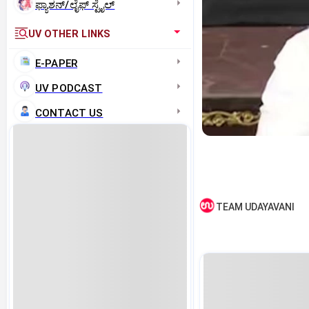
ಫ್ಯಾಶನ್/ಲೈಫ್‌ ಸ್ಟೈಲ್
UV OTHER LINKS
E-PAPER
UV PODCAST
CONTACT US
TEAM UDAYAVANI