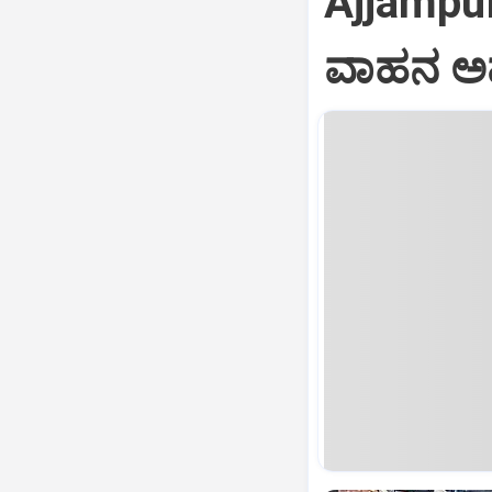
Ajjampur
ವಾಹನ ಅ