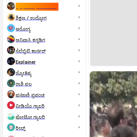
ಇಸ್ರೇಲ್- ಇರಾನ್‌ ಯುದ್ಧ
ಶಿಕ್ಷಣ / ಉದ್ಯೋಗ
ಆರೋಗ್ಯ
ಅನಿವಾಸಿ ಕನ್ನಡಿಗ
ಸೆಲೆಬ್ರಿಟಿ ಕಾರ್ನರ್‌
Explainer
ಜ್ಯೋತಿಷ್ಯ
ರಾಶಿ ಫಲ
ಪುಟಾಣಿ ಪ್ರಪಂಚ
ವೀಡಿಯೊ ಗ್ಯಾಲರಿ
ಫೋಟೋ ಗ್ಯಾಲರಿ
ರೀಲ್ಸ್