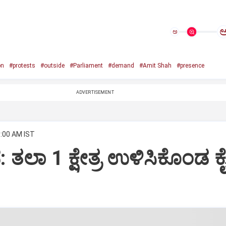
ಅ
on
#protests
#outside
#Parliament
#demand
#Amit Shah
#presence
ADVERTISEMENT
6:00 AM IST
ಲಾ 1 ಕ್ಷೇತ್ರ ಉಳಿಸಿಕೊಂಡ ಕೈ