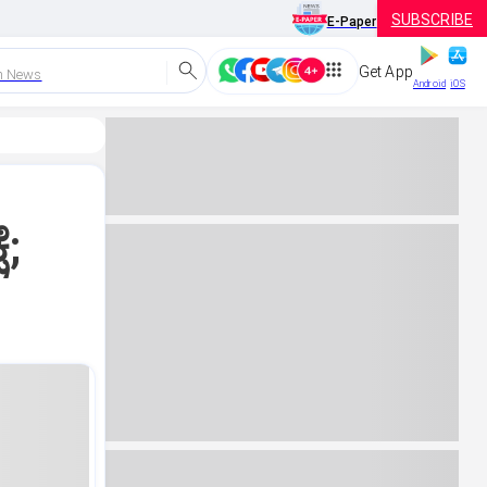
SUBSCRIBE
E-Paper
Get App
h News
Android
iOS
ೆ;