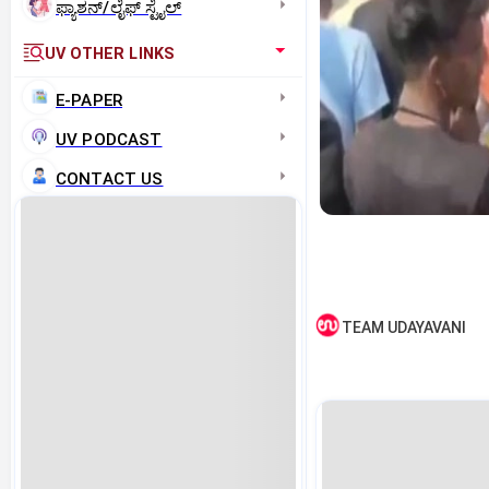
ಫ್ಯಾಶನ್/ಲೈಫ್‌ ಸ್ಟೈಲ್
UV OTHER LINKS
E-PAPER
UV PODCAST
CONTACT US
TEAM UDAYAVANI