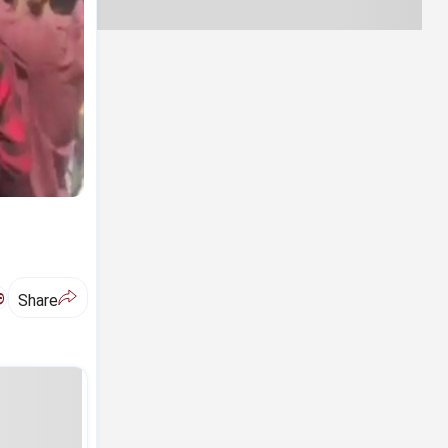
ಅ
Share