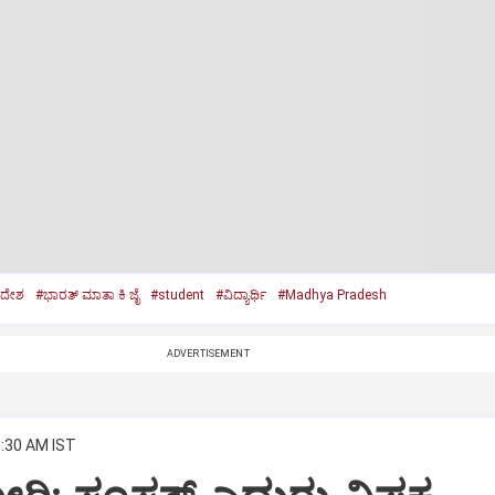
ರದೇಶ
#ಭಾರತ್‌ ಮಾತಾ ಕಿ ಜೈ
#student
#ವಿದ್ಯಾರ್ಥಿ
#Madhya Pradesh
ADVERTISEMENT
6:30 AM IST