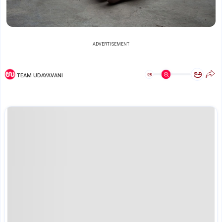
ADVERTISEMENT
ಅ
ಅ
TEAM UDAYAVANI