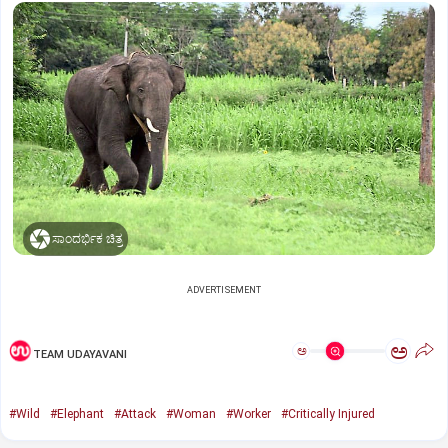
ಸಾಂದರ್ಭಿಕ ಚಿತ್ರ
ADVERTISEMENT
ಅ
ಅ
TEAM UDAYAVANI
#Wild
#Elephant
#Attack
#Woman
#Worker
#Critically Injured