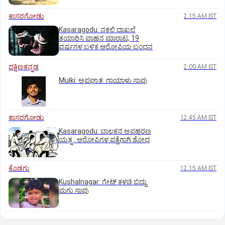
ಕಾಸರಗೋಡು
2:15 AM IST
Kasaragodu: ನಕಲಿ ದಾಖಲೆ
ತಯಾರಿಸಿ ವಾಹನ ಮಾರಾಟ; 19
ವರ್ಷಗಳ ಬಳಿಕ ಆರೋಪಿಯ ಬಂಧನ
ದಕ್ಷಿಣಕನ್ನಡ
2:00 AM IST
Mulki: ಅಪಘಾತ: ಗಾಯಾಳು ಸಾವು
ಕಾಸರಗೋಡು
12:45 AM IST
Kasaragodu: ಬಾಲಕನ ಅಪಹರಣ
ಯತ್ನ : ಆರೋಪಿಗಳ ಪತ್ತೆಗಾಗಿ ಶೋಧ
ಕೊಡಗು
12:15 AM IST
Kushalnagar: ಗೇಟ್ ಕಳಚಿ ಬಿದ್ದು
ಮಗು ಸಾವು