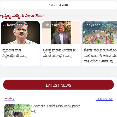
ADVERTISEMENT
ಇನ್ನಷ್ಟು ಸುದ್ದಿ ಈ ವಿಭಾಗದಿಂದ
22 hours ago
2 days ago
7 days ago
ಹೃದಯಾಘಾತ:
ದ್ವಿಚಕ್ರ ವಾಹನ ಅಪಘಾತ:
ಕೊಡಗಿನಲ್ಲಿ ಬಿರುಸುಗೊ
ಶಿಕ್ಷಣಾಧಿಕಾರಿ ಸಾವು
ಮಾಜಿ ಯೋಧನ ಸಾವು
ಮಳೆ:ಹಾರಂಗಿ ಜಲಾಶಯಕ್ಕ
ದಾಖಲೆಯ ಒಳಹರಿವು
LATEST NEWS
ಉಡುಪಿ
3:00 AM IST
ಹಿರಿಯಡಕ: ಅಪರೂಪದ ನೀರು ನಾಯಿ
ಪತ್ತೆ