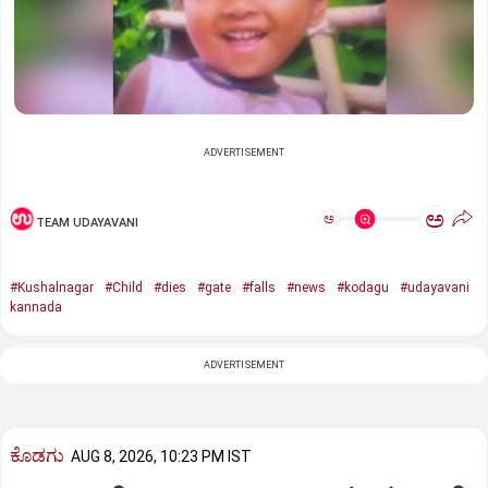
ADVERTISEMENT
ಅ
ಅ
TEAM UDAYAVANI
#Kushalnagar
#Child
#dies
#gate
#falls
#news
#kodagu
#udayavani
kannada
ADVERTISEMENT
ಕೊಡಗು
AUG 8, 2026, 10:23 PM IST