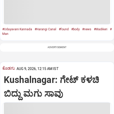
#Udayavani Kannada
#Harangi Canal
#found
#body
#news
#Madikeri
#
Man
ADVERTISEMENT
ಕೊಡಗು
AUG 9, 2026, 12:15 AM IST
Kushalnagar: ಗೇಟ್ ಕಳಚಿ
ಬಿದ್ದು ಮಗು ಸಾವು