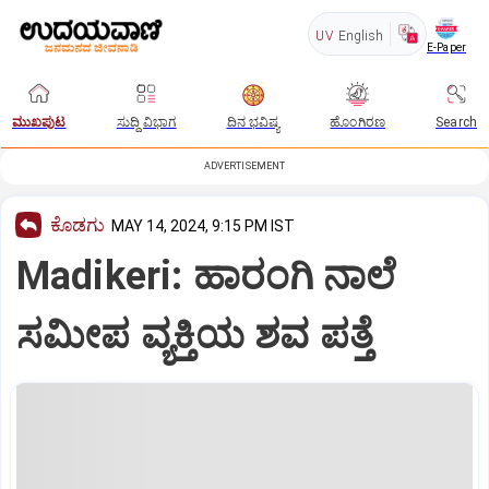
UV
English
E-Paper
ಮುಖಪುಟ
ಸುದ್ದಿ ವಿಭಾಗ
ದಿನ ಭವಿಷ್ಯ
ಹೊಂಗಿರಣ
Search
ADVERTISEMENT
ಕೊಡಗು
MAY 14, 2024, 9:15 PM IST
Madikeri: ಹಾರಂಗಿ ನಾಲೆ
ಸಮೀಪ ವ್ಯಕ್ತಿಯ ಶವ ಪತ್ತೆ