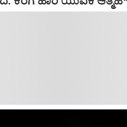
: ಕೆರೆಗೆ ಹಾರಿ ಯುವಕ ಆತ್ಮಹ*ತ್