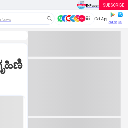
SUBSCRIBE
E-Paper
Get App
h News
Android
iOS
ೃಹಿಣಿ