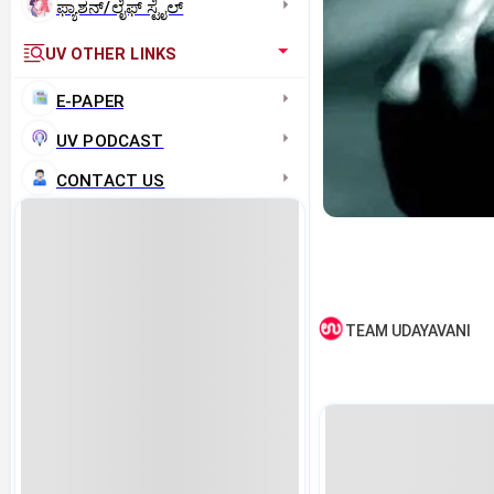
ಫ್ಯಾಶನ್/ಲೈಫ್‌ ಸ್ಟೈಲ್
UV OTHER LINKS
E-PAPER
UV PODCAST
CONTACT US
TEAM UDAYAVANI