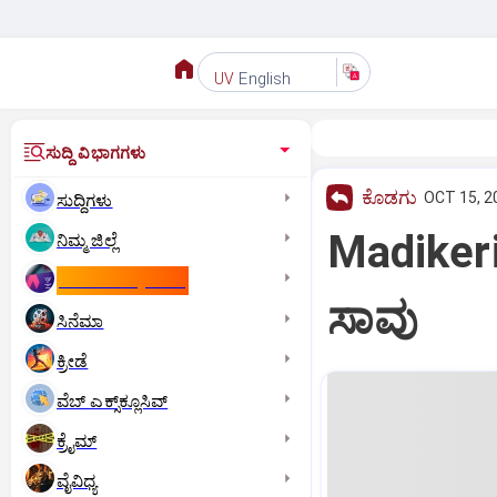
English
UV
ಸುದ್ದಿ ವಿಭಾಗಗಳು
ಕೊಡಗು
OCT 15, 2
ಸುದ್ದಿಗಳು
Madikeri:
ನಿಮ್ಮ ಜಿಲ್ಲೆ
ಕಾಮನ್‌ ವೆಲ್ತ್‌ ಗೇಮ್ಸ್‌
ಸಾವು
ಸಿನೆಮಾ
ಕ್ರೀಡೆ
ವೆಬ್ ಎಕ್ಸ್‌ಕ್ಲೂಸಿವ್
ಕ್ರೈಮ್
ವೈವಿಧ್ಯ