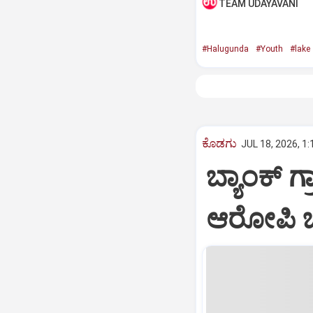
TEAM UDAYAVANI
#Halugunda
#Youth
#lake
ಕೊಡಗು
JUL 18, 2026, 1
ಬ್ಯಾಂಕ್ ಗ
ಆರೋಪಿ 