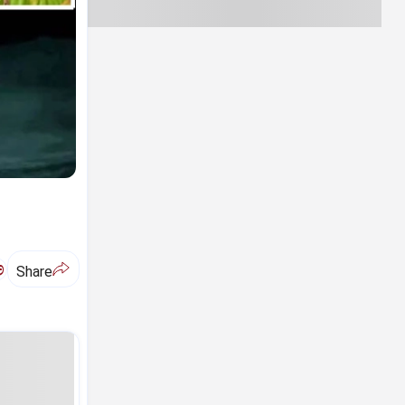
ಅ
Share