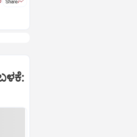
ಅ
Share
ಬಳಕೆ: