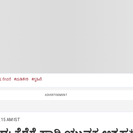
ಷ ಸೇವನೆ
#ಮಡಿಕೇರಿ
#ಗೃಹಿಣಿ
ADVERTISEMENT
2:15 AM IST