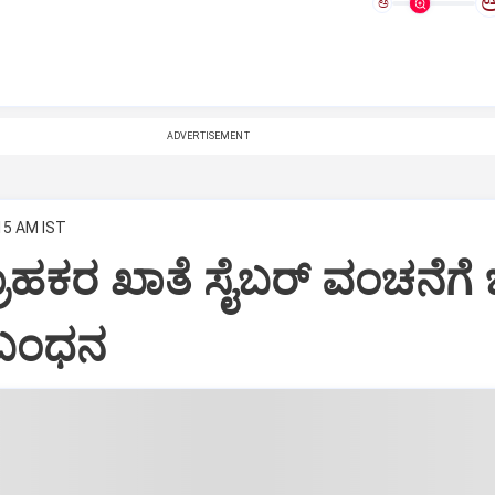
ಅ
ADVERTISEMENT
:15 AM IST
್ರಾಹಕರ ಖಾತೆ ಸೈಬರ್ ವಂಚನೆಗೆ 
ಬಂಧನ