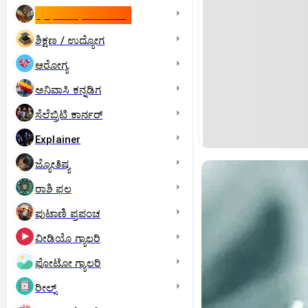
ಇಸ್ರೇಲ್- ಇರಾನ್‌ ಯುದ್ಧ
ಶಿಕ್ಷಣ / ಉದ್ಯೋಗ
ಆರೋಗ್ಯ
ಅನಿವಾಸಿ ಕನ್ನಡಿಗ
ಸೆಲೆಬ್ರಿಟಿ ಕಾರ್ನರ್‌
Explainer
ಜ್ಯೋತಿಷ್ಯ
ರಾಶಿ ಫಲ
ಪುಟಾಣಿ ಪ್ರಪಂಚ
ವೀಡಿಯೊ ಗ್ಯಾಲರಿ
ಫೋಟೋ ಗ್ಯಾಲರಿ
ರೀಲ್ಸ್