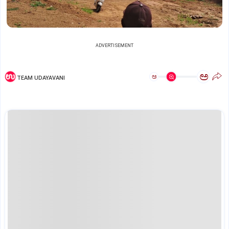
ADVERTISEMENT
ಅ
ಅ
TEAM UDAYAVANI