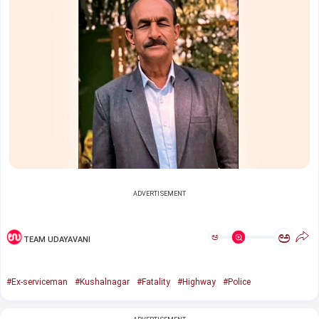
ADVERTISEMENT
ಅ
ಅ
TEAM UDAYAVANI
#Ex-serviceman
#Kushalnagar
#Fatality
#Highway
#Police