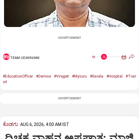
ADVERTISEMENT
ಅ
ಅ
TEAM UDAYAVANI
#EducationOfficer
#Demise
#Virajpet
#Mysuru
#Ilavala
#Hospital
#Tran
sit
ADVERTISEMENT
ಕೊಡಗು
AUG 6, 2026, 4:00 AM IST
ದ್ವಿಚಕ್ರ ವಾಹನ ಅಪಘಾತ: ಮಾಜಿ