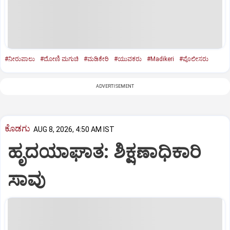
#ನೀರುಪಾಲು
#ದೋಣಿ ಮಗುಚಿ
#ಮಡಿಕೇರಿ
#ಯುವಕರು
#Madikeri
#ಪೊಲೀಸರು
ADVERTISEMENT
ಕೊಡಗು
AUG 8, 2026, 4:50 AM IST
ಹೃದಯಾಘಾತ: ಶಿಕ್ಷಣಾಧಿಕಾರಿ
ಸಾವು