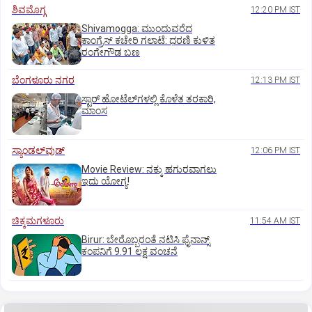
ಶಿವಮೊಗ್ಗ
12:20 PM IST
Shivamogga: ಮುಂದುವರೆದ
ಕಾಂಗ್ರೆಸ್ ಕಚೇರಿ ಗಲಾಟೆ: ಧರಣಿ ಕುಳಿತ
ರಂಗೇಗೌಡ ಬಣ
ಬೆಂಗಳೂರು ನಗರ
12:13 PM IST
ಸ್ಟಾರ್‌ ಹೋಟೆಲ್‌ಗ‌ಳಲ್ಲಿ ಕೊಳೆತ ತರಕಾರಿ,
ಮಾಂಸ
ಸ್ಯಾಂಡಲ್‌ವುಡ್‌
12:06 PM IST
Movie Review: ನಕ್ಕು ಹಗುರವಾಗಲು
ಇದು ಯೋಗ್ಯ!
ಚಿಕ್ಕಮಗಳೂರು
11:54 AM IST
Birur: ಬೇರೊಬ್ಬರಂತೆ ನಟಿಸಿ ಫೈನಾನ್ಸ್
ಕಂಪನಿಗೆ 9.91 ಲಕ್ಷ ವಂಚನೆ