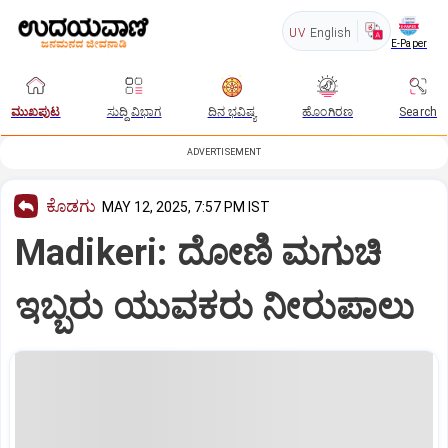
UV
English
E-Paper
ಮುಖಪುಟ
ಸುದ್ದಿ ವಿಭಾಗ
ದಿನ ಭವಿಷ್ಯ
ಹೊಂಗಿರಣ
Search
ADVERTISEMENT
ಕೊಡಗು
MAY 12, 2025, 7:57 PM IST
Madikeri: ದೋಣಿ ಮಗುಚಿ
ಇಬ್ಬರು ಯುವಕರು ನೀರುಪಾಲು