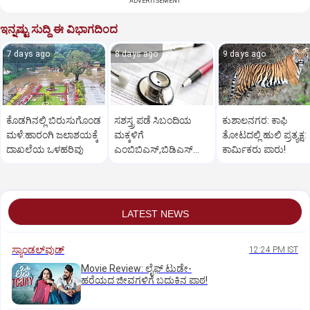
ADVERTISEMENT
ಇನ್ನಷ್ಟು ಸುದ್ದಿ ಈ ವಿಭಾಗದಿಂದ
7 days ago
8 days ago
9 days ago
ಕೊಡಗಿನಲ್ಲಿ ಬಿರುಸುಗೊಂಡ
ಸಶಸ್ತ್ರ ಪಡೆ ಸಿಬಂದಿಯ
ಕುಶಾಲನಗರ: ಕಾಫಿ
ಮಳೆ:ಹಾರಂಗಿ ಜಲಾಶಯಕ್ಕೆ
ಮಕ್ಕಳಿಗೆ
ತೋಟದಲ್ಲಿ ಹುಲಿ ಪ್ರತ್ಯಕ್ಷ:
ದಾಖಲೆಯ ಒಳಹರಿವು
ಎಂಬಿಬಿಎಸ್‌,ಬಿಡಿಎಸ್‌
ಕಾರ್ಮಿಕರು ಪಾರು!
ಸೀಟು: ಅರ್ಜಿ ಆಹ್ವಾನ
LATEST NEWS
ಸ್ಯಾಂಡಲ್‌ವುಡ್‌
12:24 PM IST
Movie Review: ಲೈಫ್‌ ಟುಡೇ-
ಹರೆಯದ ಜೀವಗಳಿಗೆ ಬದುಕಿನ ಪಾಠ!