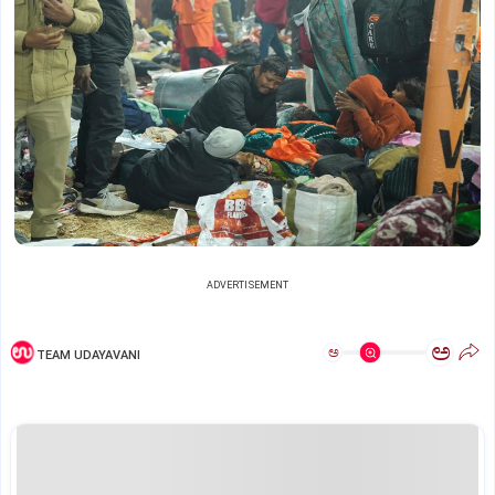
ADVERTISEMENT
ಅ
ಅ
TEAM UDAYAVANI