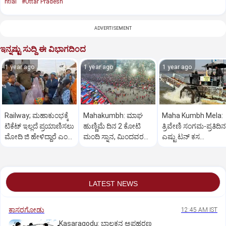
ntial
#Uttar Pradesh
ADVERTISEMENT
ಇನ್ನಷ್ಟು ಸುದ್ದಿ ಈ ವಿಭಾಗದಿಂದ
1 year ago
1 year ago
1 year ago
Railway; ಮಹಾಕುಂಭಕ್ಕೆ
Mahakumbh: ಮಾಘ
Maha Kumbh Mela:
ಟಿಕೆಟ್ ಇಲ್ಲದೆ ಪ್ರಯಾಣಿಸಲು
ಹುಣ್ಣಿಮೆ ದಿನ 2 ಕೋಟಿ
ತ್ರಿವೇಣಿ ಸಂಗಮ-ಪ್ರತಿದಿನ
ಮೋದಿ ಜಿ ಹೇಳಿದ್ದಾರೆ ಎಂದ
ಮಂದಿ ಸ್ನಾನ, ಮಿಂದವರ
ಎಷ್ಟು ಟನ್‌ ಕಸ
ಮಹಿಳೆಯರು
ಸಂಖ್ಯೆ 47ಕೋಟಿಗೆ ಏರಿಕೆ
ತೆಗೆಯುತ್ತಾರೆ ಗೊತ್ತಾ?
LATEST NEWS
ಕಾಸರಗೋಡು
12:45 AM IST
Kasaragodu: ಬಾಲಕನ ಅಪಹರಣ