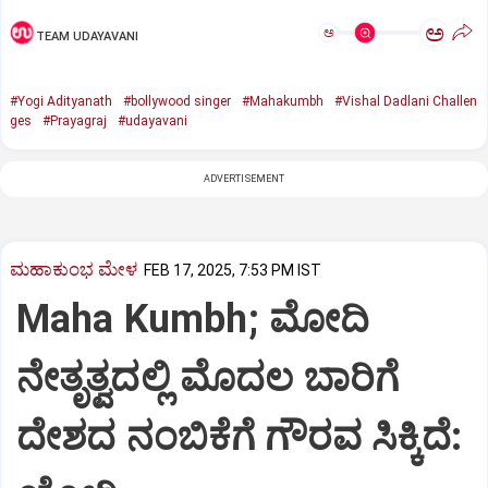
ಅ
ಅ
TEAM UDAYAVANI
#Yogi Adityanath
#bollywood singer
#Mahakumbh
#Vishal Dadlani Challen
ges
#Prayagraj
#udayavani
ADVERTISEMENT
ಮಹಾಕುಂಭ ಮೇಳ
FEB 17, 2025, 7:53 PM IST
Maha Kumbh; ಮೋದಿ
ನೇತೃತ್ವದಲ್ಲಿ ಮೊದಲ ಬಾರಿಗೆ
ದೇಶದ ನಂಬಿಕೆಗೆ ಗೌರವ ಸಿಕ್ಕಿದೆ: