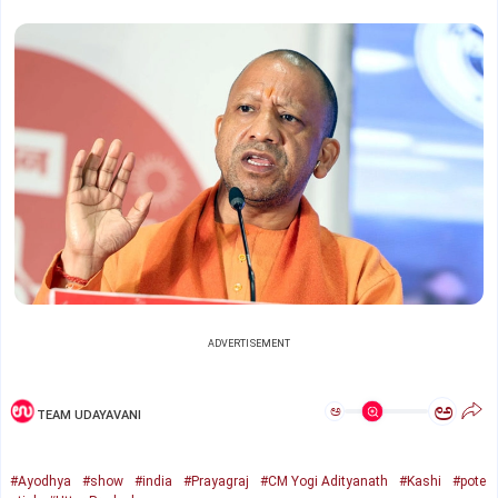
ADVERTISEMENT
ಅ
ಅ
TEAM UDAYAVANI
#Ayodhya
#show
#india
#Prayagraj
#CM Yogi Adityanath
#Kashi
#pote