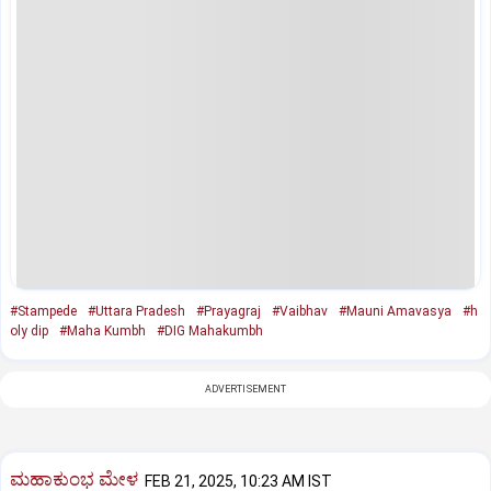
#Stampede
#Uttara Pradesh
#Prayagraj
#Vaibhav
#Mauni Amavasya
#h
oly dip
#Maha Kumbh
#DIG Mahakumbh
ADVERTISEMENT
ಮಹಾಕುಂಭ ಮೇಳ
FEB 21, 2025, 10:23 AM IST