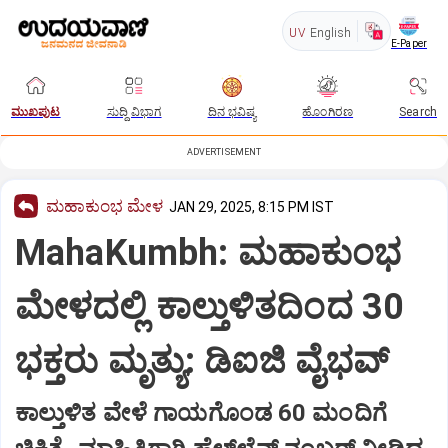
UV
English
E-Paper
ಮುಖಪುಟ
ಸುದ್ದಿ ವಿಭಾಗ
ದಿನ ಭವಿಷ್ಯ
ಹೊಂಗಿರಣ
Search
ADVERTISEMENT
ಮಹಾಕುಂಭ ಮೇಳ
JAN 29, 2025, 8:15 PM IST
MahaKumbh: ಮಹಾಕುಂಭ
ಮೇಳದಲ್ಲಿ ಕಾಲ್ತುಳಿತದಿಂದ 30
ಭಕ್ತರು ಮೃತ್ಯು: ಡಿಐಜಿ ವೈಭವ್
ಕಾಲ್ತುಳಿತ ವೇಳೆ ಗಾಯಗೊಂಡ 60 ಮಂದಿಗೆ