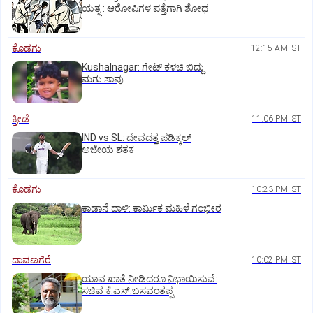
ಯತ್ನ : ಆರೋಪಿಗಳ ಪತ್ತೆಗಾಗಿ ಶೋಧ
ಕೊಡಗು
12:15 AM IST
Kushalnagar: ಗೇಟ್ ಕಳಚಿ ಬಿದ್ದು
ಮಗು ಸಾವು
ಕ್ರೀಡೆ
11:06 PM IST
IND vs SL: ದೇವದತ್ತ ಪಡಿಕ್ಕಲ್‌
ಅಜೇಯ ಶತಕ
ಕೊಡಗು
10:23 PM IST
ಕಾಡಾನೆ ದಾಳಿ: ಕಾರ್ಮಿಕ ಮಹಿಳೆ ಗಂಭೀರ
ದಾವಣಗೆರೆ
10:02 PM IST
ಯಾವ ಖಾತೆ ನೀಡಿದರೂ ನಿಭಾಯಿಸುವೆ:
ಸಚಿವ ಕೆ.ಎಸ್.ಬಸವಂತಪ್ಪ