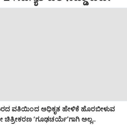
ಕಾರದ ವತಿಯಿಂದ ಅಧಿಕೃತ ಹೇಳಿಕೆ ಹೊರಬೀಳುವ
ಯೋ ಚಿತ್ರೀಕರಣ ‘ಗೂಢಚರ್ಯೆ’ಗಾಗಿ ಅಲ್ಲ..