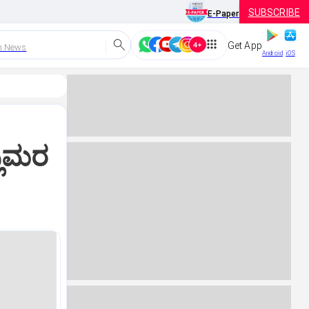
SUBSCRIBE
E-Paper
Get App
h News
Android
iOS
ಲಿಮರ