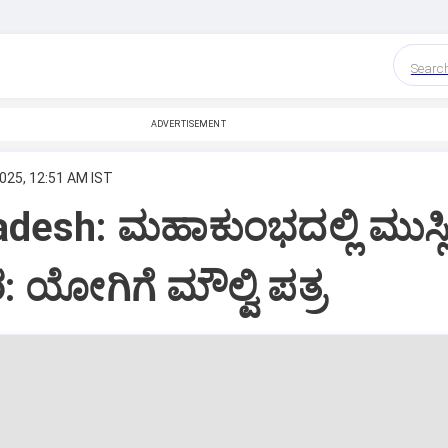
Searc
ADVERTISEMENT
2025, 12:51 AM IST
adesh: ಮಹಾಕುಂಭದಲ್ಲಿ ಮುಸ್
ಯೋಗಿಗೆ ಮೌಲ್ವಿ ಪತ್ರ