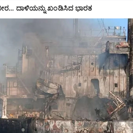
ಂಭೀರ... ದಾಳಿಯನ್ನು ಖಂಡಿಸಿದ ಭಾರತ