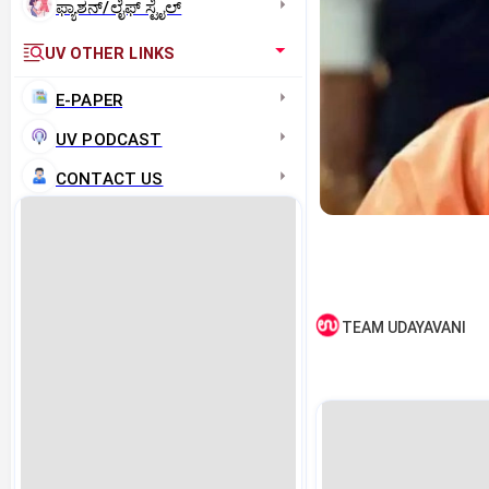
ಫ್ಯಾಶನ್/ಲೈಫ್‌ ಸ್ಟೈಲ್
UV OTHER LINKS
E-PAPER
UV PODCAST
CONTACT US
TEAM UDAYAVANI