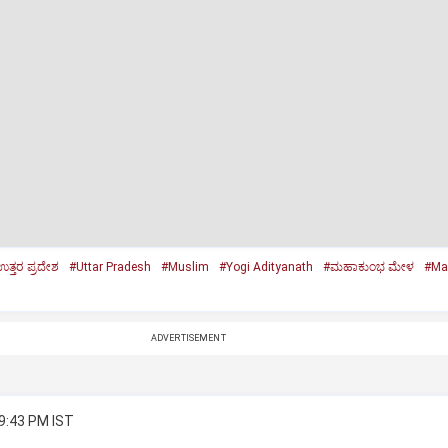
ತ್ತರ ಪ್ರದೇಶ
#Uttar Pradesh
#Muslim
#Yogi Adityanath
#ಮಹಾಕುಂಭ ಮೇಳ
#Ma
ADVERTISEMENT
 9:43 PM IST