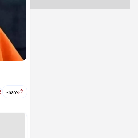
ಅ
Share