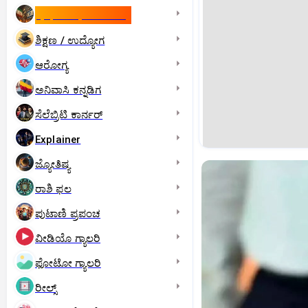
ಇಸ್ರೇಲ್- ಇರಾನ್‌ ಯುದ್ಧ
ಶಿಕ್ಷಣ / ಉದ್ಯೋಗ
ಆರೋಗ್ಯ
ಅನಿವಾಸಿ ಕನ್ನಡಿಗ
ಸೆಲೆಬ್ರಿಟಿ ಕಾರ್ನರ್‌
Explainer
ಜ್ಯೋತಿಷ್ಯ
ರಾಶಿ ಫಲ
ಪುಟಾಣಿ ಪ್ರಪಂಚ
ವೀಡಿಯೊ ಗ್ಯಾಲರಿ
ಫೋಟೋ ಗ್ಯಾಲರಿ
ರೀಲ್ಸ್