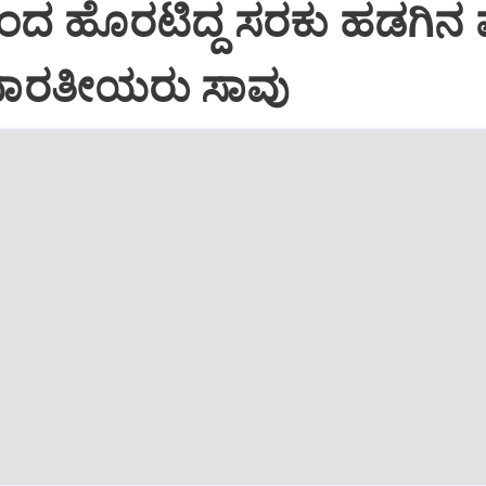
ನಿಂದ ಹೊರಟಿದ್ದ ಸರಕು ಹಡಗಿನ
 ಭಾರತೀಯರು ಸಾವು