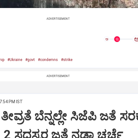
ADVERTISEMENT
ಅ
hip
#Ukraine
#govt
#condemns
#strike
ADVERTISEMENT
 7:54 PM IST
ತೀವ್ರತೆ ಬೆನ್ನಲ್ಲೇ ಸಿಜೆಪಿ ಜತೆ 
2 ಸದಸ್ಯರ ಜತೆ ನಡ್ಡಾ ಚರ್ಚೆ