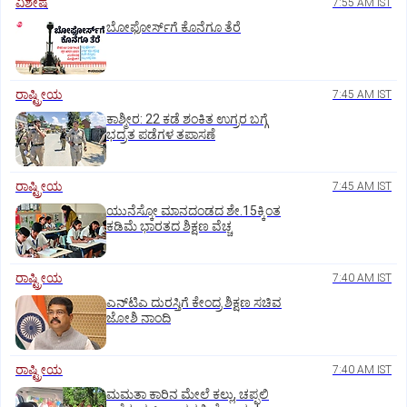
ವಿಶೇಷ
7:55 AM IST
ಬೋಫೋರ್ಸ್‌ಗೆ ಕೊನೆಗೂ ತೆರೆ
ರಾಷ್ಟ್ರೀಯ
7:45 AM IST
ಕಾಶ್ಮೀರ: 22 ಕಡೆ ಶಂಕಿತ ಉಗ್ರರ ಬಗ್ಗೆ
ಭದ್ರತ ಪಡೆಗಳ ತಪಾಸಣೆ
ರಾಷ್ಟ್ರೀಯ
7:45 AM IST
ಯುನೆಸ್ಕೋ ಮಾನದಂಡದ ಶೇ.15ಕ್ಕಿಂತ
ಕಡಿಮೆ ಭಾರತದ ಶಿಕ್ಷಣ ವೆಚ್ಚ
ರಾಷ್ಟ್ರೀಯ
7:40 AM IST
ಎನ್‌ಟಿಎ ದುರಸ್ತಿಗೆ ಕೇಂದ್ರ ಶಿಕ್ಷಣ ಸಚಿವ
ಜೋಶಿ ನಾಂದಿ
ರಾಷ್ಟ್ರೀಯ
7:40 AM IST
ಮಮತಾ ಕಾರಿನ ಮೇಲೆ ಕಲ್ಲು, ಚಪ್ಪಲಿ