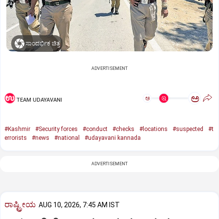
ಸಾಂದರ್ಭಿಕ ಚಿತ್ರ
ADVERTISEMENT
ಅ
ಅ
TEAM UDAYAVANI
#Kashmir
#Security forces
#conduct
#checks
#locations
#suspected
#t
errorists
#news
#national
#udayavani kannada
ADVERTISEMENT
ರಾಷ್ಟ್ರೀಯ
AUG 10, 2026, 7:45 AM IST