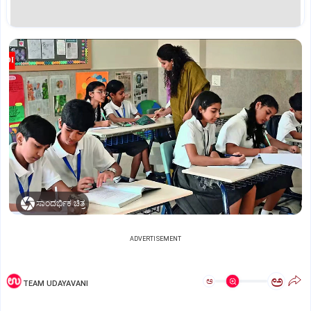
ಸಾಂದರ್ಭಿಕ ಚಿತ್ರ
ADVERTISEMENT
ಅ
ಅ
TEAM UDAYAVANI