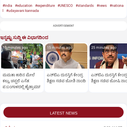
#India
#education
#expenditure
#UNESCO
#standards
#news
#nationa
l
#udayavani kannada
ADVERTISEMENT
ಇನ್ನಷ್ಟು ಸುದ್ದಿ ಈ ವಿಭಾಗದಿಂದ
15 minutes ago
15 minutes ago
25 minutes ago
ಮಮತಾ ಕಾರಿನ ಮೇಲೆ
ಎನ್‌ಟಿಎ ದುರಸ್ತಿಗೆ ಕೇಂದ್ರ
ಎನ್‌ಟಿಎ ದುರಸ್ತಿಗೆ ಕೇಂದ್ರ
ಕಲ್ಲು, ಚಪ್ಪಲಿ ಎಸೆತ:
ಶಿಕ್ಷಣ ಸಚಿವ ಜೋಶಿ ನಾಂದಿ
ಶಿಕ್ಷಣ ಸಚಿವ ಜೋಷಿ ನಾಂ
ಪ.ಬಂಗಾಳದಲ್ಲಿ ಹೈಡ್ರಾಮಾ!
LATEST NEWS