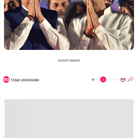
ADVERTISEMENT
ಅ
ಅ
TEAM UDAYAVANI