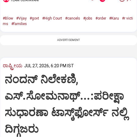
TEAM UDAYAVANI
#Blow
#Vijay
#govt
#High Court
#cancels
#jobs
#order
#Karu
#r victi
ms
#families
ADVERTISEMENT
ರಾಷ್ಟ್ರೀಯ
JUL 27, 2026, 6:20 PM IST
ನಂದನ್ ನಿಲೇಕಣಿ,
ಎಸ್.ಸೋಮನಾಥ್‌...:ಪರೀಕ್ಷಾ
ಸುಧಾರಣಾ ಟಾಸ್ಕ್‌ಫೋರ್ಸ್ ನಲ್ಲಿ
ದಿಗ್ಗಜರು