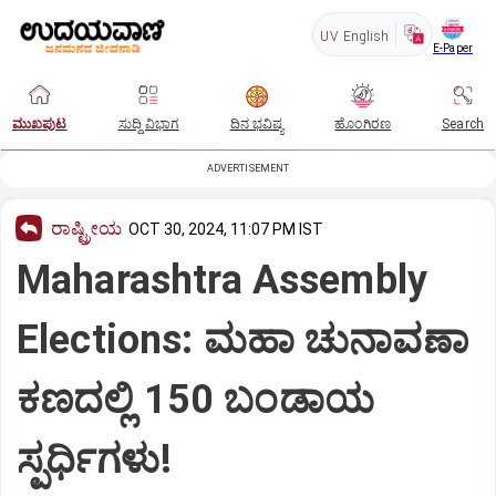
UV
English
E-Paper
ಮುಖಪುಟ
ಸುದ್ದಿ ವಿಭಾಗ
ದಿನ ಭವಿಷ್ಯ
ಹೊಂಗಿರಣ
Search
ADVERTISEMENT
ರಾಷ್ಟ್ರೀಯ
OCT 30, 2024, 11:07 PM IST
Maharashtra Assembly
Elections: ಮಹಾ ಚುನಾವಣಾ
ಕಣದಲ್ಲಿ 150 ಬಂಡಾಯ
ಸ್ಪರ್ಧಿಗಳು!