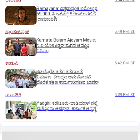
ಬಾಲಿವುಡ್‌
5:54 PM IST
Ramayana: ವಿಶ್ವದಾದ್ಯಂತ ಬರೋಬ್ಬರಿ
59,000 ಸ್ಕ್ರೀನ್‌ನಲ್ಲಿ ರಿಲೀಸ್‌ ಆಗಲಿದೆ
'ರಾಮಾಯಣ'
ಸ್ಯಾಂಡಲ್‌ವುಡ್‌
5:49 PM IST
Karnata Balam Ajeyam Movie:
ಸಿ.ಪಿ.ಯೋಗೀಶ್ವರ್‌ ಮಗನ ಅದ್ಧೂರಿ
ಸಿನಿಮಾ
ಉಡುಪಿ
5:42 PM IST
ಕಡಲ್ಕೊರೆತ ತಡೆಗೆ ತಡೆಗೋಡೆ
ನಿರ್ಮಾಣ: ಕೇಂದ್ರದ ಅನುಮೋದನೆ
ದೊರೆತ ತಕ್ಷಣ ಕಾಮಗಾರಿ:ಸಚಿವ ಖಾದರ್
ಯಾದಗಿರಿ
5:39 PM IST
Yadgiri: ಕಡೆಚೂರು-ಬಾಡಿಯಾಳ್ ನಲ್ಲಿ
ಮತ್ತೊಂದು ಅವಘಡ: ಕಾರ್ಮಿಕ ಅಸ್ವಸ್ಥ