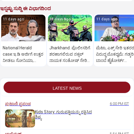
ಇನ್ನಷ್ಟು ಸುದ್ದಿ ಈ ವಿಭಾಗದಿಂದ
11 days ago
11 days ago
11 days ago
National Herald
Jharkhand: ಪೊಲೀಸರಿಗೆ
ಮೆಟಾ, ಎಕ್ಸ್‌ ಸೇರಿ ಇತರ
case:ಇ.ಡಿ ಅರ್ಜಿಗೆ ಉತ್ತರ
ಶರಣಾಗಲಿರುವ ನಕ್ಸಲ್
ವಿರುದ್ಧ ಮೊಕದ್ದಮೆ: ಗಡ್ಕರಿ
ನೀಡಲು ಸೋನಿಯಾ,
ನಾಯಕ ಸಂತೋಷ್ ಸೇರಿ
ಬಾಂಬೆ ಹೈಕೋರ್ಟ್
ರಾಹುಲ್‌ ಗೆ 3 ವಾರ
16 ಮಾವೋವಾದಿಗಳು
ಅನುಮತಿ
ಕಾಲಾವಕಾಶ
LATEST NEWS
ಪುಟಾಣಿ ಪ್ರಪಂಚ
6:00 PM IST
Kids Story: ಗುರುಪತ್ನಿಯನ್ನು ರಕ್ಷಿಸಿದ
ಶಿಷ್ಯ