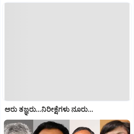
ಆರು ತಜ್ಞರು...ನಿರೀಕ್ಷೆಗಳು ನೂರು...