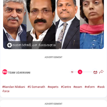
ನಂದನ್ ನಿಲೇಕಣಿ, ಎಸ್. ಸೋಮನಾಥ್,ಅಮೃತ್ ಲಾಲ್ ಮೀನಾ,ಅನಿತಾ ಕರ್ವಾಲ್
ADVERTISEMENT
ಅ
ಅ
TEAM UDAYAVANI
#Nandan Nilekani
#S Somanath
#experts
#Centre
#exam
#reform
#task
-force
ADVERTISEMENT