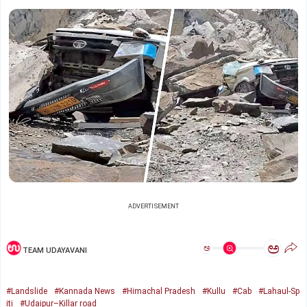
ADVERTISEMENT
ಅ
ಅ
TEAM UDAYAVANI
#Landslide
#Kannada News
#Himachal Pradesh
#Kullu
#Cab
#Lahaul-Sp
iti
#Udaipur–Killar road