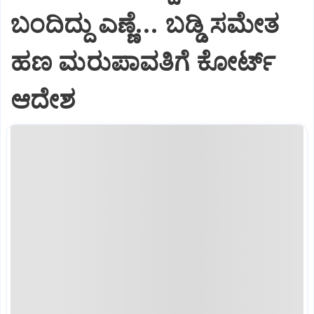
ಬಂದಿದ್ದು ಎಣ್ಣೆ... ಬಡ್ಡಿ ಸಮೇತ
ಹಣ ಮರುಪಾವತಿಗೆ ಕೋರ್ಟ್
ಆದೇಶ