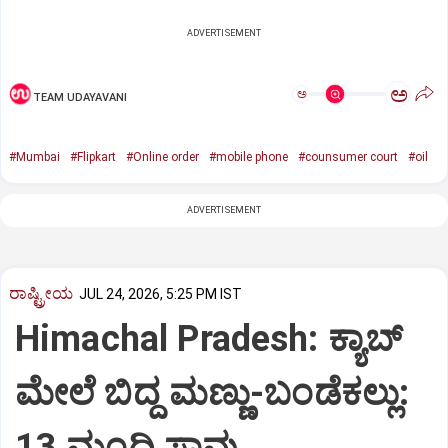
ADVERTISEMENT
ಅ
ಅ
TEAM UDAYAVANI
#Mumbai
#Flipkart
#Online order
#mobile phone
#counsumer court
#oil
ADVERTISEMENT
ರಾಷ್ಟ್ರೀಯ
JUL 24, 2026, 5:25 PM IST
Himachal Pradesh: ಕ್ಯಾಬ್‌
ಮೇಲೆ ಬಿದ್ದ ಮಣ್ಣು-ಬಂಡೆಕಲ್ಲು:
13 ಮಂದಿ ಸಾವು