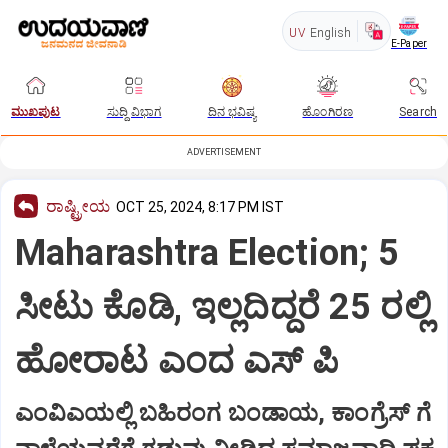
UV
English
E-Paper
ಮುಖಪುಟ
ಸುದ್ದಿ ವಿಭಾಗ
ದಿನ ಭವಿಷ್ಯ
ಹೊಂಗಿರಣ
Search
ADVERTISEMENT
ರಾಷ್ಟ್ರೀಯ
OCT 25, 2024, 8:17 PM IST
Maharashtra Election; 5
ಸೀಟು ಕೊಡಿ, ಇಲ್ಲದಿದ್ದರೆ 25 ರಲ್ಲಿ
ಹೋರಾಟ ಎಂದ ಎಸ್ ಪಿ
ಎಂವಿಎಯಲ್ಲಿ ಬಹಿರಂಗ ಬಂಡಾಯ, ಕಾಂಗ್ರೆಸ್ ಗೆ