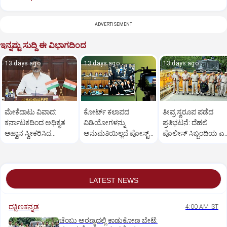
ADVERTISEMENT
ಇನ್ನಷ್ಟು ಸುದ್ದಿ ಈ ವಿಭಾಗದಿಂದ
13 days ago
13 days ago
13 days ago
ಮೇಕೆದಾಟು ವಿವಾದ:
ಕೋರ್ಟ್‌ ಕಲಾಪದ
ತೀವ್ರ ಸ್ವರೂಪ ಪಡೆದ
ಕರ್ನಾಟಕದಿಂದ ಅಧಿಕೃತ
ವಿಡಿಯೋಗಳನ್ನು
ಪ್ರತಿಭಟನೆ: ದೆಹಲಿ
ಆಹ್ವಾನ ಸ್ವೀಕರಿಸಿದ
ಅನುಮತಿಯಿಲ್ಲದೆ ಪೋಸ್ಟ್‌
ಪೊಲೀಸ್ ಸಿಬ್ಬಂದಿಯ ಎಲ್
ತಮಿಳುನಾಡು ಸಿಎಂ
ಮಾಡುವಂತಿಲ್ಲ: ಸುಪ್ರೀಂ
ರಜೆಗಳು ತಕ್ಷಣದಿಂದ ರದ್ದ
ವಿಜಯ್
ಕೋರ್ಟ್‌
LATEST NEWS
ದಕ್ಷಿಣಕನ್ನಡ
4:00 AM IST
ಚೆಂಬು ಅರಣ್ಯದಲ್ಲಿ ಕಾಡುಕೋಣ ಬೇಟೆ: