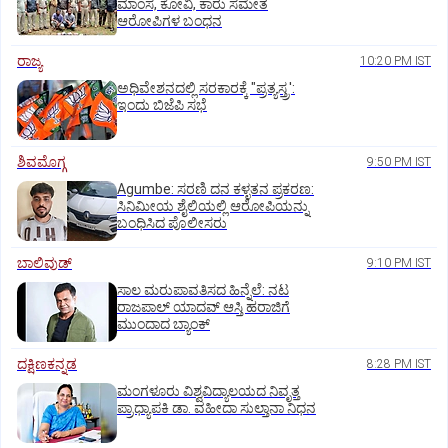
ಮಾಂಸ, ಕೋವಿ, ಕಾರು ಸಮೇತ
ಆರೋಪಿಗಳ ಬಂಧನ
ರಾಜ್ಯ
10:20 PM IST
ಅಧಿವೇಶನದಲ್ಲಿ ಸರಕಾರಕ್ಕೆ "ಪ್ರತ್ಯಸ್ತ್ರ':
ಇಂದು ಬಿಜೆಪಿ ಸಭೆ
ಶಿವಮೊಗ್ಗ
9:50 PM IST
Agumbe: ಸರಣಿ ದನ ಕಳ್ಳತನ ಪ್ರಕರಣ:
ಸಿನಿಮೀಯ ಶೈಲಿಯಲ್ಲಿ ಆರೋಪಿಯನ್ನು
ಬಂಧಿಸಿದ ಪೊಲೀಸರು
ಬಾಲಿವುಡ್‌
9:10 PM IST
ಸಾಲ ಮರುಪಾವತಿಸದ ಹಿನ್ನೆಲೆ: ನಟ
ರಾಜಪಾಲ್ ಯಾದವ್‌ ಆಸ್ತಿ ಹರಾಜಿಗೆ
ಮುಂದಾದ ಬ್ಯಾಂಕ್
ದಕ್ಷಿಣಕನ್ನಡ
8:28 PM IST
ಮಂಗಳೂರು ವಿಶ್ವವಿದ್ಯಾಲಯದ ನಿವೃತ್ತ
ಪ್ರಾಧ್ಯಾಪಕಿ ಡಾ. ವಹೀದಾ ಸುಲ್ತಾನಾ ನಿಧನ