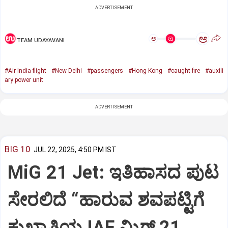
ADVERTISEMENT
ಅ
ಅ
TEAM UDAYAVANI
#Air India flight
#New Delhi
#passengers
#Hong Kong
#caught fire
#auxili
ary power unit
ADVERTISEMENT
BIG 10
JUL 22, 2025, 4:50 PM IST
MiG 21 Jet: ಇತಿಹಾಸದ ಪುಟ
ಸೇರಲಿದೆ “ಹಾರುವ ಶವಪಟ್ಟಿಗೆ
ಕುಖ್ಯಾತಿಯ IAF ಮಿಗ್‌ 21