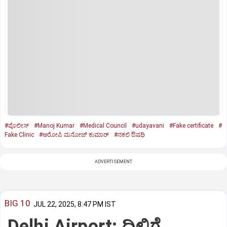
#ಪೊಲೀಸ್‌
#Manoj Kumar
#Medical Council
#udayavani
#Fake certificate
#
Fake Clinic
#ಆರೋಪಿ ಮನೋಜ್‌ ಕುಮಾರ್‌
#ನಕಲಿ ಔಷಧಿ
ADVERTISEMENT
BIG 10
JUL 22, 2025, 8:47 PM IST
Delhi Airport: ದಿಲ್ಲಿಗೆ