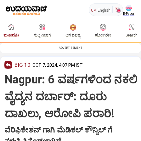
UV
English
E-Paper
ಮುಖಪುಟ
ಸುದ್ದಿ ವಿಭಾಗ
ದಿನ ಭವಿಷ್ಯ
ಹೊಂಗಿರಣ
Search
ADVERTISEMENT
BIG 10
OCT 7, 2024, 4:07 PM IST
Nagpur: 6 ವರ್ಷಗಳಿಂದ ನಕಲಿ
ವೈದ್ಯನ ದರ್ಬಾರ್:‌ ದೂರು
ದಾಖಲು, ಆರೋಪಿ ಪರಾರಿ!
ವೆರಿಫಿಕೇಶನ್‌ ಗಾಗಿ ಮೆಡಿಕಲ್‌ ಕೌನ್ಸಿಲ್‌ ಗೆ