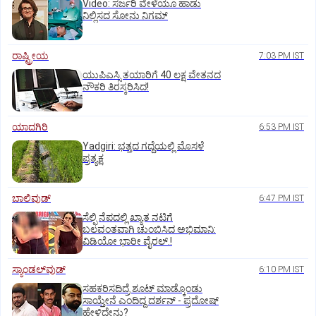
‌Video: ಸರ್ಜರಿ ವೇಳೆಯೂ ಹಾಡು
ನಿಲ್ಲಿಸದ ಸೋನು ನಿಗಮ್
ರಾಷ್ಟ್ರೀಯ
7:03 PM IST
ಯುಪಿಎಸ್ಸಿ ತಯಾರಿಗೆ 40 ಲಕ್ಷ ವೇತನದ
ನೌಕರಿ ತಿರಸ್ಕರಿಸಿದ!
ಯಾದಗಿರಿ
6:53 PM IST
Yadgiri: ಭತ್ತದ ಗದ್ದೆಯಲ್ಲಿ ಮೊಸಳೆ
ಪ್ರತ್ಯಕ್ಷ
ಬಾಲಿವುಡ್‌
6:47 PM IST
ಸೆಲ್ಫಿ ನೆಪದಲ್ಲಿ ಖ್ಯಾತ ನಟಿಗೆ
ಬಲವಂತವಾಗಿ ಚುಂಬಿಸಿದ ಅಭಿಮಾನಿ:
ವಿಡಿಯೋ ಭಾರೀ ವೈರಲ್.!
ಸ್ಯಾಂಡಲ್‌ವುಡ್‌
6:10 PM IST
ಸಹಕರಿಸದಿದ್ರೆ ಶೂಟ್‌ ಮಾಡ್ಕೊಂಡು
ಸಾಯ್ತೇನೆ ಎಂದಿದ್ದ ದರ್ಶನ್‌ - ಪ್ರದೋಷ್‌
ಹೇಳಿದ್ದೇನು?