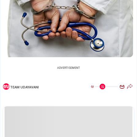
ADVERTISEMENT
ಅ
ಅ
TEAM UDAYAVANI