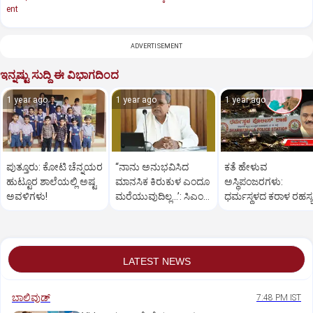
ent
ADVERTISEMENT
ಇನ್ನಷ್ಟು ಸುದ್ದಿ ಈ ವಿಭಾಗದಿಂದ
1 year ago
1 year ago
1 year ago
ಪುತ್ತೂರು: ಕೋಟಿ ಚೆನ್ನಯರ
“ನಾನು ಅನುಭವಿಸಿದ
ಕತೆ ಹೇಳುವ
ಹುಟ್ಟೂರ ಶಾಲೆಯಲ್ಲಿ ಅಷ್ಟ
ಮಾನಸಿಕ ಕಿರುಕುಳ ಎಂದೂ
ಅಸ್ಥಿಪಂಜರಗಳು:
ಅವಳಿಗಳು!
ಮರೆಯುವುದಿಲ್ಲ…’: ಸಿಎಂ
ಧರ್ಮಸ್ಥಳದ‌ ಕರಾಳ ರಹಸ್ಯ
ಸಿದ್ದರಾಮಯ್ಯ
ತೆರೆದಿಡಲಿದೆಯೇ ಡಿಎನ್
ಪರೀಕ್ಷೆ?
LATEST NEWS
ಬಾಲಿವುಡ್‌
7:48 PM IST