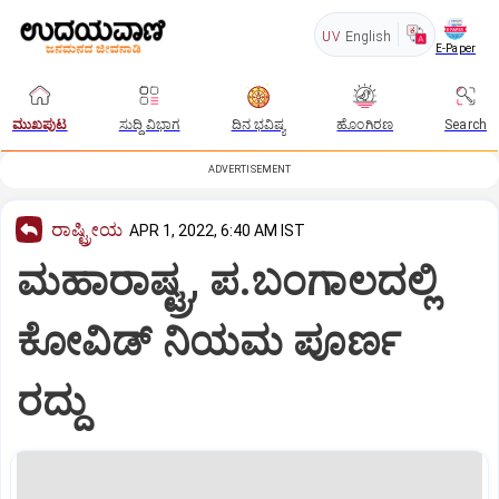
UV
English
E-Paper
ಮುಖಪುಟ
ಸುದ್ದಿ ವಿಭಾಗ
ದಿನ ಭವಿಷ್ಯ
ಹೊಂಗಿರಣ
Search
ADVERTISEMENT
ರಾಷ್ಟ್ರೀಯ
APR 1, 2022, 6:40 AM IST
ಮಹಾರಾಷ್ಟ್ರ, ಪ.ಬಂಗಾಲದಲ್ಲಿ
ಕೋವಿಡ್ ನಿಯಮ ಪೂರ್ಣ
ರದ್ದು