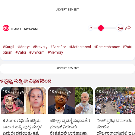
ADVERTISEMENT
ಅ
ಅ
TEAM UDAYAVANI
#Kargil
#Martyr
#Bravery
#Sacrifice
#Motherhood
#Remembrance
#Patri
otism
#Valor
#Uniform
#Memory
ADVERTISEMENT
ಇನ್ನಷ್ಟು ಸುದ್ದಿ ಈ ವಿಭಾಗದಿಂದ
10 days ago
10 days ago
10 days ago
8 ತಿಂಗಳ ಗರ್ಭಿಣಿ ಪತ್ನಿಯ
ಪರೀಕ್ಷಾ ವ್ಯವಸ್ಥೆ ಸುಧಾರಣೆಗೆ
ನೀಟ್ ಪ್ರತಿಭಟನಾಕಾರರ
ಬರ್ಬರ ಹತ್ಯೆ; ಪುಟ್ಟ ಮಕ್ಕಳ
ನಂದನ್ ನಿಲೇಕಣಿ
ಮೇಲಿನ
ಎದುರೇ ನಡೆಯಿತು ಕೃತ್ಯ
ನೇತೃತ್ವದಲ್ಲಿ ಉನ್ನತಾಧಿಕಾರ
ದೌರ್ಜನ್ಯ:ಸಂಸತ್ತಿನಲ್ಲಿ ಧ್ವನಿ