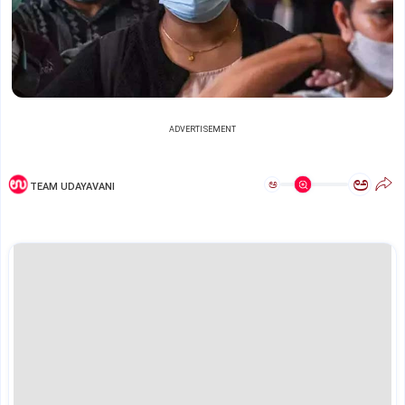
ADVERTISEMENT
ಅ
ಅ
TEAM UDAYAVANI