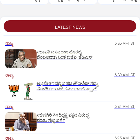
ಕಾರ್ಯಪಡೆ
ಎತ್ತಲು ಇಂಡಿಯಾ ಕೂಟ
ಸಜ್ಜು
LATEST NEWS
ರಾಜ್ಯ
6:35 AM IST
ಸಭಾಪತಿ ಬಸವರಾಜ ಹೊರಟ್ಟಿ
ಬೆಂಬಲವಾಗಿ ನಿಂತ ಬಿಜೆಪಿ, ಜೆಡಿಎಸ್
ರಾಜ್ಯ
6:33 AM IST
ಅಧಿವೇಶನದಲ್ಲಿ ಬಿಡದಿ ಟೌನ್‌ಶಿಪ್‌ ಸದ್ದು
ಮೊಳಗಿಸಲು ದಳ-ಕಮಲ ಜಂಟಿ ಪ್ಲ್ಯಾನ್‌
ರಾಜ್ಯ
6:31 AM IST
ಸಚಿವಗಿರಿ ಸಿಗದಿದ್ದಕ್ಕೆ ಪಕ್ಷದ ವಿರುದ್ಧ
ಮಾತು ಸಲ್ಲ: ಖರ್ಗೆ
ರಾಜ್ಯ
6:25 AM IST