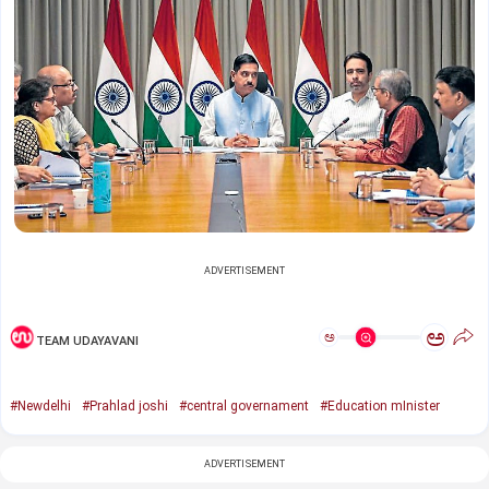
ADVERTISEMENT
ಅ
ಅ
TEAM UDAYAVANI
#Newdelhi
#Prahlad joshi
#central governament
#Education mInister
ADVERTISEMENT