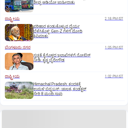
ಶೀಘ್ರ ಆಡಿಯೋ ಜಾಹೀರಾತು
ರಾಷ್ಟ್ರೀಯ
2:18 PM IST
ಪರಿಹಾರ ಕಂಡುಕೊಳ್ಳುವ ಧೈರ್ಯ
ಬೆಳೆಸಿಕೊಳ್ಳಿ: Gen-Z ಗಳಿಗೆ ಮೋದಿ
ಕಿವಿಮಾತು
ಬೆಂಗಳೂರು ನಗರ
1:05 PM IST
ಸ್ವಚ್ಛತೆ ಕೈಗೊಳ್ಳದ ಇಲಾಖೆಗಳಿಗೆ ನೋಟಿಸ್‌
ನೀಡಿ: ಕೃಷ್ಣ ಬೈರೇಗೌಡ
ರಾಷ್ಟ್ರೀಯ
1:02 PM IST
Himachal Pradesh: ಕಂದಕಕ್ಕೆ
ಉರುಳಿ ಬಿದ್ದ ಬಸ್-‌ ಚಾಲಕ, ಕಂಡಕ್ಟರ್‌
ಸೇರಿ 8 ಮಂದಿ ಸಾವು