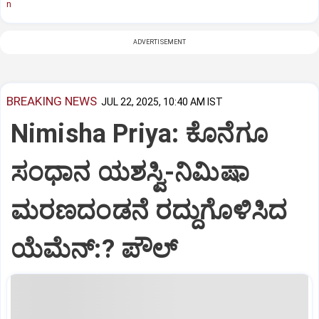
n
ADVERTISEMENT
BREAKING NEWS
JUL 22, 2025, 10:40 AM IST
Nimisha Priya: ಕೊನೆಗೂ
ಸಂಧಾನ ಯಶಸ್ವಿ-ನಿಮಿಷಾ
ಮರಣದಂಡನೆ ರದ್ದುಗೊಳಿಸಿದ
ಯೆಮೆನ್:? ಪೌಲ್