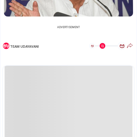
ADVERTISEMENT
ಅ
ಅ
TEAM UDAYAVANI