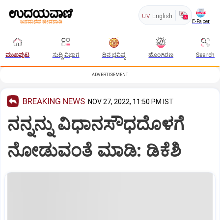
UV
English
E-Paper
ಮುಖಪುಟ
ಸುದ್ದಿ ವಿಭಾಗ
ದಿನ ಭವಿಷ್ಯ
ಹೊಂಗಿರಣ
Search
ADVERTISEMENT
BREAKING NEWS
NOV 27, 2022, 11:50 PM IST
ನನ್ನನ್ನು ವಿಧಾನಸೌಧದೊಳಗೆ
ನೋಡುವಂತೆ ಮಾಡಿ: ಡಿಕೆಶಿ