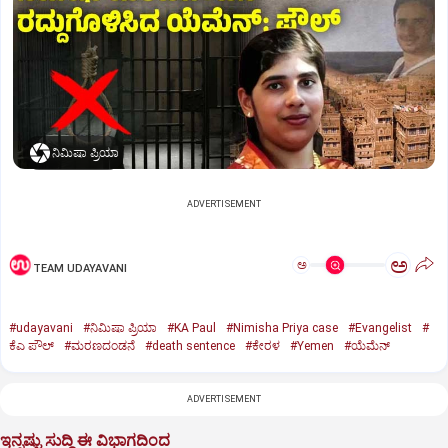
ನಿಮಿಷಾ ಪ್ರಿಯಾ
ADVERTISEMENT
ಅ
ಅ
TEAM UDAYAVANI
#udayavani
#ನಿಮಿಷಾ ಪ್ರಿಯಾ
#KA Paul
#Nimisha Priya case
#Evangelist
#
ಕೆಎ ಪೌಲ್
#ಮರಣದಂಡನೆ
#death sentence
#ಕೇರಳ
#Yemen
#ಯೆಮೆನ್‌
ADVERTISEMENT
ಇನ್ನಷ್ಟು ಸುದ್ದಿ ಈ ವಿಭಾಗದಿಂದ