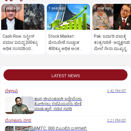
1 year ago
1 year ago
1 year ago
Cash Row: ಜಸ್ಟೀಸ್‌
Stock Market:
Pak: ಜರ್ದಾರಿ ವಜಾಕ್ಕೆ
ವರ್ಮಾ ವಿರುದ್ಧ 200ಕ್ಕೂ
ಷೇರುಪೇಟೆ ಸೂಚ್ಯಂಕ
ತಂತ್ರಗಾರಿಕೆ- ಅಧ್ಯಕ್ಷಗಾದಿ
ಅಧಿಕ ಸಂಸದರಿಂದ
400ಕ್ಕೂ ಅಧಿಕ ಅಂಕ
ಮೇಲೆ ಸೇನಾ ಮುಖ್ಯಸ್ಥ
ಮಹಾಭಿಯೋಗಕ್ಕೆ
ಜಿಗಿತ-ದಿನಾಂತ್ಯದ
ಮುನೀರ್ ಚಿತ್ತ!
ಕೋರಿಕೆ…
ವಹಿವಾಟು ಅಂತ್ಯ
LATEST NEWS
ಬೆಳಗಾವಿ
2:42 PM IST
ತಾವು ಜೀವಂತವಾಗಿ ಇದ್ದೇವೆಂದು
ತೋರಿಸಲು ಬಿಜೆಪಿಯವರು ಟೀಕೆ
ಮಾಡುತ್ತಾರೆ: ಸಚಿವ ಸವದಿ
ಬೆಂಗಳೂರು ನಗರ
2:21 PM IST
BMTC: 300 ಬಿಎಂಟಿಸಿ ಬಸ್‌ಗಳಲ್ಲಿ