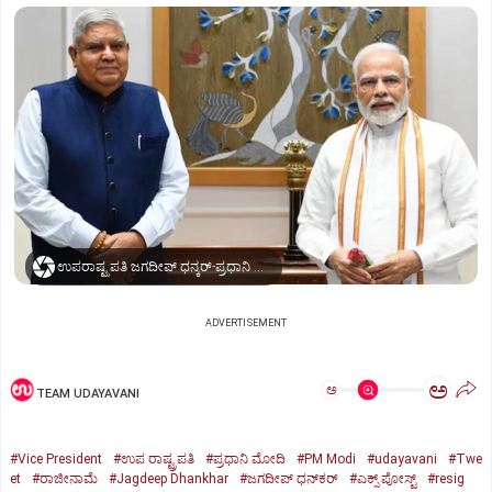
ಉಪರಾಷ್ಟ್ರಪತಿ ಜಗದೀಪ್‌ ಧನ್ಕರ್-ಪ್ರಧಾನಿ ಮೋದಿ
ADVERTISEMENT
ಅ
ಅ
TEAM UDAYAVANI
#Vice President
#ಉಪ ರಾಷ್ಟ್ರಪತಿ
#ಪ್ರಧಾನಿ ಮೋದಿ
#PM Modi
#udayavani
#Twe
et
#ರಾಜೀನಾಮೆ
#Jagdeep Dhankhar
#ಜಗದೀಪ್‌ ಧನ್‌ಕರ್‌
#ಎಕ್ಸ್‌ ಪೋಸ್ಟ್
#resig