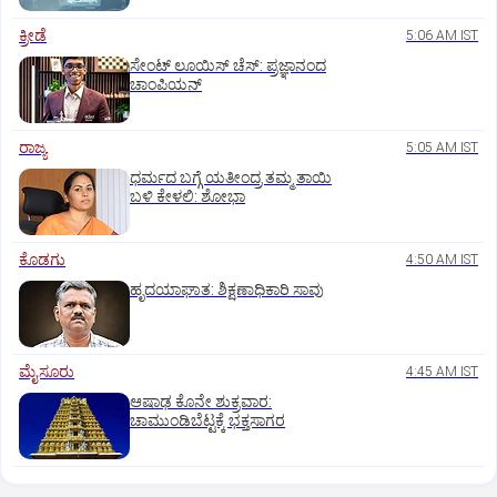
ಕ್ರೀಡೆ
5:06 AM IST
ಸೇಂಟ್‌ ಲೂಯಿಸ್‌ ಚೆಸ್‌: ಪ್ರಜ್ಞಾನಂದ
ಚಾಂಪಿಯನ್‌
ರಾಜ್ಯ
5:05 AM IST
ಧರ್ಮದ ಬಗ್ಗೆ ಯತೀಂದ್ರ ತಮ್ಮ ತಾಯಿ
ಬಳಿ ಕೇಳಲಿ: ಶೋಭಾ
ಕೊಡಗು
4:50 AM IST
ಹೃದಯಾಘಾತ: ಶಿಕ್ಷಣಾಧಿಕಾರಿ ಸಾವು
ಮೈಸೂರು
4:45 AM IST
ಆಷಾಢ ಕೊನೇ ಶುಕ್ರವಾರ:
ಚಾಮುಂಡಿಬೆಟ್ಟಕ್ಕೆ ಭಕ್ತಸಾಗರ