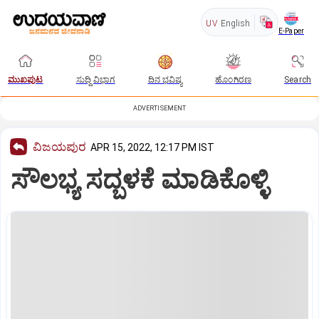
UV
English
E-Paper
ಮುಖಪುಟ
ಸುದ್ದಿ ವಿಭಾಗ
ದಿನ ಭವಿಷ್ಯ
ಹೊಂಗಿರಣ
Search
ADVERTISEMENT
ವಿಜಯಪುರ
APR 15, 2022, 12:17 PM IST
ಸೌಲಭ್ಯ ಸದ್ಬಳಕೆ ಮಾಡಿಕೊಳ್ಳಿ