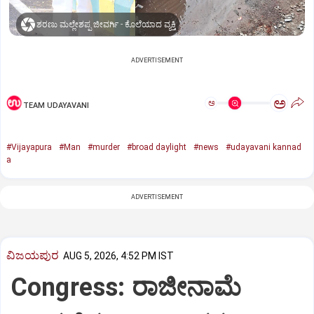
ಶರಣು ಮಲ್ಲೇಶಪ್ಪ ಜೀವರ್ಗಿ - ಕೊಲೆಯಾದ ವ್ಯಕ್ತಿ
ADVERTISEMENT
ಅ
ಅ
TEAM UDAYAVANI
#Vijayapura
#Man
#murder
#broad daylight
#news
#udayavani kannad
a
ADVERTISEMENT
ವಿಜಯಪುರ
AUG 5, 2026, 4:52 PM IST
Congress: ರಾಜೀನಾಮೆ