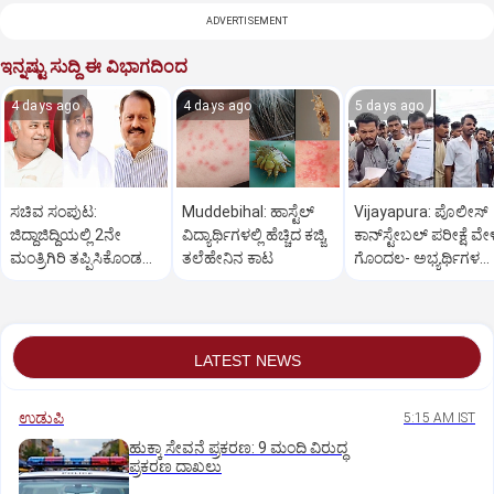
ADVERTISEMENT
ಇನ್ನಷ್ಟು ಸುದ್ದಿ ಈ ವಿಭಾಗದಿಂದ
4 days ago
4 days ago
5 days ago
ಸಚಿವ ಸಂಪುಟ:
Muddebihal: ಹಾಸ್ಟೆಲ್
Vijayapura: ಪೊಲೀಸ್
ಜಿದ್ದಾಜಿದ್ದಿಯಲ್ಲಿ 2ನೇ
ವಿದ್ಯಾರ್ಥಿಗಳಲ್ಲಿ ಹೆಚ್ಚಿದ ಕಜ್ಜಿ,
ಕಾನ್‌ಸ್ಟೇಬಲ್ ಪರೀಕ್ಷೆ ವೇಳ
ಮಂತ್ರಿಗಿರಿ ತಪ್ಪಿಸಿಕೊಂಡ
ತಲೆಹೇನಿನ ಕಾಟ
ಗೊಂದಲ- ಅಭ್ಯರ್ಥಿಗಳ‌‌
ವಿಜಯಪುರ?
ಪ್ರತಿಭಟನೆ
LATEST NEWS
ಉಡುಪಿ
5:15 AM IST
ಹುಕ್ಕಾ ಸೇವನೆ ಪ್ರಕರಣ: 9 ಮಂದಿ ವಿರುದ್ಧ
ಪ್ರಕರಣ ದಾಖಲು