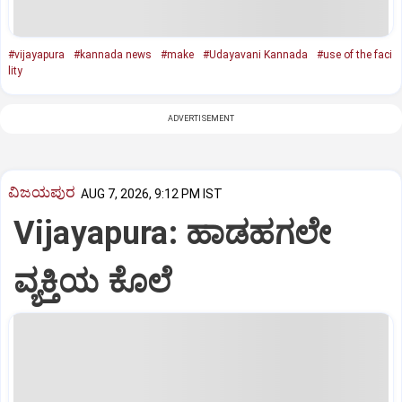
#vijayapura
#kannada news
#make
#Udayavani Kannada
#use of the faci
lity
ADVERTISEMENT
ವಿಜಯಪುರ
AUG 7, 2026, 9:12 PM IST
Vijayapura: ಹಾಡಹಗಲೇ
ವ್ಯಕ್ತಿಯ ಕೊಲೆ