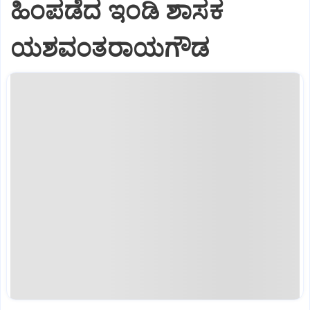
ಹಿಂಪಡೆದ ಇಂಡಿ ಶಾಸಕ
ಯಶವಂತರಾಯಗೌಡ