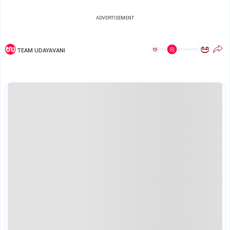
ADVERTISEMENT
ಅ
ಅ
TEAM UDAYAVANI