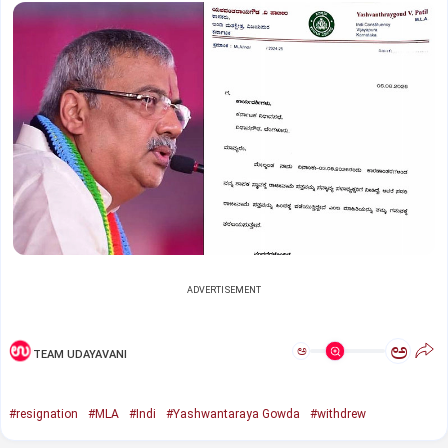
ADVERTISEMENT
ಅ
ಅ
TEAM UDAYAVANI
#resignation
#MLA
#Indi
#Yashwantaraya Gowda
#withdrew