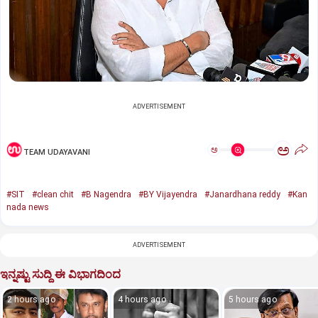
ADVERTISEMENT
ಅ
ಅ
TEAM UDAYAVANI
#SIT
#clean chit
#B Nagendra
#BY Vijayendra
#Janardhana reddy
#Kan
nada news
ADVERTISEMENT
ಇನ್ನಷ್ಟು ಸುದ್ದಿ ಈ ವಿಭಾಗದಿಂದ
2 hours ago
4 hours ago
5 hours ago