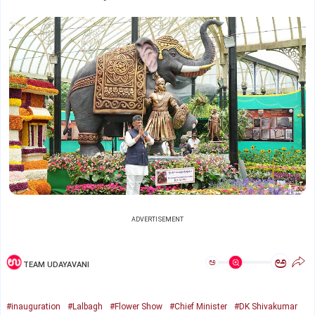
ADVERTISEMENT
ಅ
ಅ
TEAM UDAYAVANI
#inauguration
#Lalbagh
#Flower Show
#Chief Minister
#DK Shivakumar