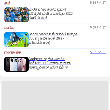
ಕ್ರೀಡೆ
5:36 PM IST
ಭಾರತ ವನಿತಾ ತಂಡದ ಪ್ರವಾಸ
ಪರಿಷ್ಕರಣೆ ಮಾಡಿದ ದ.ಆಫ್ರಿಕಾ: ಟಿ20
ಸರಣಿ ಸೇರ್ಪಡೆ
ವಾಣಿಜ್ಯ
5:09 PM IST
Stock Market: ಷೇರುಪೇಟೆ ಸೂಚ್ಯಂಕ
300ಕ್ಕೂ ಅಧಿಕ ಅಂಕ ಜಿಗಿತ -
ವಹಿವಾಟು ಅಂತ್ಯ
ಗ್ಯಾಜೆಟ್/ಟೆಕ್
5:07 PM IST
Gadgets: ಗ್ಯಾಜೆಟ್ ವಿಮರ್ಶೆ:
ಶಿಯೋಮಿ 17T ಉತ್ತಮ ಕ್ಯಾಮರಾ,
ಸಾಕಷ್ಟು ಫೀಚರ್ ಇರುವ ಫೋನ್