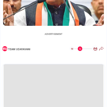
ADVERTISEMENT
ಅ
ಅ
TEAM UDAYAVANI