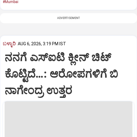
#Mumbai
ADVERTISEMENT
ಬಳ್ಳಾರಿ
AUG 6, 2026, 3:19 PM IST
ನನಗೆ ಎಸ್ಐಟಿ ಕ್ಲೀನ್ ಚಿಟ್
ಕೊಟ್ಟಿದೆ…: ಆರೋಪಗಳಿಗೆ ಬಿ
ನಾಗೇಂದ್ರ ಉತ್ತರ