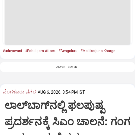
#udayavani
#Pahalgam Attack
#Bengaluru
#Mallikarjuna Kharge
ADVERTISEMENT
ಬೆಂಗಳೂರು ನಗರ
AUG 6, 2026, 3:54 PM IST
ಲಾಲ್‌ಬಾಗ್‌ನಲ್ಲಿ ಫಲಪುಷ್ಪ
ಪ್ರದರ್ಶನಕ್ಕೆ ಸಿಎಂ ಚಾಲನೆ: ಗಂಗ