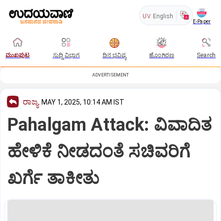
UV
English
E-Paper
ಮುಖಪುಟ
ಸುದ್ದಿ ವಿಭಾಗ
ದಿನ ಭವಿಷ್ಯ
ಹೊಂಗಿರಣ
Search
ADVERTISEMENT
ರಾಜ್ಯ
MAY 1, 2025, 10:14 AM IST
Pahalgam Attack: ವಿವಾದಿತ
ಹೇಳಿಕೆ ನೀಡದಂತೆ ಸಚಿವರಿಗೆ
ಖರ್ಗೆ ತಾಕೀತು