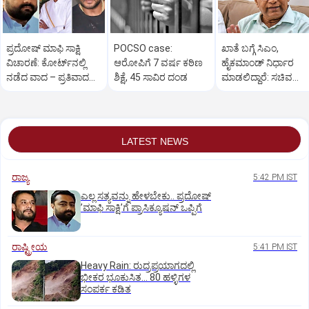
ಪ್ರದೋಷ್ ಮಾಫಿ ಸಾಕ್ಷಿ
POCSO case:
ಖಾತೆ ಬಗ್ಗೆ ಸಿಎಂ,
ವಿಚಾರಣೆ: ಕೋರ್ಟ್‌ನಲ್ಲಿ
ಆರೋಪಿಗೆ 7 ವರ್ಷ ಕಠಿಣ
ಹೈಕಮಾಂಡ್ ನಿರ್ಧಾರ
ನಡೆದ ವಾದ – ಪ್ರತಿವಾದದ
ಶಿಕ್ಷೆ, 45 ಸಾವಿರ ದಂಡ
ಮಾಡಲಿದ್ದಾರೆ: ಸಚಿವ
ಸಾರಾಂಶ ಇಲ್ಲಿದೆ..
ಬಸವರಾಜ ರಾಯರಡ್ಡಿ
LATEST NEWS
ರಾಜ್ಯ
5:42 PM IST
ಎಲ್ಲ ಸತ್ಯವನ್ನು ಹೇಳಬೇಕು.. ಪ್ರದೋಷ್‌
ʼಮಾಫಿ ಸಾಕ್ಷಿʼಗೆ ಪ್ರಾಸಿಕ್ಯೂಷನ್ ಒಪ್ಪಿಗೆ
ರಾಷ್ಟ್ರೀಯ
5:41 PM IST
Heavy Rain: ರುದ್ರಪ್ರಯಾಗದಲ್ಲಿ
ಭೀಕರ ಭೂಕುಸಿತ... 80 ಹಳ್ಳಿಗಳ
ಸಂಪರ್ಕ ಕಡಿತ