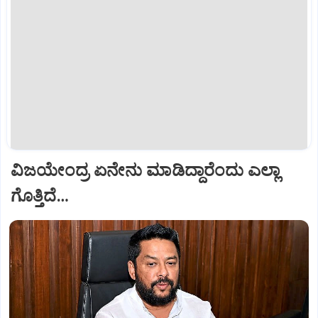
ವಿಜಯೇಂದ್ರ ಏನೇನು ಮಾಡಿದ್ದಾರೆಂದು ಎಲ್ಲಾ
ಗೊತ್ತಿದೆ…