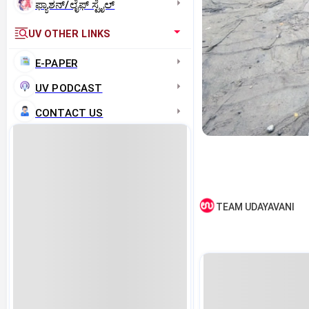
ಫ್ಯಾಶನ್/ಲೈಫ್‌ ಸ್ಟೈಲ್
UV OTHER LINKS
E-PAPER
UV PODCAST
CONTACT US
TEAM UDAYAVANI