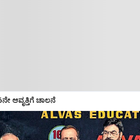
16ನೇ ಆವೃತ್ತಿಗೆ ಚಾಲನೆ