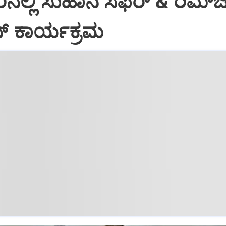
ಲ್ಲಿ ಸುಹಾನ ಸಫರ್ & ರಿಮ್‌
ನ್ ಕಾರ್ಯಕ್ರಮ