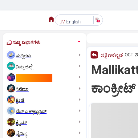
English
UV
ಸುದ್ದಿ ವಿಭಾಗಗಳು
ದಕ್ಷಿಣಕನ್ನಡ
OCT 28
ಸುದ್ದಿಗಳು
Mallikatte:
ನಿಮ್ಮ ಜಿಲ್ಲೆ
ಕಾಮನ್‌ ವೆಲ್ತ್‌ ಗೇಮ್ಸ್‌
ಕಾಂಕ್ರೀಟ
ಸಿನೆಮಾ
ಕ್ರೀಡೆ
ವೆಬ್ ಎಕ್ಸ್‌ಕ್ಲೂಸಿವ್
ಕ್ರೈಮ್
ವೈವಿಧ್ಯ