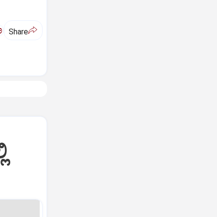
ಅ
Share
ಿ