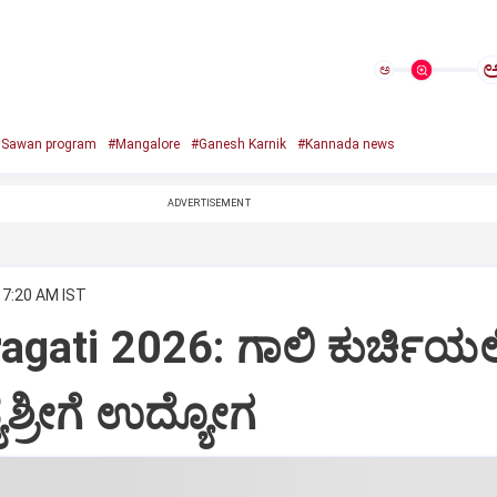
ಅ
e Sawan program
#Mangalore
#Ganesh Karnik
#Kannada news
ADVERTISEMENT
 7:20 AM IST
agati 2026: ಗಾಲಿ ಕುರ್ಚಿಯಲ್ಲ
ಶ್ರೀಗೆ ಉದ್ಯೋಗ