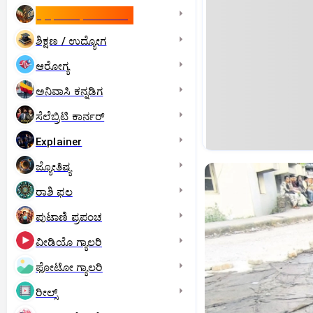
ಇಸ್ರೇಲ್- ಇರಾನ್‌ ಯುದ್ಧ
ಶಿಕ್ಷಣ / ಉದ್ಯೋಗ
ಆರೋಗ್ಯ
ಅನಿವಾಸಿ ಕನ್ನಡಿಗ
ಸೆಲೆಬ್ರಿಟಿ ಕಾರ್ನರ್‌
Explainer
ಜ್ಯೋತಿಷ್ಯ
ರಾಶಿ ಫಲ
ಪುಟಾಣಿ ಪ್ರಪಂಚ
ವೀಡಿಯೊ ಗ್ಯಾಲರಿ
ಫೋಟೋ ಗ್ಯಾಲರಿ
ರೀಲ್ಸ್