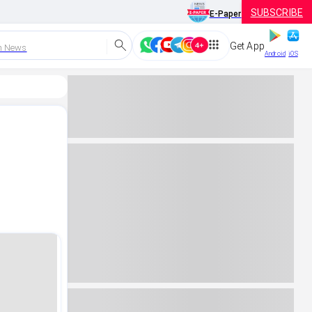
SUBSCRIBE
E-Paper
Get App
h News
Android
iOS