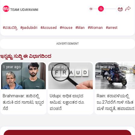
ಅ
ಅ
TEAM UDAYAVANI
#ಪಡುಬಿದ್ರಿ
#padubidri
#Accused
#House
#Man
#Woman
#arrest
ADVERTISEMENT
ಇನ್ನಷ್ಟು ಸುದ್ದಿ ಈ ವಿಭಾಗದಿಂದ
1 year ago
1 year ago
1 year ago
Brahmavar: ಕಾರಿನಲ್ಲಿ
Udupi: ಅಧಿಕ ಲಾಭದ
Rain: ಕರಾವಳಿಯಲ್ಲಿ
ತುರುಕಿ ದನ ಸಾಗಾಟ; ಇಬ್ಬರ
ಆಮಿಷ: ಲಕ್ಷಾಂತರ ರೂ.
ಜು.27ವರೆಗೆ ಗಾಳಿ ಸಹಿತ
ಸೆರೆ
ವಂಚನೆ
ಮಳೆ ಸಾಧ್ಯತೆ; ಹವಾಮಾನ
ಇಲಾಖೆ ಎಚ್ಚರಿಕೆ