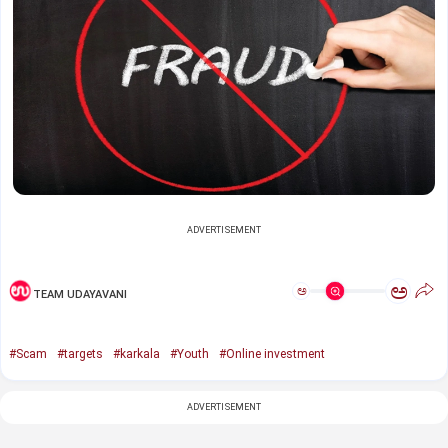
ADVERTISEMENT
ಅ
ಅ
TEAM UDAYAVANI
#Scam
#targets
#karkala
#Youth
#Online investment
ADVERTISEMENT