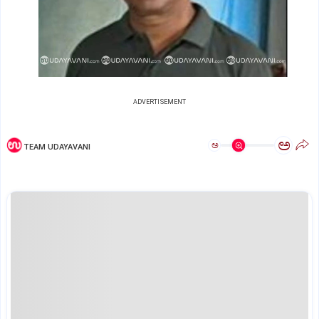
ADVERTISEMENT
ಅ
ಅ
TEAM UDAYAVANI