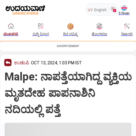
UV
English
E-Paper
ಮುಖಪುಟ
ಸುದ್ದಿ ವಿಭಾಗ
ದಿನ ಭವಿಷ್ಯ
ಹೊಂಗಿರಣ
Search
ADVERTISEMENT
ಉಡುಪಿ
OCT 13, 2024, 1:03 PM IST
Malpe: ನಾಪತ್ತೆಯಾಗಿದ್ದ ವ್ಯಕ್ತಿಯ
ಮೃತದೇಹ ಪಾಪನಾಶಿನಿ
ನದಿಯಲ್ಲಿ ಪತ್ತೆ