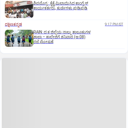
ಶಿವಮೊಗ್ಗ : ಕೈಕೈ ಮಿಲಾಯಿಸಿದ ಕಾಂಗ್ರೆಸ್
ಕಾರ್ಯಕರ್ತರು, ಕುರ್ಚಿಗಳು ಪುಡಿಪುಡಿ
ದಕ್ಷಿಣಕನ್ನಡ
9:17 PM IST
RAIN: ದ.ಕ ಜಿಲ್ಲೆಯ ನಾಲ್ಕು ತಾಲೂಕುಗಳ
ಶಾಲಾ – ಕಾಲೇಜಿಗೆ ಶನಿವಾರ (ಆ.08)
ರಜೆ ಘೋಷಣೆ