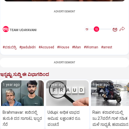
ADVERTISEMENT
ಅ
ಅ
TEAM UDAYAVANI
#ಪಡುಬಿದ್ರಿ
#padubidri
#Accused
#House
#Man
#Woman
#arrest
ADVERTISEMENT
ಇನ್ನಷ್ಟು ಸುದ್ದಿ ಈ ವಿಭಾಗದಿಂದ
1 year ago
1 year ago
1 year ago
Brahmavar: ಕಾರಿನಲ್ಲಿ
Udupi: ಅಧಿಕ ಲಾಭದ
Rain: ಕರಾವಳಿಯಲ್ಲಿ
ತುರುಕಿ ದನ ಸಾಗಾಟ; ಇಬ್ಬರ
ಆಮಿಷ: ಲಕ್ಷಾಂತರ ರೂ.
ಜು.27ವರೆಗೆ ಗಾಳಿ ಸಹಿತ
ಸೆರೆ
ವಂಚನೆ
ಮಳೆ ಸಾಧ್ಯತೆ; ಹವಾಮಾನ