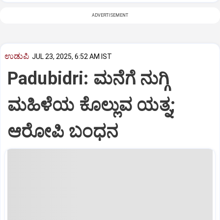
ADVERTISEMENT
ಉಡುಪಿ
JUL 23, 2025, 6:52 AM IST
Padubidri: ಮನೆಗೆ ನುಗ್ಗಿ
ಮಹಿಳೆಯ ಕೊಲ್ಲುವ ಯತ್ನ;
ಆರೋಪಿ ಬಂಧನ