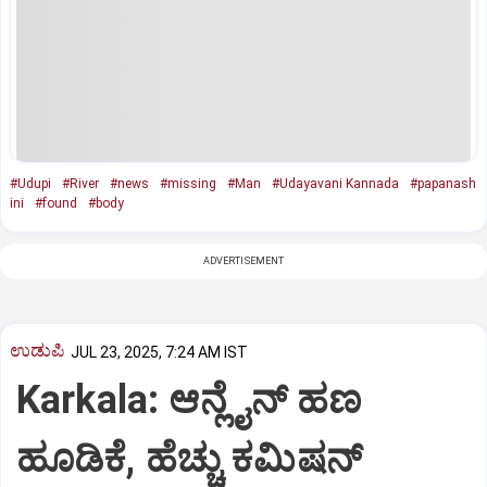
#Udupi
#River
#news
#missing
#Man
#Udayavani Kannada
#papanash
ini
#found
#body
ADVERTISEMENT
ಉಡುಪಿ
JUL 23, 2025, 7:24 AM IST
Karkala: ಆನ್ಲೈನ್‌ ಹಣ
ಹೂಡಿಕೆ, ಹೆಚ್ಚು ಕಮಿಷನ್‌