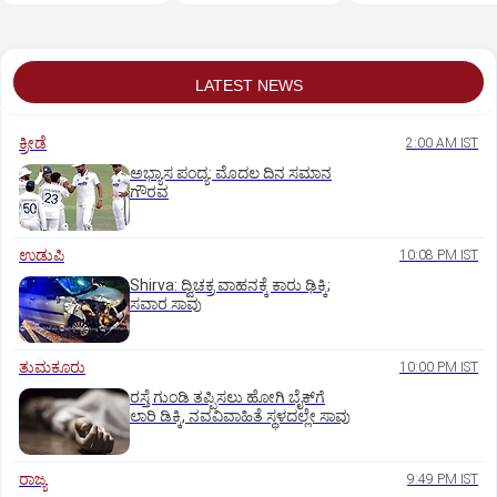
ಇಲಾಖೆ ಎಚ್ಚರಿಕೆ
LATEST NEWS
ಕ್ರೀಡೆ
2:00 AM IST
ಅಭ್ಯಾಸ ಪಂದ್ಯ: ಮೊದಲ ದಿನ ಸಮಾನ
ಗೌರವ
ಉಡುಪಿ
10:08 PM IST
Shirva: ದ್ವಿಚಕ್ರ ವಾಹನಕ್ಕೆ ಕಾರು ಢಿಕ್ಕಿ;
ಸವಾರ ಸಾವು
ತುಮಕೂರು
10:00 PM IST
ರಸ್ತೆ ಗುಂಡಿ ತಪ್ಪಿಸಲು ಹೋಗಿ ಬೈಕ್‌ಗೆ
ಲಾರಿ ಡಿಕ್ಕಿ, ನವವಿವಾಹಿತೆ ಸ್ಥಳದಲ್ಲೇ ಸಾವು
ರಾಜ್ಯ
9:49 PM IST