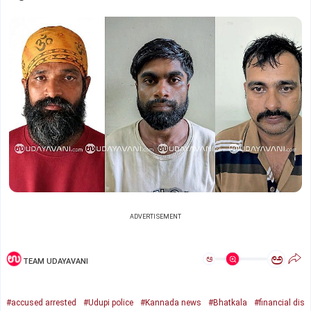
ADVERTISEMENT
ಅ
ಅ
TEAM UDAYAVANI
#accused arrested
#Udupi police
#Kannada news
#Bhatkala
#financial dis