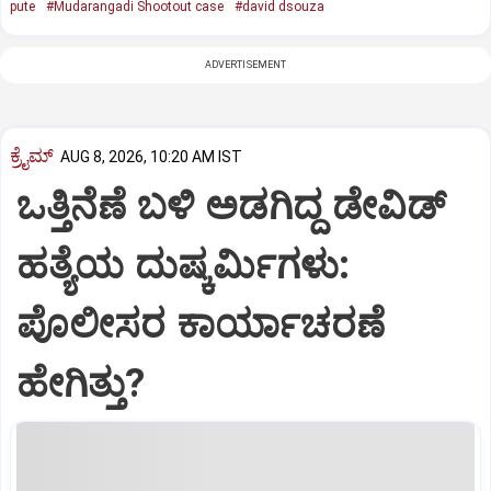
pute
#Mudarangadi Shootout case
#david dsouza
ADVERTISEMENT
ಕ್ರೈಮ್
AUG 8, 2026, 10:20 AM IST
ಒತ್ತಿನೆಣೆ ಬಳಿ ಅಡಗಿದ್ದ ಡೇವಿಡ್‌
ಹತ್ಯೆಯ ದುಷ್ಕರ್ಮಿಗಳು:
ಪೊಲೀಸರ ಕಾರ್ಯಾಚರಣೆ
ಹೇಗಿತ್ತು?