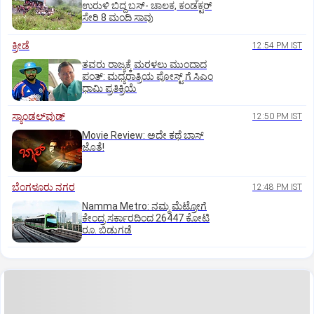
ಉರುಳಿ ಬಿದ್ದ ಬಸ್-‌ ಚಾಲಕ, ಕಂಡಕ್ಟರ್‌
ಸೇರಿ 8 ಮಂದಿ ಸಾವು
ಕ್ರೀಡೆ
12:54 PM IST
ತವರು ರಾಜ್ಯಕ್ಕೆ ಮರಳಲು ಮುಂದಾದ
ಪಂತ್:‌ ಮಧ್ಯರಾತ್ರಿಯ ಪೋಸ್ಟ್‌ ಗೆ ಸಿಎಂ
ಧಾಮಿ ಪ್ರತಿಕ್ರಿಯೆ
ಸ್ಯಾಂಡಲ್‌ವುಡ್‌
12:50 PM IST
Movie Review: ಅದೇ ಕಥೆ ಬಾಸ್‌
ಜೊತೆ!
ಬೆಂಗಳೂರು ನಗರ
12:48 PM IST
Namma Metro: ನಮ್ಮ ಮೆಟ್ರೋಗೆ
ಕೇಂದ್ರ ಸರ್ಕಾರದಿಂದ 26447 ಕೋಟಿ
ರೂ. ಬಿಡುಗಡೆ