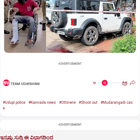
ADVERTISEMENT
ಅ
ಅ
TEAM UDAYAVANI
#Udupi police
#Kannada news
#Ottinene
#Shoot out
#Mudarangadi cas
e
ADVERTISEMENT
ಇನ್ನಷ್ಟು ಸುದ್ದಿ ಈ ವಿಭಾಗದಿಂದ