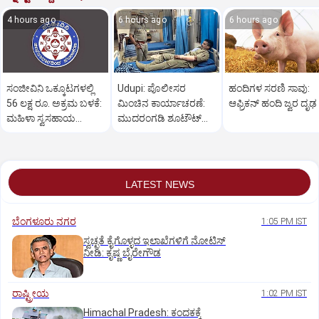
4 hours ago
6 hours ago
6 hours ago
ಸಂಜೀವಿನಿ ಒಕ್ಕೂಟಗಳಲ್ಲಿ
Udupi: ಪೊಲೀಸರ
ಹಂದಿಗಳ ಸರಣಿ ಸಾವು:
56 ಲಕ್ಷ ರೂ. ಅಕ್ರಮ ಬಳಕೆ:
ಮಿಂಚಿನ ಕಾರ್ಯಾಚರಣೆ:
ಆಫ್ರಿಕನ್‌ ಹಂದಿ ಜ್ವರ ದೃಢ
ಮಹಿಳಾ ಸ್ವಸಹಾಯ
ಮುದರಂಗಡಿ ಶೂಟೌಟ್‌
ಸಂಘಗಳು ಕಂಗಾಲು
ಆರೋಪಿಯ ಬಂಧನ
LATEST NEWS
ಬೆಂಗಳೂರು ನಗರ
1:05 PM IST
ಸ್ವಚ್ಛತೆ ಕೈಗೊಳ್ಳದ ಇಲಾಖೆಗಳಿಗೆ ನೋಟಿಸ್‌
ನೀಡಿ: ಕೃಷ್ಣ ಬೈರೇಗೌಡ
ರಾಷ್ಟ್ರೀಯ
1:02 PM IST
Himachal Pradesh: ಕಂದಕಕ್ಕೆ