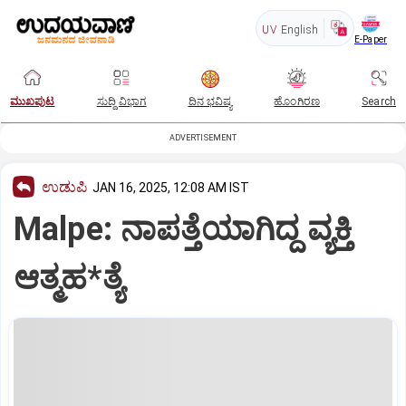
UV
English
E-Paper
ಮುಖಪುಟ
ಸುದ್ದಿ ವಿಭಾಗ
ದಿನ ಭವಿಷ್ಯ
ಹೊಂಗಿರಣ
Search
ADVERTISEMENT
ಉಡುಪಿ
JAN 16, 2025, 12:08 AM IST
Malpe: ನಾಪತ್ತೆಯಾಗಿದ್ದ ವ್ಯಕ್ತಿ
ಆತ್ಮಹ*ತ್ಯೆ