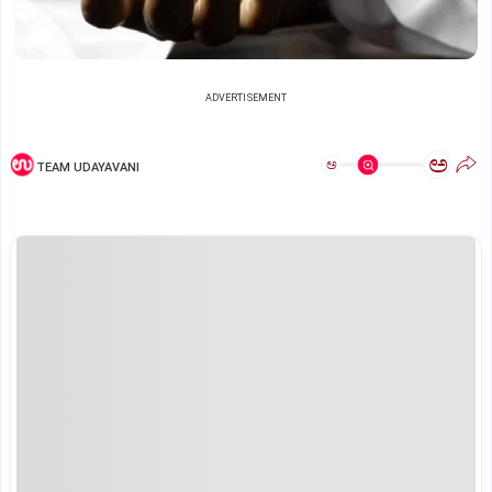
ADVERTISEMENT
ಅ
ಅ
TEAM UDAYAVANI