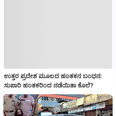
ಉತ್ತರ ಪ್ರದೇಶ ಮೂಲದ ಹಂತಕನ ಬಂಧನ:
ಸುಪಾರಿ ಹಂತಕರಿಂದ ನಡೆಯಿತಾ ಕೊಲೆ?