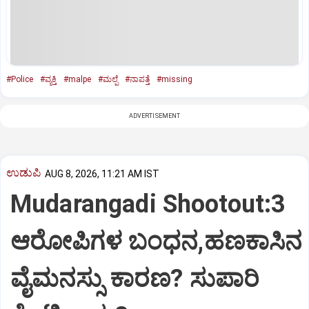
#Police
#ವ್ಯಕ್ತಿ
#malpe
#ಮಲ್ಪೆ
#ನಾಪತ್ತೆ
#missing
ADVERTISEMENT
ಉಡುಪಿ
AUG 8, 2026, 11:21 AM IST
Mudarangadi Shootout:‌3
ಆರೋಪಿಗಳ ಬಂಧನ,ಹಣಕಾಸಿನ
ವೈಮನಸ್ಸು ಕಾರಣ? ಸುಪಾರಿ