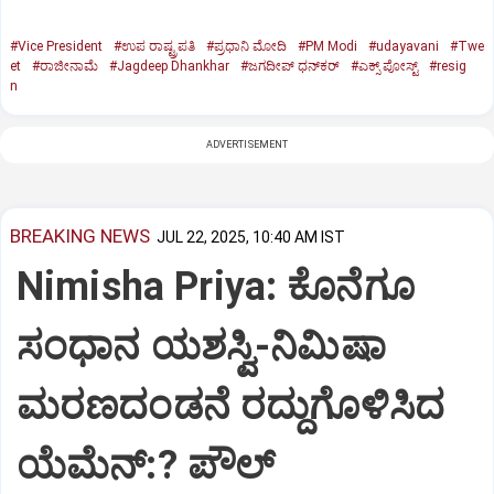
#Vice President
#ಉಪ ರಾಷ್ಟ್ರಪತಿ
#ಪ್ರಧಾನಿ ಮೋದಿ
#PM Modi
#udayavani
#Twe
et
#ರಾಜೀನಾಮೆ
#Jagdeep Dhankhar
#ಜಗದೀಪ್‌ ಧನ್‌ಕರ್‌
#ಎಕ್ಸ್‌ ಪೋಸ್ಟ್
#resig
n
ADVERTISEMENT
BREAKING NEWS
JUL 22, 2025, 10:40 AM IST
Nimisha Priya: ಕೊನೆಗೂ
ಸಂಧಾನ ಯಶಸ್ವಿ-ನಿಮಿಷಾ
ಮರಣದಂಡನೆ ರದ್ದುಗೊಳಿಸಿದ
ಯೆಮೆನ್:? ಪೌಲ್