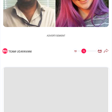
ADVERTISEMENT
ಅ
ಅ
TEAM UDAYAVANI