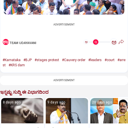
ADVERTISEMENT
ಅ
ಅ
TEAM UDAYAVANI
#Karnataka
#BJP
#stages protest
#Cauvery order
#leaders
#court
#arre
st
#KRS dam
ADVERTISEMENT
ಇನ್ನಷ್ಟು ಸುದ್ದಿ ಈ ವಿಭಾಗದಿಂದ
8 days ago
9 days ago
20 days ago