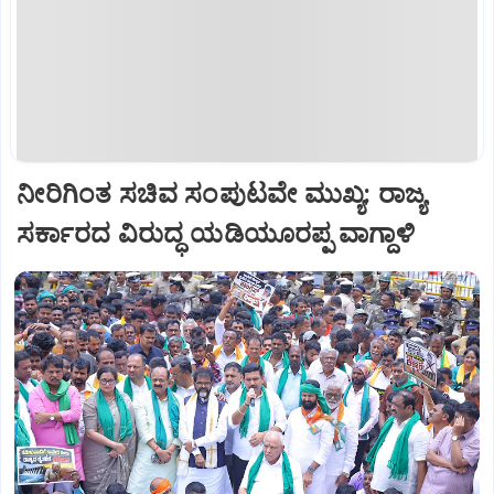
ನೀರಿಗಿಂತ ಸಚಿವ ಸಂಪುಟವೇ ಮುಖ್ಯ: ರಾಜ್ಯ
ಸರ್ಕಾರದ ವಿರುದ್ಧ ಯಡಿಯೂರಪ್ಪ ವಾಗ್ದಾಳಿ