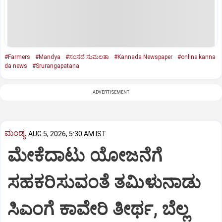
#Farmers
#Mandya
#ಸಂಸದೆ ಸುಮಲತಾ
#Kannada Newspaper
#online kanna
da news
#Srurangapatana
ADVERTISEMENT
ಮಂಡ್ಯ
AUG 5, 2026, 5:30 AM IST
ಮೇಕೆದಾಟು ಯೋಜನೆಗೆ
ಸಹಕರಿಸುವಂತೆ ತಮಿಳುನಾಡು
ಸಿಎಂಗೆ ಕಾವೇರಿ ತೀರ್ಥ, ಬೆಲ್ಲ