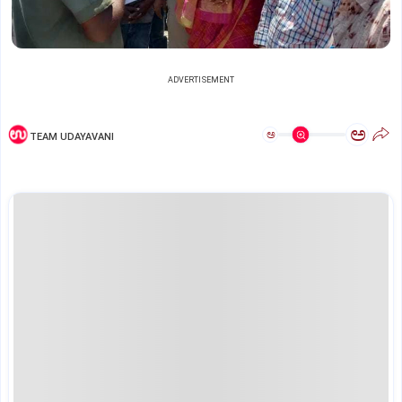
ADVERTISEMENT
ಅ
ಅ
TEAM UDAYAVANI