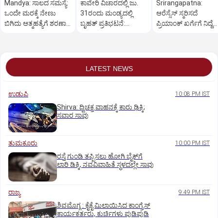
Mandya: ಸಾಲದ ಸಮಸ್ಯೆ:
ಕಾವೇರಿ ವಿಚಾರದಲ್ಲಿ ಜು.
Srirangapatna:
ಒಂದೇ ಮರಕ್ಕೆ ನೇಣು
31ರಂದು ಮಂಡ್ಯದಲ್ಲಿ
ಆರೆಸ್ಸೆಸ್‌ ಸ್ಮರಿಸದೆ
ಬಿಗಿದು ಆತ್ಮಹತ್ಯೆಗೆ ಶರಣಾದ
ಬೃಹತ್ ಪ್ರತಿಭಟನೆ:
ಪ್ರಿಯಾಂಕ್‌ ಖರ್ಗೆಗೆ ನಿದ್ದೆ
ದಂಪತಿ
ವಿಜಯೇಂದ್ರ
ಬರಲ್ಲ: ಯತ್ನಾಳ್‌
LATEST NEWS
ಉಡುಪಿ
10:08 PM IST
Shirva: ದ್ವಿಚಕ್ರ ವಾಹನಕ್ಕೆ ಕಾರು ಢಿಕ್ಕಿ;
ಸವಾರ ಸಾವು
ತುಮಕೂರು
10:00 PM IST
ರಸ್ತೆ ಗುಂಡಿ ತಪ್ಪಿಸಲು ಹೋಗಿ ಬೈಕ್‌ಗೆ
ಲಾರಿ ಡಿಕ್ಕಿ, ನವವಿವಾಹಿತೆ ಸ್ಥಳದಲ್ಲೇ ಸಾವು
ರಾಜ್ಯ
9:49 PM IST
ಶಿವಮೊಗ್ಗ : ಕೈಕೈ ಮಿಲಾಯಿಸಿದ ಕಾಂಗ್ರೆಸ್
ಕಾರ್ಯಕರ್ತರು, ಕುರ್ಚಿಗಳು ಪುಡಿಪುಡಿ