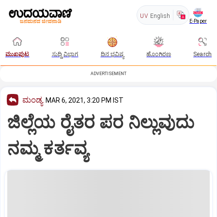
UV
English
E-Paper
ಮುಖಪುಟ
ಸುದ್ದಿ ವಿಭಾಗ
ದಿನ ಭವಿಷ್ಯ
ಹೊಂಗಿರಣ
Search
ADVERTISEMENT
ಮಂಡ್ಯ
MAR 6, 2021, 3:20 PM IST
ಜಿಲ್ಲೆಯ ರೈತರ ಪರ ನಿಲ್ಲುವುದು
ನಮ್ಮ ಕರ್ತವ್ಯ