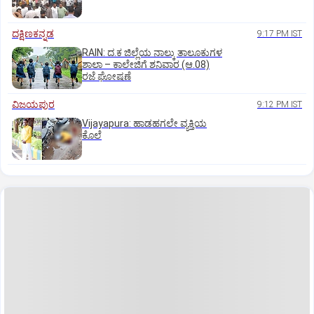
ದಕ್ಷಿಣಕನ್ನಡ
9:17 PM IST
RAIN: ದ.ಕ ಜಿಲ್ಲೆಯ ನಾಲ್ಕು ತಾಲೂಕುಗಳ
ಶಾಲಾ – ಕಾಲೇಜಿಗೆ ಶನಿವಾರ (ಆ.08)
ರಜೆ ಘೋಷಣೆ
ವಿಜಯಪುರ
9:12 PM IST
Vijayapura: ಹಾಡಹಗಲೇ ವ್ಯಕ್ತಿಯ
ಕೊಲೆ