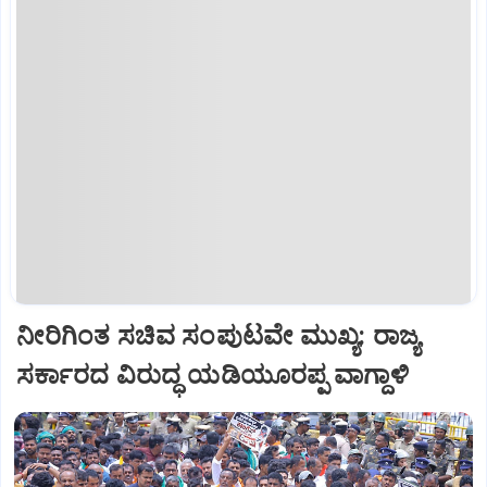
ನೀರಿಗಿಂತ ಸಚಿವ ಸಂಪುಟವೇ ಮುಖ್ಯ: ರಾಜ್ಯ
ಸರ್ಕಾರದ ವಿರುದ್ಧ ಯಡಿಯೂರಪ್ಪ ವಾಗ್ದಾಳಿ