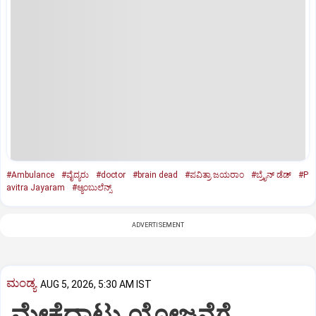
#Ambulance
#ವೈದ್ಯರು
#doctor
#brain dead
#ಪವಿತ್ರಾ ಜಯರಾಂ
#ಬ್ರೈನ್ ಡೆಡ್‌
#P
avitra Jayaram
#ಆ್ಯಂಬುಲೆನ್ಸ್‌
ADVERTISEMENT
ಮಂಡ್ಯ
AUG 5, 2026, 5:30 AM IST
ಮೇಕೆದಾಟು ಯೋಜನೆಗೆ