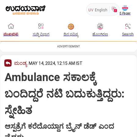
UV
English
E-Paper
ಮುಖಪುಟ
ಸುದ್ದಿ ವಿಭಾಗ
ದಿನ ಭವಿಷ್ಯ
ಹೊಂಗಿರಣ
Search
ADVERTISEMENT
ಮಂಡ್ಯ
MAY 14, 2024, 12:15 AM IST
Ambulance ಸಕಾಲಕ್ಕೆ
ಬಂದಿದ್ದರೆ ನಟಿ ಬದುಕುತ್ತಿದ್ದರು:
ಸ್ನೇಹಿತ
ಆಸ್ಪತ್ರೆಗೆ ಕರೆದೊಯ್ದಾಗ ಬ್ರೈನ್ ಡೆಡ್‌ ಎಂದ