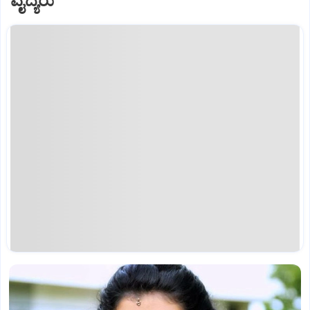
ವೈದ್ಯರು