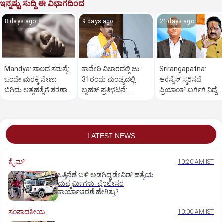
ಇನ್ನಷ್ಟು ಸುದ್ದಿ ಈ ವಿಭಾಗದಿಂದ
8 days ago
9 days ago
21 days ago
Mandya: ಸಾಲದ ಸಮಸ್ಯೆ:
ಕಾವೇರಿ ವಿಚಾರದಲ್ಲಿ ಜು.
Srirangapatna:
ಒಂದೇ ಮರಕ್ಕೆ ನೇಣು
31ರಂದು ಮಂಡ್ಯದಲ್ಲಿ
ಆರೆಸ್ಸೆಸ್‌ ಸ್ಮರಿಸದೆ
ಬಿಗಿದು ಆತ್ಮಹತ್ಯೆಗೆ ಶರಣಾದ
ಬೃಹತ್ ಪ್ರತಿಭಟನೆ:
ಪ್ರಿಯಾಂಕ್‌ ಖರ್ಗೆಗೆ ನಿದ್ದೆ
ದಂಪತಿ
ವಿಜಯೇಂದ್ರ
ಬರಲ್ಲ: ಯತ್ನಾಳ್‌
LATEST NEWS
ಕ್ರೈಮ್
10:20 AM IST
ಒತ್ತಿನೆಣೆ ಬಳಿ ಅಡಗಿದ್ದ ಡೇವಿಡ್‌ ಹತ್ಯೆಯ
ದುಷ್ಕರ್ಮಿಗಳು: ಪೊಲೀಸರ
ಕಾರ್ಯಾಚರಣೆ ಹೇಗಿತ್ತು?
ಸಂಪಾದಕೀಯ
10:00 AM IST