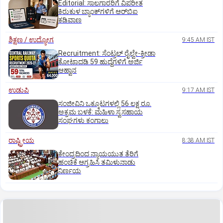
Editorial: ಸಾಲಗಾರರಿಗೆ ವಿಪರೀತ
ಕಿರುಕುಳ ಬ್ಯಾಂಕ್‌ಗಳಿಗೆ ಆರ್‌ಬಿಐ
ಕಡಿವಾಣ
ಶಿಕ್ಷಣ / ಉದ್ಯೋಗ
9:45 AM IST
Recruitment: ಸೆಂಟ್ರಲ್‌ ರೈಲ್ವೇ-ಕ್ರೀಡಾ
ಕೋಟಾದಡಿ 59 ಹುದ್ದೆಗಳಿಗೆ ಅರ್ಜಿ
ಆಹ್ವಾನ
ಉಡುಪಿ
9:17 AM IST
ಸಂಜೀವಿನಿ ಒಕ್ಕೂಟಗಳಲ್ಲಿ 56 ಲಕ್ಷ ರೂ.
ಅಕ್ರಮ ಬಳಕೆ: ಮಹಿಳಾ ಸ್ವಸಹಾಯ
ಸಂಘಗಳು ಕಂಗಾಲು
ರಾಷ್ಟ್ರೀಯ
8:38 AM IST
ಕೇಂದ್ರದಿಂದ ನ್ಯಾಯಯುತ ತೆರಿಗೆ
ಹಂಚಿಕೆ ಆಗ್ರಹಿಸಿ ತಮಿಳುನಾಡು
ನಿರ್ಣಯ