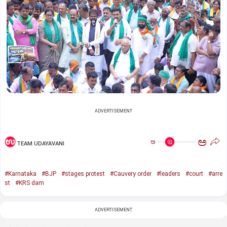
ADVERTISEMENT
ಅ
ಅ
TEAM UDAYAVANI
#Karnataka
#BJP
#stages protest
#Cauvery order
#leaders
#court
#arre
st
#KRS dam
ADVERTISEMENT