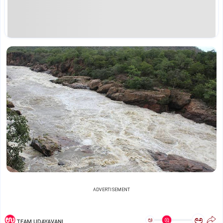
ADVERTISEMENT
ಅ
ಅ
TEAM UDAYAVANI