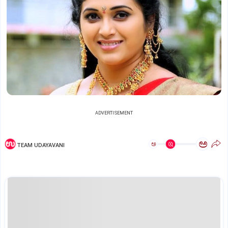
ADVERTISEMENT
ಅ
ಅ
TEAM UDAYAVANI