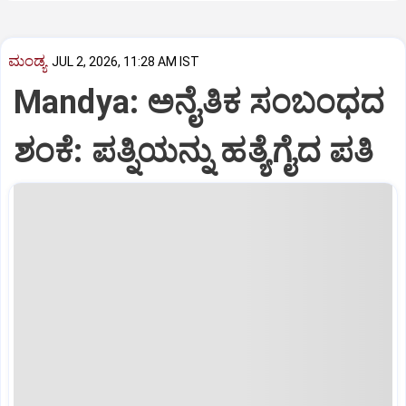
ಮಂಡ್ಯ
JUL 2, 2026, 11:28 AM IST
Mandya: ಅನೈತಿಕ ಸಂಬಂಧದ
ಶಂಕೆ: ಪತ್ನಿಯನ್ನು ಹತ್ಯೆಗೈದ ಪತಿ