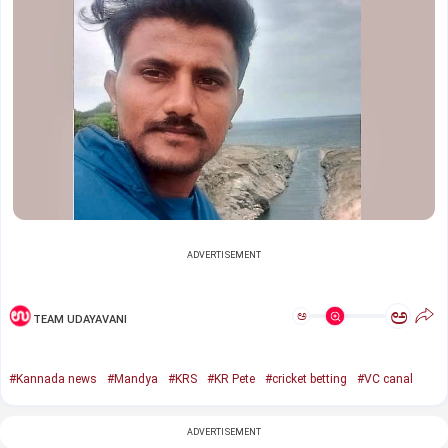
ADVERTISEMENT
ಅ
ಅ
TEAM UDAYAVANI
#Kannada news
#Mandya
#KRS
#KR Pete
#cricket betting
#VC canal
ADVERTISEMENT