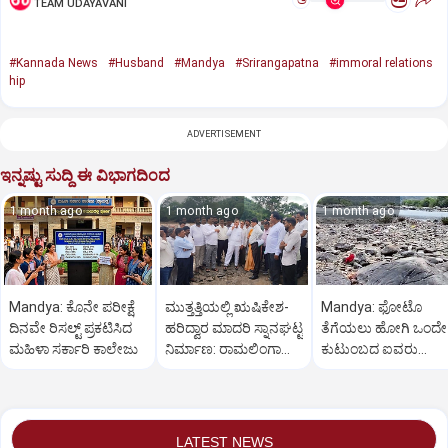
ಅ
ಅ
TEAM UDAYAVANI
#Kannada News
#Husband
#Mandya
#Srirangapatna
#immoral relations
hip
ADVERTISEMENT
ಇನ್ನಷ್ಟು ಸುದ್ದಿ ಈ ವಿಭಾಗದಿಂದ
1 month ago
1 month ago
1 month ago
Mandya: ಕೊನೇ ಪರೀಕ್ಷೆ
ಮುತ್ತತ್ತಿಯಲ್ಲಿ ಋಷಿಕೇಶ-
Mandya: ಫೋಟೊ
ದಿನವೇ ರಿಸಲ್ಟ್‌ ಪ್ರಕಟಿಸಿದ
ಹರಿದ್ವಾರ ಮಾದರಿ ಸ್ನಾನಘಟ್ಟ
ತೆಗೆಯಲು ಹೋಗಿ ಒಂದೇ
ಮಹಿಳಾ ಸರ್ಕಾರಿ ಕಾಲೇಜು
ನಿರ್ಮಾಣ: ರಾಮಲಿಂಗಾ
ಕುಟುಂಬದ ಐವರು
ರೆಡ್ಡಿ
ಜಲಸಮಾಧಿ
LATEST NEWS