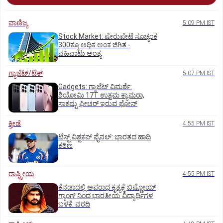
ವಾಣಿಜ್ಯ
5:09 PM IST
Stock Market: ಷೇರುಪೇಟೆ ಸೂಚ್ಯಂಕ
300ಕ್ಕೂ ಅಧಿಕ ಅಂಕ ಜಿಗಿತ -
ವಹಿವಾಟು ಅಂತ್ಯ
ಗ್ಯಾಜೆಟ್/ಟೆಕ್
5:07 PM IST
Gadgets: ಗ್ಯಾಜೆಟ್ ವಿಮರ್ಶೆ:
ಶಿಯೋಮಿ 17T ಉತ್ತಮ ಕ್ಯಾಮರಾ,
ಸಾಕಷ್ಟು ಫೀಚರ್ ಇರುವ ಫೋನ್
ಕ್ರೀಡೆ
4:55 PM IST
ಟೆಸ್ಟ್ ವಿಶ್ವಕಪ್‌ ಫೈನಲ್‌: ಭಾರತದ ಹಾದಿ
ಕಠಿಣ
ರಾಷ್ಟ್ರೀಯ
4:55 PM IST
ಕೆನಡಾದಲ್ಲಿ ಅಪರಾಧ ಕೃತ್ಯಕ್ಕೆ ಬಿಷ್ಣೋಯ್
ಗ್ಯಾಂಗ್ ನಿಂದ ಭಾರತೀಯ ವಿದ್ಯಾರ್ಥಿಗಳ
ಬಳಕೆ: ವರದಿ