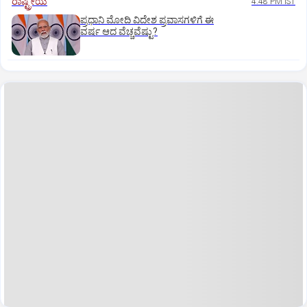
ರಾಷ್ಟ್ರೀಯ
4:48 PM IST
ಪ್ರಧಾನಿ ಮೋದಿ ವಿದೇಶ ಪ್ರವಾಸಗಳಿಗೆ ಈ
ವರ್ಷ ಆದ ವೆಚ್ಚವೆಷ್ಟು?