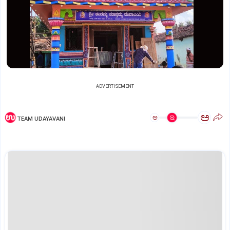
ADVERTISEMENT
ಅ
ಅ
TEAM UDAYAVANI