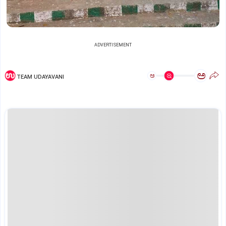
ADVERTISEMENT
ಅ
ಅ
TEAM UDAYAVANI