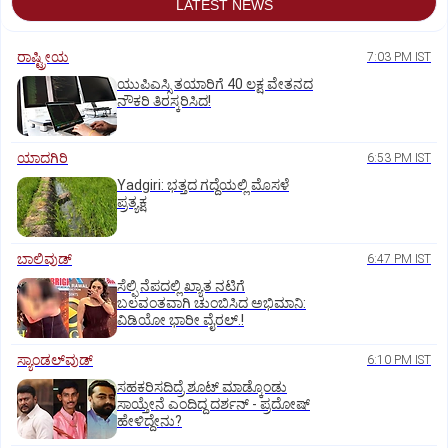
LATEST NEWS
ರಾಷ್ಟ್ರೀಯ
7:03 PM IST
ಯುಪಿಎಸ್ಸಿ ತಯಾರಿಗೆ 40 ಲಕ್ಷ ವೇತನದ
ನೌಕರಿ ತಿರಸ್ಕರಿಸಿದ!
ಯಾದಗಿರಿ
6:53 PM IST
Yadgiri: ಭತ್ತದ ಗದ್ದೆಯಲ್ಲಿ ಮೊಸಳೆ
ಪ್ರತ್ಯಕ್ಷ
ಬಾಲಿವುಡ್‌
6:47 PM IST
ಸೆಲ್ಫಿ ನೆಪದಲ್ಲಿ ಖ್ಯಾತ ನಟಿಗೆ
ಬಲವಂತವಾಗಿ ಚುಂಬಿಸಿದ ಅಭಿಮಾನಿ:
ವಿಡಿಯೋ ಭಾರೀ ವೈರಲ್.!
ಸ್ಯಾಂಡಲ್‌ವುಡ್‌
6:10 PM IST
ಸಹಕರಿಸದಿದ್ರೆ ಶೂಟ್‌ ಮಾಡ್ಕೊಂಡು
ಸಾಯ್ತೇನೆ ಎಂದಿದ್ದ ದರ್ಶನ್‌ - ಪ್ರದೋಷ್‌
ಹೇಳಿದ್ದೇನು?