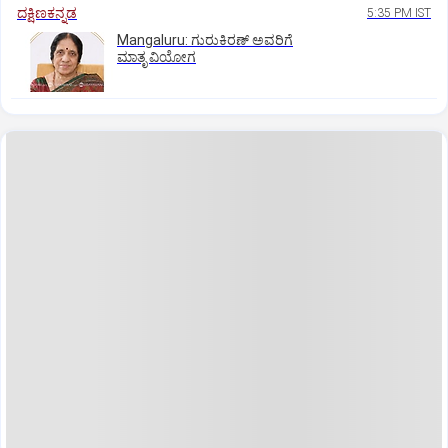
ದಕ್ಷಿಣಕನ್ನಡ
5:35 PM IST
Mangaluru: ಗುರುಕಿರಣ್ ಅವರಿಗೆ
ಮಾತೃ ವಿಯೋಗ