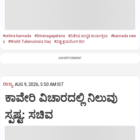
#online kannada
#Sriranagapatana
#ವಿಶೇಷ ಜಾಗೃತಿ ಕಾರ್ಯಕ್ರಮ
#kannada new
s
#World Tuberculosis Day
#ವಿಶ್ವ ಕ್ಷಯರೋಗ ದಿನ
ADVERTISEMENT
ರಾಜ್ಯ
AUG 9, 2026, 5:50 AM IST
ಕಾವೇರಿ ವಿಚಾರದಲ್ಲಿ ನಿಲುವು
ಸ್ಪಷ್ಟ: ಸಚಿವ