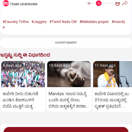
ಅ
ಅ
TEAM UDAYAVANI
#Cauvery Tirtha
#Jaggery
#Tamil Nadu CM
#Mekedatu project
#mandy
a
ADVERTISEMENT
ಇನ್ನಷ್ಟು ಸುದ್ದಿ ಈ ವಿಭಾಗದಿಂದ
9 days ago
10 days ago
11 days ago
ಕಾವೇರಿ ನೀರು ಬಿಡುಗಡೆ
Mandya: ಸಾಲದ ಸಮಸ್ಯೆ:
ಕಾವೇರಿ ವಿಚಾರದಲ್ಲಿ ಜು.
ಖಂಡಿಸಿ ಕೆಆರ್‌ಎಸ್‌ಗೆ
ಒಂದೇ ಮರಕ್ಕೆ ನೇಣು
31ರಂದು ಮಂಡ್ಯದಲ್ಲಿ
ಬಿಜೆಪಿ ಮುತ್ತಿಗೆ ಯತ್ನ:
ಬಿಗಿದು ಆತ್ಮಹತ್ಯೆಗೆ ಶರಣಾದ
ಬೃಹತ್ ಪ್ರತಿಭಟನೆ:
ಬಿಎಸ್ ವೈ ನೇತೃತ್ವ
ದಂಪತಿ
ವಿಜಯೇಂದ್ರ