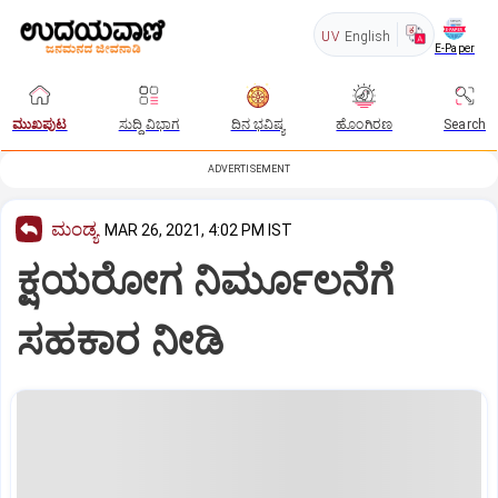
UV
English
E-Paper
ಮುಖಪುಟ
ಸುದ್ದಿ ವಿಭಾಗ
ದಿನ ಭವಿಷ್ಯ
ಹೊಂಗಿರಣ
Search
ADVERTISEMENT
ಮಂಡ್ಯ
MAR 26, 2021, 4:02 PM IST
ಕ್ಷಯರೋಗ ನಿರ್ಮೂಲನೆಗೆ
ಸಹಕಾರ ನೀಡಿ