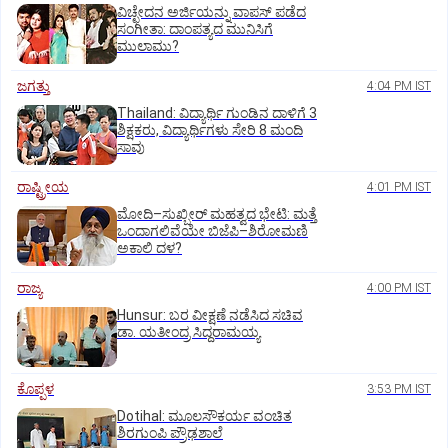
ವಿಚ್ಛೇದನ ಅರ್ಜಿಯನ್ನು ವಾಪಸ್‌ ಪಡೆದ
ಸಂಗೀತಾ: ದಾಂಪತ್ಯದ ಮುನಿಸಿಗೆ
ಮುಲಾಮು?
ಜಗತ್ತು
4:04 PM IST
Thailand: ವಿದ್ಯಾರ್ಥಿ ಗುಂಡಿನ ದಾಳಿಗೆ 3
ಶಿಕ್ಷಕರು, ವಿದ್ಯಾರ್ಥಿಗಳು ಸೇರಿ 8 ಮಂದಿ
ಸಾವು
ರಾಷ್ಟ್ರೀಯ
4:01 PM IST
ಮೋದಿ–ಸುಖ್ಬೀರ್ ಮಹತ್ವದ ಭೇಟಿ: ಮತ್ತೆ
ಒಂದಾಗಲಿವೆಯೇ ಬಿಜೆಪಿ–ಶಿರೋಮಣಿ
ಅಕಾಲಿ ದಳ?
ರಾಜ್ಯ
4:00 PM IST
Hunsur: ಬರ ವೀಕ್ಷಣೆ ನಡೆಸಿದ ಸಚಿವ
ಡಾ. ಯತೀಂದ್ರ ಸಿದ್ದರಾಮಯ್ಯ
ಕೊಪ್ಪಳ
3:53 PM IST
Dotihal: ಮೂಲಸೌಕರ್ಯ ವಂಚಿತ
ಶಿರಗುಂಪಿ ಪ್ರೌಢಶಾಲೆ