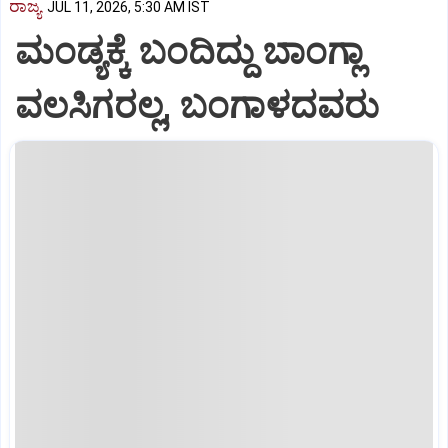
ರಾಜ್ಯ
JUL 11, 2026, 5:30 AM IST
ಮಂಡ್ಯಕ್ಕೆ ಬಂದಿದ್ದು ಬಾಂಗ್ಲಾ
ವಲಸಿಗರಲ್ಲ, ಬಂಗಾಳದವರು