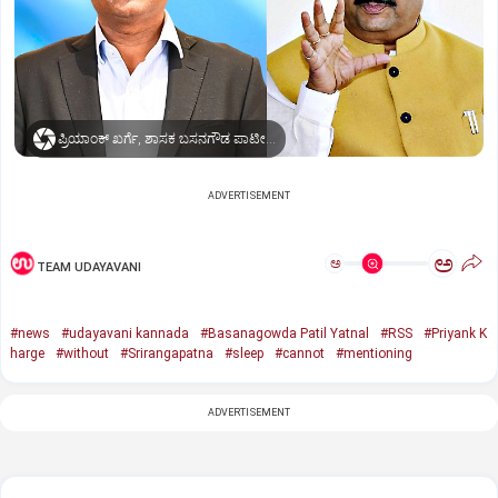
ಪ್ರಿಯಾಂಕ್ ಖರ್ಗೆ, ಶಾಸಕ ಬಸನಗೌಡ ಪಾಟೀಲ್‌ ಯತ್ನಾಳ್‌
ADVERTISEMENT
ಅ
ಅ
TEAM UDAYAVANI
#news
#udayavani kannada
#Basanagowda Patil Yatnal
#RSS
#Priyank K
harge
#without
#Srirangapatna
#sleep
#cannot
#mentioning
ADVERTISEMENT