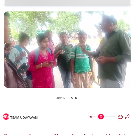
ADVERTISEMENT
ಅ
ಅ
TEAM UDAYAVANI