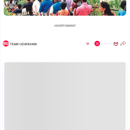
ADVERTISEMENT
ಅ
ಅ
TEAM UDAYAVANI