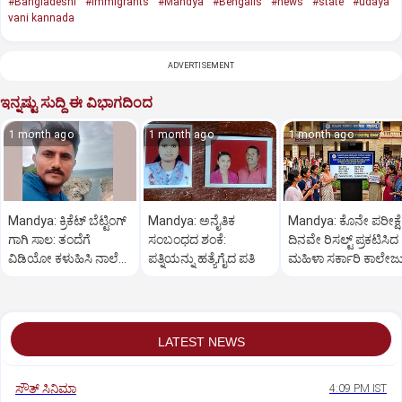
#Bangladeshi
#immigrants
#Mandya
#Bengalis
#news
#state
#udaya
vani kannada
ADVERTISEMENT
ಇನ್ನಷ್ಟು ಸುದ್ದಿ ಈ ವಿಭಾಗದಿಂದ
1 month ago
1 month ago
1 month ago
Mandya: ಕ್ರಿಕೆಟ್‌ ಬೆಟ್ಟಿಂಗ್‌
Mandya: ಅನೈತಿಕ
Mandya: ಕೊನೇ ಪರೀಕ್ಷೆ
ಗಾಗಿ ಸಾಲ: ತಂದೆಗೆ
ಸಂಬಂಧದ ಶಂಕೆ:
ದಿನವೇ ರಿಸಲ್ಟ್‌ ಪ್ರಕಟಿಸಿದ
ವಿಡಿಯೋ ಕಳುಹಿಸಿ ನಾಲೆಗೆ
ಪತ್ನಿಯನ್ನು ಹತ್ಯೆಗೈದ ಪತಿ
ಮಹಿಳಾ ಸರ್ಕಾರಿ ಕಾಲೇಜ
ಹಾರಿದ ಯುವಕ
LATEST NEWS
ಸೌತ್‌ ಸಿನಿಮಾ
4:09 PM IST