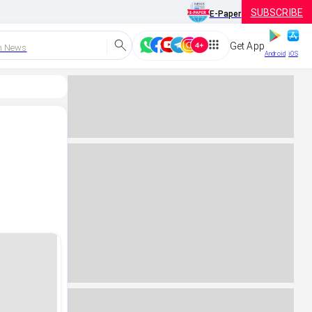
SUBSCRIBE
E-Paper
Get App
h News
Android
iOS