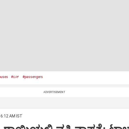
buses
#ಬಸ್‌
#passengers
ADVERTISEMENT
 6:12 AM IST