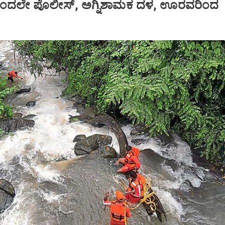
ಯಿಂದಲೇ ಪೊಲೀಸ್‌, ಅಗ್ನಿಶಾಮಕ ದಳ, ಊರವರಿಂದ