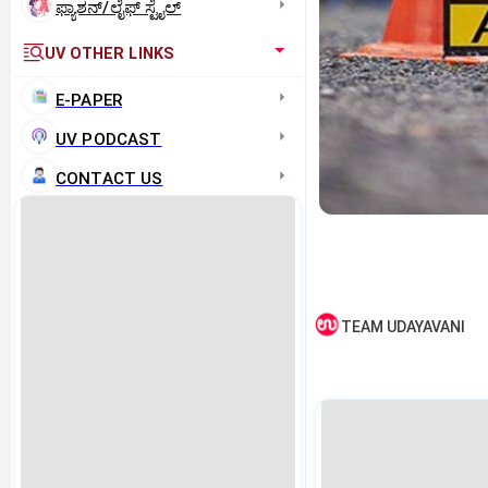
ಫ್ಯಾಶನ್/ಲೈಫ್‌ ಸ್ಟೈಲ್
UV OTHER LINKS
E-PAPER
UV PODCAST
CONTACT US
TEAM UDAYAVANI