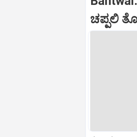
Bantwal: ರ
ಚಪ್ಪಲಿ ತೋ