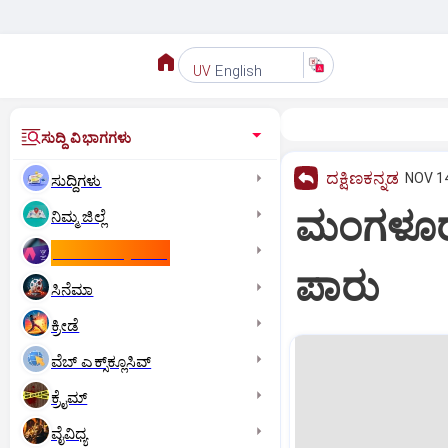
English
UV
ಸುದ್ದಿ ವಿಭಾಗಗಳು
ದಕ್ಷಿಣಕನ್ನಡ
NOV 14
ಸುದ್ದಿಗಳು
ಮಂಗಳೂರು:
ನಿಮ್ಮ ಜಿಲ್ಲೆ
ಕಾಮನ್‌ ವೆಲ್ತ್‌ ಗೇಮ್ಸ್‌
ಪಾರು
ಸಿನೆಮಾ
ಕ್ರೀಡೆ
ವೆಬ್ ಎಕ್ಸ್‌ಕ್ಲೂಸಿವ್
ಕ್ರೈಮ್
ವೈವಿಧ್ಯ