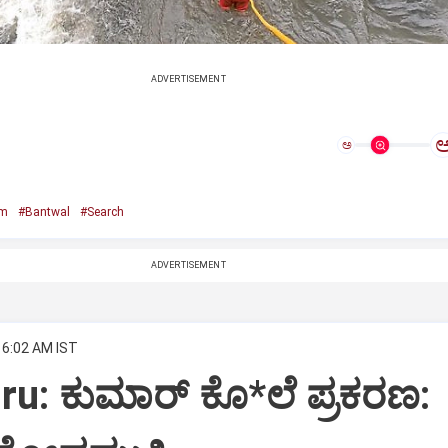
ADVERTISEMENT
ಅ
am
#Bantwal
#Search
ADVERTISEMENT
 6:02 AM IST
u: ಕುಮಾರ್‌ ಕೊ*ಲೆ ಪ್ರಕರಣ: