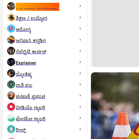
ಇಸ್ರೇಲ್- ಇರಾನ್‌ ಯುದ್ಧ
ಶಿಕ್ಷಣ / ಉದ್ಯೋಗ
ಆರೋಗ್ಯ
ಅನಿವಾಸಿ ಕನ್ನಡಿಗ
ಸೆಲೆಬ್ರಿಟಿ ಕಾರ್ನರ್‌
Explainer
ಜ್ಯೋತಿಷ್ಯ
ರಾಶಿ ಫಲ
ಪುಟಾಣಿ ಪ್ರಪಂಚ
ವೀಡಿಯೊ ಗ್ಯಾಲರಿ
ಫೋಟೋ ಗ್ಯಾಲರಿ
ರೀಲ್ಸ್