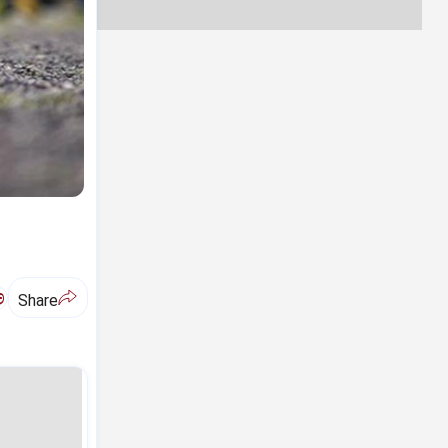
ಅ
Share