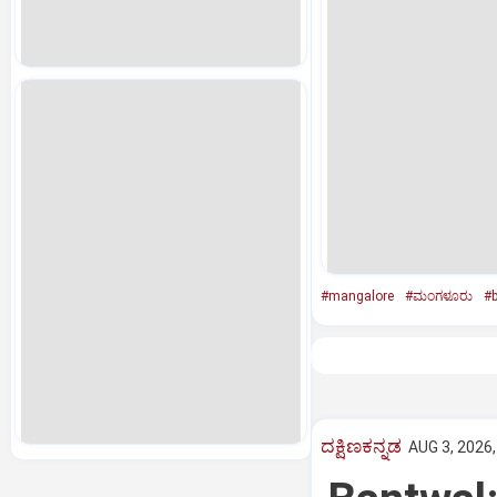
#mangalore
#ಮಂಗಳೂರು
#
ದಕ್ಷಿಣಕನ್ನಡ
AUG 3, 2026,