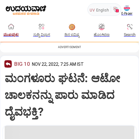
UV
English
E-Paper
ಮುಖಪುಟ
ಸುದ್ದಿ ವಿಭಾಗ
ದಿನ ಭವಿಷ್ಯ
ಹೊಂಗಿರಣ
Search
ADVERTISEMENT
BIG 10
NOV 22, 2022, 7:25 AM IST
ಮಂಗಳೂರು ಘಟನೆ: ಆಟೋ
ಚಾಲಕನನ್ನು ಪಾರು ಮಾಡಿದ
ದೈವಭಕ್ತಿ?