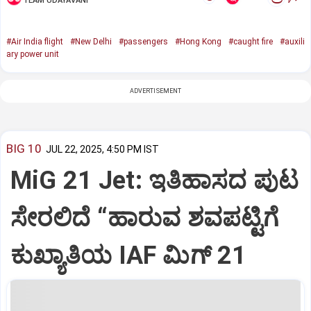
TEAM UDAYAVANI
#Air India flight
#New Delhi
#passengers
#Hong Kong
#caught fire
#auxili
ary power unit
ADVERTISEMENT
BIG 10
JUL 22, 2025, 4:50 PM IST
MiG 21 Jet: ಇತಿಹಾಸದ ಪುಟ
ಸೇರಲಿದೆ “ಹಾರುವ ಶವಪಟ್ಟಿಗೆ
ಕುಖ್ಯಾತಿಯ IAF ಮಿಗ್‌ 21