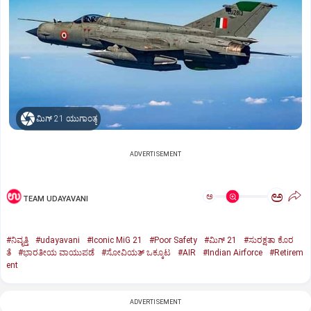
ಮಿಗ್‌ 21 ಯುಗಾಂತ್ಯ
ADVERTISEMENT
ಅ
ಅ
TEAM UDAYAVANI
#ನಿವೃತ್ತಿ
#udayavani
#Iconic MiG 21
#Poor Safety
#ಮಿಗ್‌ 21
#ಸುರಕ್ಷತಾ ಕೊರ
ತೆ
#ಭಾರತೀಯ ವಾಯುಪಡೆ
#ಸೋವಿಯತ್‌ ಒಕ್ಕೂಟ
#AIR
#Indian Airforce
#Retirem
ent
ADVERTISEMENT