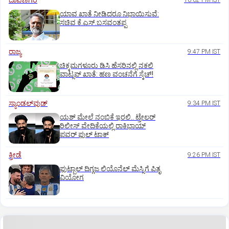
ದಾವಣಗೆರೆ
10:02 PM IST
ಯಾವ ಖಾತೆ ನೀಡಿದರೂ ನಿಭಾಯಿಸುವೆ:
ಸಚಿವ ಕೆ.ಎಸ್.ಬಸವಂತಪ್ಪ
ರಾಜ್ಯ
9:47 PM IST
ಚಿಕ್ಕಮಗಳೂರು ಡಿಸಿ ಹೆಸರಿನಲ್ಲಿ ನಕಲಿ
ವಾಟ್ಸಪ್ ಖಾತೆ: ಹಣ ವಂಚನೆಗೆ ಸ್ಕೆಚ್!
ಸ್ಯಾಂಡಲ್‌ವುಡ್‌
9:34 PM IST
ಯಶ್‌ ಮೇಲೆ ನಂಬಿಕೆ ಇರಲಿ.. ಟ್ರೇಲರ್‌
ರಿಲೀಸ್‌ ವೇದಿಕೆಯಲ್ಲಿ ರಾಕಿಭಾಯ್‌
ಪವರ್‌ ಫುಲ್‌ ಟಾಕ್
ಕ್ರೀಡೆ
9:26 PM IST
ಫುಟ್ಬಾಲ್ ದಿಗ್ಗಜ ಲಿಯೊನೆಲ್‌ ಮೆಸ್ಸಿಗೆ ಪಿತೃ
ವಿಯೋಗ