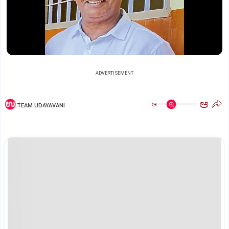
ADVERTISEMENT
ಅ
ಅ
TEAM UDAYAVANI