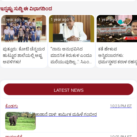
ಇನ್ನಷ್ಟು ಸುದ್ದಿ ಈ ವಿಭಾಗದಿಂದ
1 year ago
1 year ago
1 year ago
ಪುತ್ತೂರು: ಕೋಟಿ ಚೆನ್ನಯರ
“ನಾನು ಅನುಭವಿಸಿದ
ಕತೆ ಹೇಳುವ
ಹುಟ್ಟೂರ ಶಾಲೆಯಲ್ಲಿ ಅಷ್ಟ
ಮಾನಸಿಕ ಕಿರುಕುಳ ಎಂದೂ
ಅಸ್ಥಿಪಂಜರಗಳು:
ಅವಳಿಗಳು!
ಮರೆಯುವುದಿಲ್ಲ…’: ಸಿಎಂ
ಧರ್ಮಸ್ಥಳದ‌ ಕರಾಳ ರಹಸ್ಯ
ಸಿದ್ದರಾಮಯ್ಯ
ತೆರೆದಿಡಲಿದೆಯೇ ಡಿಎನ್
ಪರೀಕ್ಷೆ?
LATEST NEWS
ಕೊಡಗು
10:23 PM IST
ಕಾಡಾನೆ ದಾಳಿ: ಕಾರ್ಮಿಕ ಮಹಿಳೆ ಗಂಭೀರ