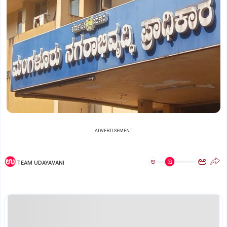
ADVERTISEMENT
ಅ
ಅ
TEAM UDAYAVANI