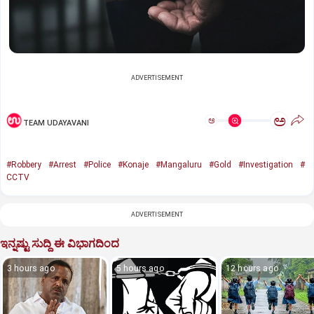
ADVERTISEMENT
ಅ
ಅ
TEAM UDAYAVANI
#Robbery
#Arrest
#Police
#Konaje
#Mangaluru
#Gold
#Investigation
#
CCTV
ADVERTISEMENT
ಇನ್ನಷ್ಟು ಸುದ್ದಿ ಈ ವಿಭಾಗದಿಂದ
3 hours ago
5 hours ago
12 hours ago