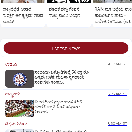
ರಾಜ್ಯದೆಲ್ಲೆಡೆ ಆಹಾರ
ಮಾದಕ ವಸ್ತು ಸೇವನೆ:
RAIN: ದ.ಕ ಜಿಲ್ಲೆಯ ನಾಲ್
ಸುರಕ್ಷೆಗೆ ಅಗತ್ಯ ಕ್ರಮ: ಸಚಿವ
ನಾಲ್ಕು ಮಂದಿ ಬಂಧನ
ತಾಲೂಕುಗಳ ಶಾಲಾ –
ಖಾದರ್
ಕಾಲೇಜಿಗೆ ಶನಿವಾರ (ಆ.0
ರಜೆ ಘೋಷಣೆ
LATEST NEWS
ಉಡುಪಿ
9:17 AM IST
ಸಂಜೀವಿನಿ ಒಕ್ಕೂಟಗಳಲ್ಲಿ 56 ಲಕ್ಷ ರೂ.
ಅಕ್ರಮ ಬಳಕೆ: ಮಹಿಳಾ ಸ್ವಸಹಾಯ
ಸಂಘಗಳು ಕಂಗಾಲು
ರಾಷ್ಟ್ರೀಯ
8:38 AM IST
ಕೇಂದ್ರದಿಂದ ನ್ಯಾಯಯುತ ತೆರಿಗೆ
ಹಂಚಿಕೆ ಆಗ್ರಹಿಸಿ ತಮಿಳುನಾಡು
ನಿರ್ಣಯ
ಚಿಕ್ಕಮಗಳೂರು
8:30 AM IST
ಕೊಟ್ಟಿಗೆಹಾರ: ಪೆಟ್ರೋಲ್ ಬಂಕ್ ಬಳಿ