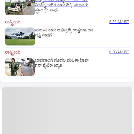
ನಿಂತಿದ್ದ ಲಾರಿಗೆ ಕಾರು ಡಿಕ್ಕಿ: ಮೂವರು
ಸ್ಥಳದಲ್ಲೇ ಸಾವು
ರಾಷ್ಟ್ರೀಯ
8:22 AM IST
ಹಾರುವ ಕಾರು ಅಭಿವೃದ್ಧಿ: ಉತ್ತರಾಖಂಡ
ವ್ಯಕ್ತಿ ಸಾಧನೆ
ರಾಷ್ಟ್ರೀಯ
8:03 AM IST
ಭಾವನಾರಿಗೆ ಮೊದಲ ಮಹಿಳಾ ಟಾಪ್‌
ಗನ್‌ ಫೈಟರ್‌ ಖ್ಯಾತಿ