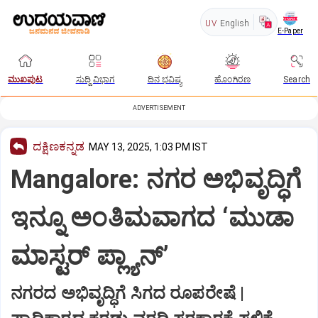
UV
English
E-Paper
ಮುಖಪುಟ
ಸುದ್ದಿ ವಿಭಾಗ
ದಿನ ಭವಿಷ್ಯ
ಹೊಂಗಿರಣ
Search
ADVERTISEMENT
ದಕ್ಷಿಣಕನ್ನಡ
MAY 13, 2025, 1:03 PM IST
Mangalore: ನಗರ ಅಭಿವೃದ್ಧಿಗೆ
ಇನ್ನೂ ಅಂತಿಮವಾಗದ ‘ಮುಡಾ
ಮಾಸ್ಟರ್‌ ಪ್ಲ್ಯಾನ್‌’
ನಗರದ ಅಭಿವೃದ್ಧಿಗೆ ಸಿಗದ ರೂಪರೇಷೆ |