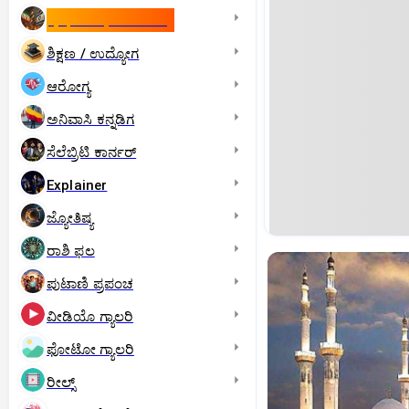
ಇಸ್ರೇಲ್- ಇರಾನ್‌ ಯುದ್ಧ
ಶಿಕ್ಷಣ / ಉದ್ಯೋಗ
ಆರೋಗ್ಯ
ಅನಿವಾಸಿ ಕನ್ನಡಿಗ
ಸೆಲೆಬ್ರಿಟಿ ಕಾರ್ನರ್‌
Explainer
ಜ್ಯೋತಿಷ್ಯ
ರಾಶಿ ಫಲ
ಪುಟಾಣಿ ಪ್ರಪಂಚ
ವೀಡಿಯೊ ಗ್ಯಾಲರಿ
ಫೋಟೋ ಗ್ಯಾಲರಿ
ರೀಲ್ಸ್