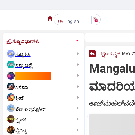
English
UV
ಸುದ್ದಿ ವಿಭಾಗಗಳು
ದಕ್ಷಿಣಕನ್ನಡ
MAY 22
ಸುದ್ದಿಗಳು
Mangalur
ನಿಮ್ಮ ಜಿಲ್ಲೆ
ಕಾಮನ್‌ ವೆಲ್ತ್‌ ಗೇಮ್ಸ್‌
ಮಾದರಿಯ
ಸಿನೆಮಾ
ಕ್ರೀಡೆ
ತಾಜ್‌ಮಹಲ್‌ನದೇ 
ವೆಬ್ ಎಕ್ಸ್‌ಕ್ಲೂಸಿವ್
ಕ್ರೈಮ್
ವೈವಿಧ್ಯ