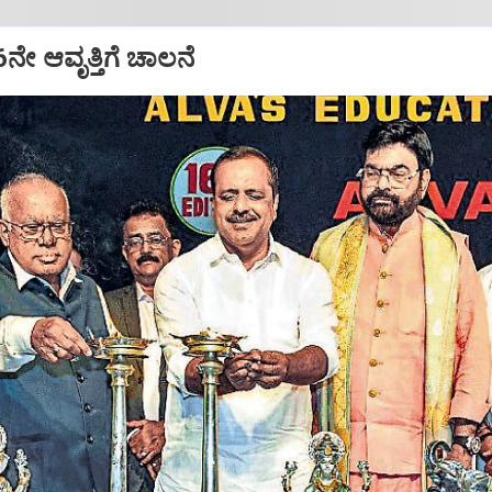
16ನೇ ಆವೃತ್ತಿಗೆ ಚಾಲನೆ