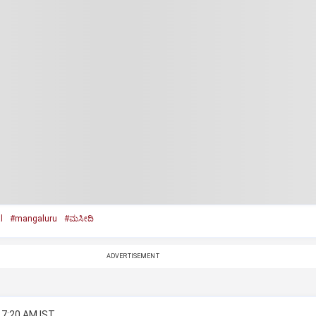
l
#mangaluru
#ಮಸೀದಿ
ADVERTISEMENT
 7:20 AM IST