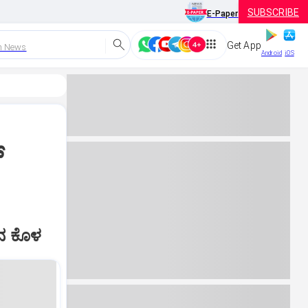
SUBSCRIBE
E-Paper
Get App
h News
Android
iOS
‌
ನ ಕೊಳ