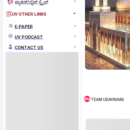
ಫ್ಯಾಶನ್/ಲೈಫ್‌ ಸ್ಟೈಲ್
UV OTHER LINKS
E-PAPER
UV PODCAST
CONTACT US
TEAM UDAYAVANI