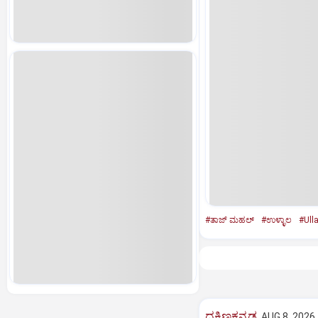
#ತಾಜ್‌ ಮಹಲ್‌
#ಉಳ್ಳಾಲ
#Ulla
ದಕ್ಷಿಣಕನ್ನಡ
AUG 8, 2026,