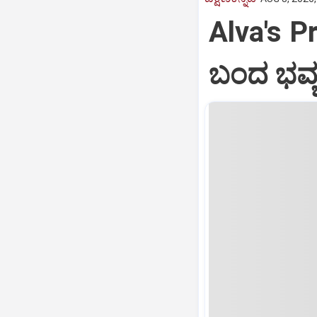
Alva's Pr
ಬಂದ ಭವ್ಯ