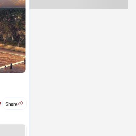
ಅ
Share