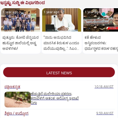
ಇನ್ನಷ್ಟು ಸುದ್ದಿ ಈ ವಿಭಾಗದಿಂದ
1 year ago
1 year ago
1 year ago
ಪುತ್ತೂರು: ಕೋಟಿ ಚೆನ್ನಯರ
“ನಾನು ಅನುಭವಿಸಿದ
ಕತೆ ಹೇಳುವ
ಹುಟ್ಟೂರ ಶಾಲೆಯಲ್ಲಿ ಅಷ್ಟ
ಮಾನಸಿಕ ಕಿರುಕುಳ ಎಂದೂ
ಅಸ್ಥಿಪಂಜರಗಳು:
ಅವಳಿಗಳು!
ಮರೆಯುವುದಿಲ್ಲ…’: ಸಿಎಂ
ಧರ್ಮಸ್ಥಳದ‌ ಕರಾಳ ರಹಸ್ಯ
ಸಿದ್ದರಾಮಯ್ಯ
ತೆರೆದಿಡಲಿದೆಯೇ ಡಿಎನ್
ಪರೀಕ್ಷೆ?
LATEST NEWS
ದಕ್ಷಿಣಕನ್ನಡ
10:18 AM IST
ಹೆಚ್ಚುತ್ತಿದೆ ಮಲೇರಿಯಾ ಪ್ರಕರಣ;
ಕರಾವಳಿಗೆ ಆತಂಕ: ಆರೋಗ್ಯ ಇಲಾಖೆ
ನಿಗಾ
ಶಿಕ್ಷಣ / ಉದ್ಯೋಗ
9:59 AM IST