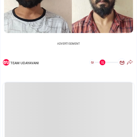
ADVERTISEMENT
ಅ
ಅ
TEAM UDAYAVANI