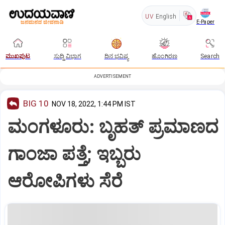
UV
English
E-Paper
ಮುಖಪುಟ
ಸುದ್ದಿ ವಿಭಾಗ
ದಿನ ಭವಿಷ್ಯ
ಹೊಂಗಿರಣ
Search
ADVERTISEMENT
BIG 10
NOV 18, 2022, 1:44 PM IST
ಮಂಗಳೂರು: ಬೃಹತ್ ಪ್ರಮಾಣದ
ಗಾಂಜಾ ಪತ್ತೆ; ಇಬ್ಬರು
ಆರೋಪಿಗಳು ಸೆರೆ