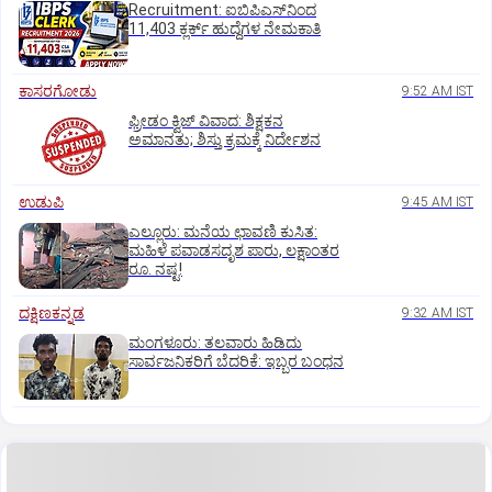
Recruitment: ಐಬಿಪಿಎಸ್‌ನಿಂದ
11,403 ಕ್ಲರ್ಕ್‌ ಹುದ್ದೆಗಳ ನೇಮಕಾತಿ
ಕಾಸರಗೋಡು
9:52 AM IST
ಫ್ರೀಡಂ ಕ್ವಿಜ್‌ ವಿವಾದ: ಶಿಕ್ಷಕನ
ಅಮಾನತು; ಶಿಸ್ತು ಕ್ರಮಕ್ಕೆ ನಿರ್ದೇಶನ
ಉಡುಪಿ
9:45 AM IST
ಎಲ್ಲೂರು: ಮನೆಯ ಛಾವಣಿ ಕುಸಿತ:
ಮಹಿಳೆ ಪವಾಡಸದೃಶ ಪಾರು, ಲಕ್ಷಾಂತರ
ರೂ. ನಷ್ಟ!
ದಕ್ಷಿಣಕನ್ನಡ
9:32 AM IST
ಮಂಗಳೂರು: ತಲವಾರು ಹಿಡಿದು
ಸಾರ್ವಜನಿಕರಿಗೆ ಬೆದರಿಕೆ: ಇಬ್ಬರ ಬಂಧನ