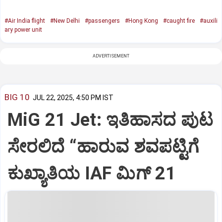
#Air India flight
#New Delhi
#passengers
#Hong Kong
#caught fire
#auxili
ary power unit
ADVERTISEMENT
BIG 10
JUL 22, 2025, 4:50 PM IST
MiG 21 Jet: ಇತಿಹಾಸದ ಪುಟ
ಸೇರಲಿದೆ “ಹಾರುವ ಶವಪಟ್ಟಿಗೆ
ಕುಖ್ಯಾತಿಯ IAF ಮಿಗ್‌ 21