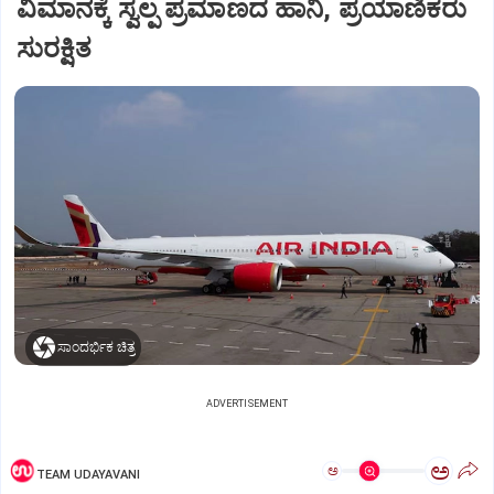
ವಿಮಾನಕ್ಕೆ ಸ್ವಲ್ಪ ಪ್ರಮಾಣದ ಹಾನಿ, ಪ್ರಯಾಣಿಕರು
ಸುರಕ್ಷಿತ
ಸಾಂದರ್ಭಿಕ ಚಿತ್ರ
ADVERTISEMENT
ಅ
ಅ
TEAM UDAYAVANI