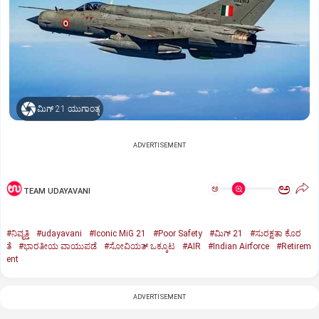
ಮಿಗ್‌ 21 ಯುಗಾಂತ್ಯ
ADVERTISEMENT
ಅ
ಅ
TEAM UDAYAVANI
#ನಿವೃತ್ತಿ
#udayavani
#Iconic MiG 21
#Poor Safety
#ಮಿಗ್‌ 21
#ಸುರಕ್ಷತಾ ಕೊರ
ತೆ
#ಭಾರತೀಯ ವಾಯುಪಡೆ
#ಸೋವಿಯತ್‌ ಒಕ್ಕೂಟ
#AIR
#Indian Airforce
#Retirem
ent
ADVERTISEMENT