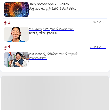
Daily horoscope 7-8-2026
ಶುಕ್ರವಾರ:ಕನ್ಯಾನ್ವೇಷಿಗಳಿಗೆ ಶುಭ ಶಕುನ
ಕ್ರೀಡೆ
7:38 AM IST
ಜೂ. ಏಷ್ಯಾ ಕಪ್‌: ಭಾರತ ವನಿತಾ ಹಾಕಿ
ತಂಡಕ್ಕೆ ಚಾನು ನಾಯಕಿ
ಕ್ರೀಡೆ
7:33 AM IST
ಎಸ್‌ಎಐನಲ್ಲಿ ತರಬೇತುದಾರರ ಅಭಾವ:
ಮಾಂಡವೀಯ