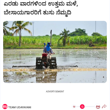
ಎರಡು ವಾರಗಳಿಂದ ಉತ್ತಮ ಮಳೆ,
ಬೇಸಾಯಗಾರರಿಗೆ ತುಸು ನೆಮ್ಮದಿ
ADVERTISEMENT
ಅ
ಅ
TEAM UDAYAVANI