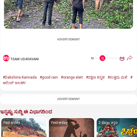
ADVERTISEMENT
ಅ
ಅ
TEAM UDAYAVANI
#Dakshina Kannada
#good rain
#orange alert
#ದಕ್ಷಿಣ ಕನ್ನಡ
#ಉತ್ತಮ ಮಳೆ
#
ಆರೆಂಜ್‌ ಅಲರ್ಟ್‌
ADVERTISEMENT
ಇನ್ನಷ್ಟು ಸುದ್ದಿ ಈ ವಿಭಾಗದಿಂದ
Yesterday
Yesterday
2 days ago