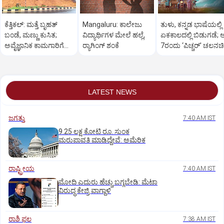
ಕೆತ್ತಿಕಲ್‌: ಮತ್ತೆ ಬೃಹತ್‌
Mangaluru: ಕಾಲೇಜು
ತುಳು, ಕನ್ನಡ ಭಾಷೆಯಲ್ಲಿ
ಬಂಡೆ, ಮಣ್ಣು ಕುಸಿತ;
ವಿದ್ಯಾರ್ಥಿಗಳ ಮೇಲೆ ಹಲ್ಲೆ,
ಏಕಕಾಲದಲ್ಲಿ ಬಿಡುಗಡೆ; ಆ
ಅವೈಜ್ಞಾನಿಕ ಕಾಮಗಾರಿಗೆ
ರ‍್ಯಾಗಿಂಗ್ ಶಂಕೆ
7ರಂದು ‘ಪಿಚ್ಚರ್‌' ಚಲನಚಿತ
ಸ್ಥಳೀಯರ ಆಕ್ಷೇಪ
ತೆರೆಗೆ
LATEST NEWS
ಜಗತ್ತು
7:40 AM IST
9.25 ಲಕ್ಷ ಕೋಟಿ ರೂ. ಸುಂಕ
ಮರುಪಾವತಿ ಮಾಡಿದ್ದೇವೆ: ಅಮೆರಿಕ
ರಾಷ್ಟ್ರೀಯ
7:40 AM IST
ಮೋದಿ ಎದುರು ಹೆಚ್ಚು ಬಗ್ಗಬೇಡಿ: ಮೆಟಾ
ವಿರುದ್ಧ ಕೇಜ್ರಿ ವಾಗ್ದಾಳಿ
ರಾಶಿ ಫಲ
7:38 AM IST