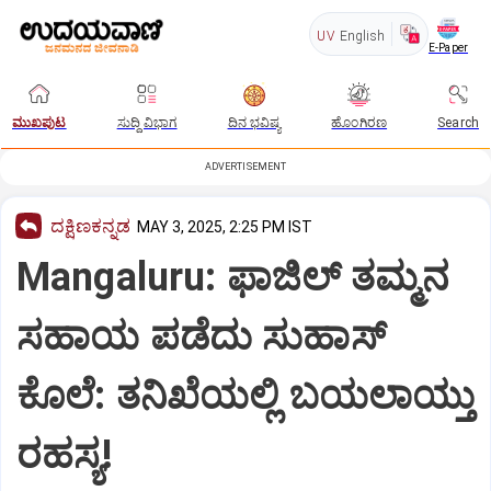
UV
English
E-Paper
ಮುಖಪುಟ
ಸುದ್ದಿ ವಿಭಾಗ
ದಿನ ಭವಿಷ್ಯ
ಹೊಂಗಿರಣ
Search
ADVERTISEMENT
ದಕ್ಷಿಣಕನ್ನಡ
MAY 3, 2025, 2:25 PM IST
Mangaluru: ಫಾಜಿಲ್‌ ತಮ್ಮನ
ಸಹಾಯ ಪಡೆದು ಸುಹಾಸ್‌
ಕೊಲೆ: ತನಿಖೆಯಲ್ಲಿ ಬಯಲಾಯ್ತು
ರಹಸ್ಯ!