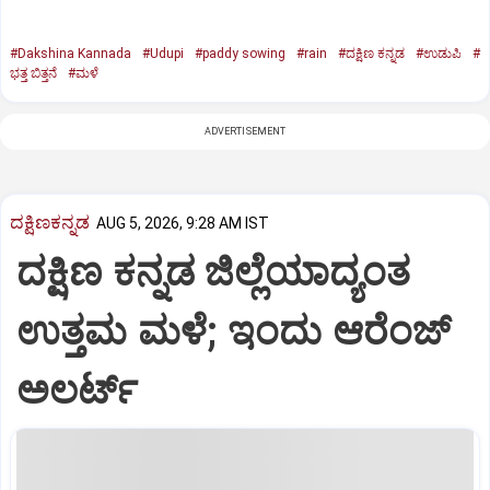
#Dakshina Kannada
#Udupi
#paddy sowing
#rain
#ದಕ್ಷಿಣ ಕನ್ನಡ
#ಉಡುಪಿ
#
ಭತ್ತ ಬಿತ್ತನೆ
#ಮಳೆ
ADVERTISEMENT
ದಕ್ಷಿಣಕನ್ನಡ
AUG 5, 2026, 9:28 AM IST
ದಕ್ಷಿಣ ಕನ್ನಡ ಜಿಲ್ಲೆಯಾದ್ಯಂತ
ಉತ್ತಮ ಮಳೆ; ಇಂದು ಆರೆಂಜ್‌
ಅಲರ್ಟ್