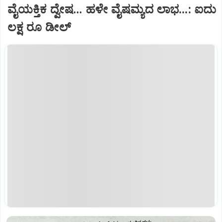
ವೈಯಕ್ತಿಕ ದ್ವೇಷ... ಹಳೇ ವೈಷಮ್ಯದ ಲಾಭ...: ಐದು
ಲಕ್ಷ ರೂ ಡೀಲ್