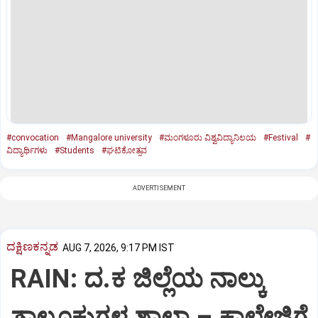
#convocation
#Mangalore university
#ಮಂಗಳೂರು ವಿಶ್ವವಿದ್ಯಾನಿಲಯ
#Festival
#
ವಿದ್ಯಾರ್ಥಿಗಳು
#Students
#ಘಟಿಕೋತ್ಸವ
ADVERTISEMENT
ದಕ್ಷಿಣಕನ್ನಡ
AUG 7, 2026, 9:17 PM IST
RAIN: ದ.ಕ ಜಿಲ್ಲೆಯ ನಾಲ್ಕು
ತಾಲೂಕುಗಳ ಶಾಲಾ – ಕಾಲೇಜಿಗೆ