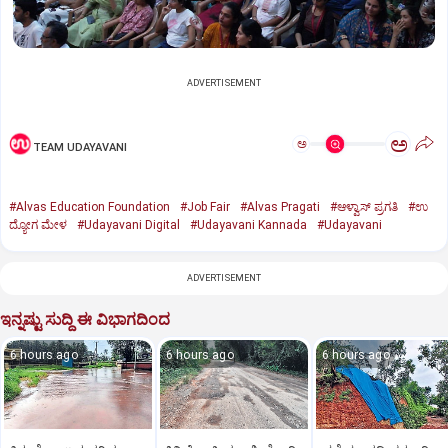
ADVERTISEMENT
ಅ
ಅ
TEAM UDAYAVANI
#Alvas Education Foundation
#Job Fair
#Alvas Pragati
#ಆಳ್ವಾಸ್‌ ಪ್ರಗತಿ
#ಉ
ದ್ಯೋಗ ಮೇಳ
#Udayavani Digital
#Udayavani Kannada
#Udayavani
ADVERTISEMENT
ಇನ್ನಷ್ಟು ಸುದ್ದಿ ಈ ವಿಭಾಗದಿಂದ
6 hours ago
6 hours ago
6 hours ago