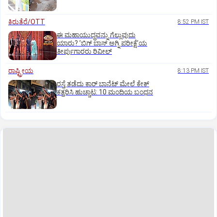
ಕಿರುತೆರೆ/OTT
8:52 PM IST
ಈ ಮಹಾಯುದ್ಧವನ್ನು ಗೆಲ್ಲುವುದು
ಯಾರು? ʼಬಿಗ್‌ ಬಾಸ್‌ ಅಗ್ನಿ ಪರೀಕ್ಷೆʼಯ
ತೀರ್ಪುಗಾರರು ರಿವೀಲ್
ರಾಷ್ಟ್ರೀಯ
8:13 PM IST
ರಸ್ತೆ ತಡೆದು ಕಾರ್ ಬಾನೆಟ್ ಮೇಲೆ ಕೇಕ್
ಕತ್ತರಿಸಿ ಹುಚ್ಚಾಟ: 10 ಮಂದಿಯ ಬಂಧನ