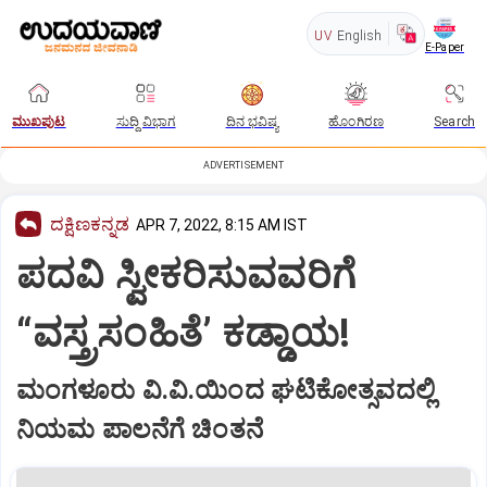
UV
English
E-Paper
ಮುಖಪುಟ
ಸುದ್ದಿ ವಿಭಾಗ
ದಿನ ಭವಿಷ್ಯ
ಹೊಂಗಿರಣ
Search
ADVERTISEMENT
ದಕ್ಷಿಣಕನ್ನಡ
APR 7, 2022, 8:15 AM IST
ಪದವಿ ಸ್ವೀಕರಿಸುವವರಿಗೆ
“ವಸ್ತ್ರಸಂಹಿತೆ’ ಕಡ್ಡಾಯ!
ಮಂಗಳೂರು ವಿ.ವಿ.ಯಿಂದ ಘಟಿಕೋತ್ಸವದಲ್ಲಿ
ನಿಯಮ ಪಾಲನೆಗೆ ಚಿಂತನೆ