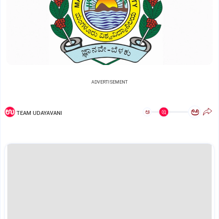
ADVERTISEMENT
ಅ
ಅ
TEAM UDAYAVANI