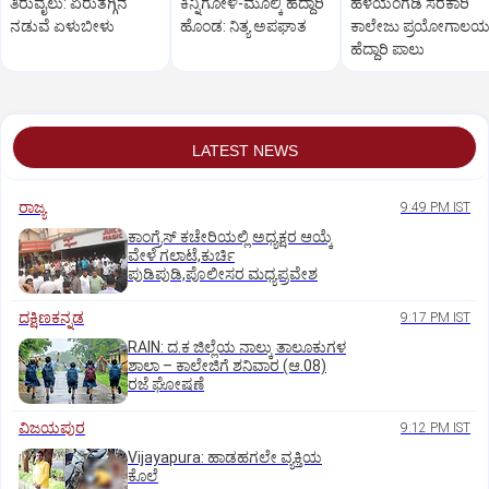
ತಿರುವೈಲು: ಏರುತಗ್ಗಿನ
ಕಿನ್ನಿಗೋಳಿ-ಮೂಲ್ಕಿ ಹೆದ್ದಾರಿ
ಹಳೆಯಂಗಡಿ ಸರಕಾರಿ
ನಡುವೆ ಏಳುಬೀಳು
ಹೊಂಡ: ನಿತ್ಯ ಅಪಘಾತ
ಕಾಲೇಜು ಪ್ರಯೋಗಾಲ
ಹೆದ್ದಾರಿ ಪಾಲು
LATEST NEWS
ರಾಜ್ಯ
9:49 PM IST
ಕಾಂಗ್ರೆಸ್ ಕಚೇರಿಯಲ್ಲಿ ಅಧ್ಯಕ್ಷರ ಆಯ್ಕೆ
ವೇಳೆ ಗಲಾಟೆ,ಕುರ್ಚಿ
ಪುಡಿಪುಡಿ,ಪೊಲೀಸರ ಮಧ್ಯಪ್ರವೇಶ
ದಕ್ಷಿಣಕನ್ನಡ
9:17 PM IST
RAIN: ದ.ಕ ಜಿಲ್ಲೆಯ ನಾಲ್ಕು ತಾಲೂಕುಗಳ
ಶಾಲಾ – ಕಾಲೇಜಿಗೆ ಶನಿವಾರ (ಆ.08)
ರಜೆ ಘೋಷಣೆ
ವಿಜಯಪುರ
9:12 PM IST
Vijayapura: ಹಾಡಹಗಲೇ ವ್ಯಕ್ತಿಯ
ಕೊಲೆ