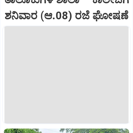
ಶನಿವಾರ (ಆ.08) ರಜೆ ಘೋಷಣೆ