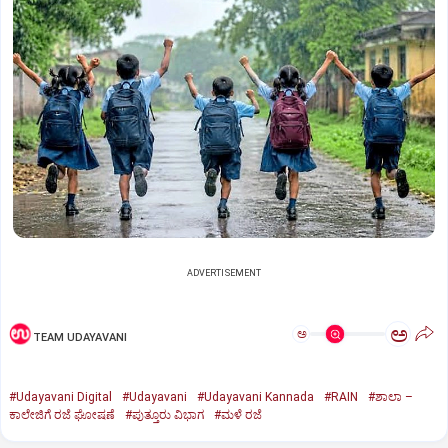
ADVERTISEMENT
ಅ
ಅ
TEAM UDAYAVANI
#Udayavani Digital
#Udayavani
#Udayavani Kannada
#RAIN
#ಶಾಲಾ –
ಕಾಲೇಜಿಗೆ ರಜೆ ಘೋಷಣೆ
#ಪುತ್ತೂರು ವಿಭಾಗ
#ಮಳೆ ರಜೆ