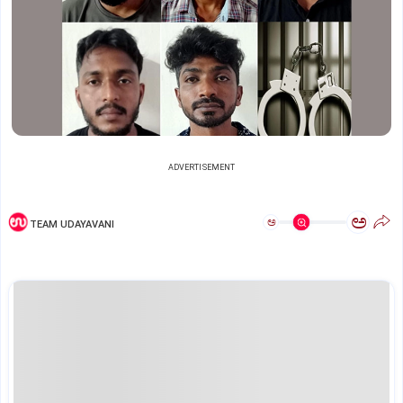
ADVERTISEMENT
ಅ
ಅ
TEAM UDAYAVANI