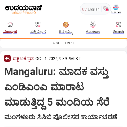
UV
English
E-Paper
ಮುಖಪುಟ
ಸುದ್ದಿ ವಿಭಾಗ
ದಿನ ಭವಿಷ್ಯ
ಹೊಂಗಿರಣ
Search
ADVERTISEMENT
ದಕ್ಷಿಣಕನ್ನಡ
OCT 1, 2024, 9:39 PM IST
Mangaluru: ಮಾದಕ ವಸ್ತು
ಎಂಡಿಎಂಎ ಮಾರಾಟ
ಮಾಡುತ್ತಿದ್ದ 5 ಮಂದಿಯ ಸೆರೆ
ಮಂಗಳೂರು ಸಿಸಿಬಿ ಪೊಲೀಸರ ಕಾರ್ಯಾಚರಣೆ