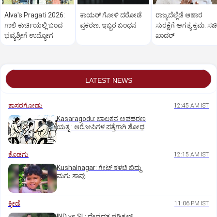
Alva's Pragati 2026:
ಕಾಯರ್ ಗೋಳಿ ದರೋಡೆ
ರಾಜ್ಯದೆಲ್ಲೆಡೆ ಆಹಾರ
ಗಾಲಿ ಕುರ್ಚಿಯಲ್ಲಿ ಬಂದ
ಪ್ರಕರಣ: ಇಬ್ಬರ ಬಂಧನ
ಸುರಕ್ಷೆಗೆ ಅಗತ್ಯ ಕ್ರಮ: ಸ
ಭವ್ಯಶ್ರೀಗೆ ಉದ್ಯೋಗ
ಖಾದರ್
LATEST NEWS
ಕಾಸರಗೋಡು
12:45 AM IST
Kasaragodu: ಬಾಲಕನ ಅಪಹರಣ
ಯತ್ನ : ಆರೋಪಿಗಳ ಪತ್ತೆಗಾಗಿ ಶೋಧ
ಕೊಡಗು
12:15 AM IST
Kushalnagar: ಗೇಟ್ ಕಳಚಿ ಬಿದ್ದು
ಮಗು ಸಾವು
ಕ್ರೀಡೆ
11:06 PM IST
IND vs SL: ದೇವದತ್ತ ಪಡಿಕ್ಕಲ್‌