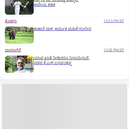
ಅಜೇಯ ಶತಕ
ಕೊಡಗು
10:23 PM IST
ಕಾಡಾನೆ ದಾಳಿ: ಕಾರ್ಮಿಕ ಮಹಿಳೆ ಗಂಭೀರ
ದಾವಣಗೆರೆ
10:02 PM IST
ಯಾವ ಖಾತೆ ನೀಡಿದರೂ ನಿಭಾಯಿಸುವೆ:
ಸಚಿವ ಕೆ.ಎಸ್.ಬಸವಂತಪ್ಪ