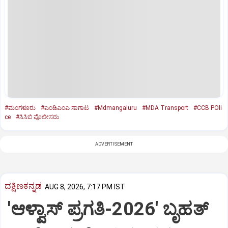
#ಮಂಗಳೂರು
#ಎಂಡಿಎಂಎ ಸಾಗಾಟ
#Mdmangaluru
#MDA Transport
#CCB POli
ce
#ಸಿಸಿಬಿ ಪೊಲೀಸರು
ADVERTISEMENT
ದಕ್ಷಿಣಕನ್ನಡ
AUG 8, 2026, 7:17 PM IST
'ಆಳ್ವಾಸ್‌ ಪ್ರಗತಿ-2026' ಬೃಹತ್