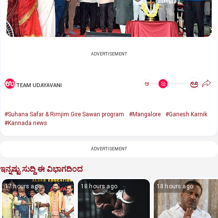
ADVERTISEMENT
ಅ
ಅ
TEAM UDAYAVANI
#Suhana Safar & Rimjim Gire Sawan program
#Mangalore
#Ganesh Karnik
#Kannada news
ADVERTISEMENT
ಇನ್ನಷ್ಟು ಸುದ್ದಿ ಈ ವಿಭಾಗದಿಂದ
17 hours ago
18 hours ago
18 hours ago