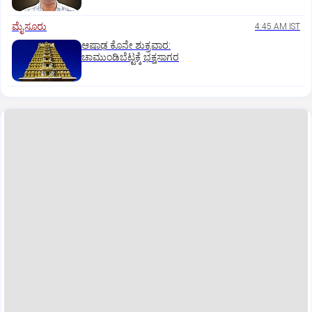
ಮೈಸೂರು
4:45 AM IST
ಆಷಾಢ ಕೊನೇ ಶುಕ್ರವಾರ:
ಚಾಮುಂಡಿಬೆಟ್ಟಕ್ಕೆ ಭಕ್ತಸಾಗರ