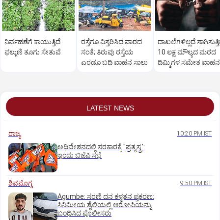
ನಿರ್ವಹಣೆಗೆ ಕಾಯುತ್ತಿದೆ
ರಸ್ತೆಗೂ ವಿಸ್ತರಿಸಿದ ವಾರದ
ದಾಖಲೆಗಳಿಲ್ಲದೆ ಸಾಗಿಸುತ್ತಿದ
ಫಲ್ಗುಣಿ ತೂಗು ಸೇತುವೆ
ಸಂತೆ; ತಿರುವು ರಸ್ತೆಯ
10 ಲಕ್ಷ ಮೌಲ್ಯದ ಮರದ
ಎರಡೂ ಬದಿ ವಾಹನ ಸಾಲು
ದಿಮ್ಮಿಗಳ ಸಮೇತ ವಾಹನ
ವಶ; ಆರೋಪಿ ಬಂಧನ
LATEST NEWS
ರಾಜ್ಯ
10:20 PM IST
ಅಧಿವೇಶನದಲ್ಲಿ ಸರಕಾರಕ್ಕೆ "ಪ್ರತ್ಯಸ್ತ್ರ':
ಇಂದು ಬಿಜೆಪಿ ಸಭೆ
ಶಿವಮೊಗ್ಗ
9:50 PM IST
Agumbe: ಸರಣಿ ದನ ಕಳ್ಳತನ ಪ್ರಕರಣ:
ಸಿನಿಮೀಯ ಶೈಲಿಯಲ್ಲಿ ಆರೋಪಿಯನ್ನು
ಬಂಧಿಸಿದ ಪೊಲೀಸರು