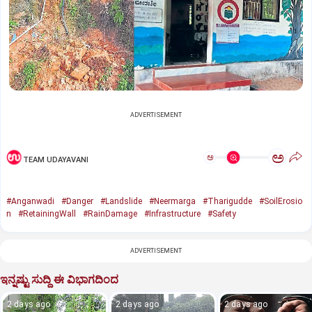
ADVERTISEMENT
ಅ
ಅ
TEAM UDAYAVANI
#Anganwadi
#Danger
#Landslide
#Neermarga
#Tharigudde
#SoilErosio
n
#RetainingWall
#RainDamage
#Infrastructure
#Safety
ADVERTISEMENT
ಇನ್ನಷ್ಟು ಸುದ್ದಿ ಈ ವಿಭಾಗದಿಂದ
2 days ago
2 days ago
2 days ago