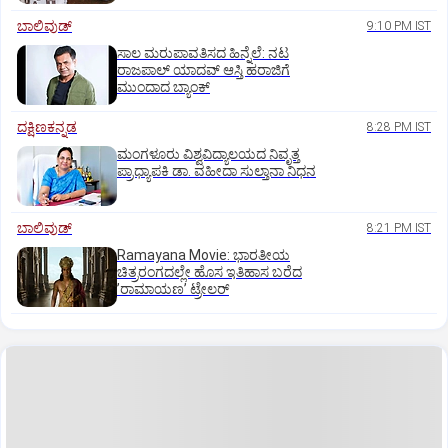
ಬಾಲಿವುಡ್‌
9:10 PM IST
ಸಾಲ ಮರುಪಾವತಿಸದ ಹಿನ್ನೆಲೆ: ನಟ
ರಾಜಪಾಲ್ ಯಾದವ್‌ ಆಸ್ತಿ ಹರಾಜಿಗೆ
ಮುಂದಾದ ಬ್ಯಾಂಕ್
ದಕ್ಷಿಣಕನ್ನಡ
8:28 PM IST
ಮಂಗಳೂರು ವಿಶ್ವವಿದ್ಯಾಲಯದ ನಿವೃತ್ತ
ಪ್ರಾಧ್ಯಾಪಕಿ ಡಾ. ವಹೀದಾ ಸುಲ್ತಾನಾ ನಿಧನ
ಬಾಲಿವುಡ್‌
8:21 PM IST
Ramayana Movie: ಭಾರತೀಯ
ಚಿತ್ರರಂಗದಲ್ಲೇ ಹೊಸ ಇತಿಹಾಸ ಬರೆದ
ʼರಾಮಾಯಣʼ ಟ್ರೇಲರ್