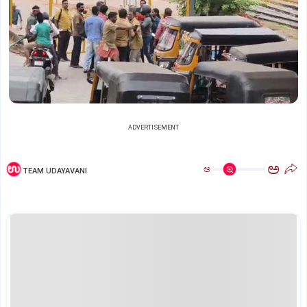
ADVERTISEMENT
ಅ
ಅ
TEAM UDAYAVANI