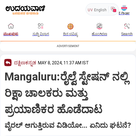
UV
English
E-Paper
ಮುಖಪುಟ
ಸುದ್ದಿ ವಿಭಾಗ
ದಿನ ಭವಿಷ್ಯ
ಹೊಂಗಿರಣ
Search
ADVERTISEMENT
ದಕ್ಷಿಣಕನ್ನಡ
MAY 8, 2024, 11:37 AM IST
Mangaluru:ರೈಲ್ವೆ ಸ್ಟೇಷನ್ ನಲ್ಲಿ
ರಿಕ್ಷಾ ಚಾಲಕರು ಮತ್ತು
ಪ್ರಯಾಣಿಕರ ಹೊಡೆದಾಟ
ವೈರಲ್ ಆಗುತ್ತಿರುವ ವಿಡಿಯೋ... ಏನಿದು ಘಟನೆ?