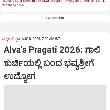
#Suhana Safar & Rimjim Gire Sawan program
#Mangalore
#Ganesh Karnik
#Kannada news
ADVERTISEMENT
ದಕ್ಷಿಣಕನ್ನಡ
AUG 8, 2026, 7:20 AM IST
Alva's Pragati 2026: ಗಾಲಿ
ಕುರ್ಚಿಯಲ್ಲಿ ಬಂದ ಭವ್ಯಶ್ರೀಗೆ
ಉದ್ಯೋಗ