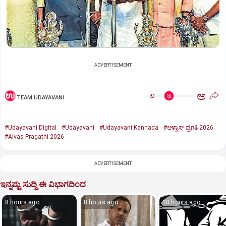
ADVERTISEMENT
ಅ
ಅ
TEAM UDAYAVANI
#Udayavani Digital
#Udayavani
#Udayavani Kannada
#ಆಳ್ವಾಸ್‌ ಪ್ರಗತಿ 2026
#Alvas Pragathi 2026
ADVERTISEMENT
ಇನ್ನಷ್ಟು ಸುದ್ದಿ ಈ ವಿಭಾಗದಿಂದ
8 hours ago
8 hours ago
10 hours ago