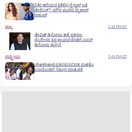
24ರ ಹರೆಯದ ಕ್ರಿಕೆಟಿಗ ಜೈಸ್ವಾಲ್‌ ಜತೆ
ಡೇಟಿಂಗ್?:‌ ಮೌನ ಮುರಿದ ಮೃಣಾಲ್‌
ಠಾಕೂರ್
ರಾಜ್ಯ
2:44 PM IST
ಡೇವಿಡ್ ಡಿಸೋಜಾ ಹತ್ಯೆ ಪ್ರಕರಣ:
ಪೊಲೀಸರ ಕ್ಷಿಪ್ರ ಕಾರ್ಯಾಚರಣೆಗೆ ಐವನ್
ಡಿಸೋಜಾ ಶ್ಲಾಘನೆ
ರಾಷ್ಟ್ರೀಯ
2:43 PM IST
Jharkhand:ಪ್ರತಿಭಟನಾನಿರತ ಮಹತೊ
ಬಣದೊಂದಿಗೆ ಸರ್ಕಾರ ಮಾತುಕತೆ