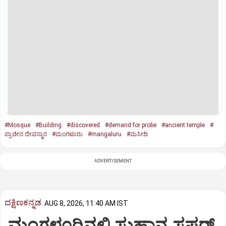
#Mosque
#Building
#discovered
#demand for probe
#ancient temple
#
ಪ್ರಾಚೀನ ದೇವಸ್ಥಾನ
#ಮಂಗಳೂರು
#mangaluru
#ಮಸೀದಿ
ADVERTISEMENT
ದಕ್ಷಿಣಕನ್ನಡ
AUG 8, 2026, 11:40 AM IST
ಮಂಗಳೂರಿನಲ್ಲಿ ಸುಹಾನ ಸಫರ್