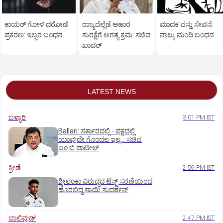
ಕಾಯರ್ ಗೋಳಿ ದರೋಡೆ
ರಾಜ್ಯದೆಲ್ಲೆಡೆ ಆಹಾರ
ಮಾದಕ ವಸ್ತು ಸೇವನೆ:
ಪ್ರಕರಣ: ಇಬ್ಬರ ಬಂಧನ
ಸುರಕ್ಷೆಗೆ ಅಗತ್ಯ ಕ್ರಮ: ಸಚಿವ
ನಾಲ್ಕು ಮಂದಿ ಬಂಧನ
ಖಾದರ್
LATEST NEWS
ಬಳ್ಳಾರಿ
3:01 PM IST
Ballari: ಸರ್ಕಾರದಲ್ಲಿ - ಪಕ್ಷದಲ್ಲಿ
ಯಾವುದೇ ಗೊಂದಲ ಇಲ್ಲ..: ಸಚಿವ
ಎಂ.ಬಿ.ಪಾಟೀಲ್
ಕ್ರೀಡೆ
2:59 PM IST
ಶ್ರೀಲಂಕಾ ವಿರುದ್ಧದ ಟೆಸ್ಟ್ ಸರಣಿಯಿಂದ
ಹೊರಬಿದ್ದ ಸಾಯಿ ಸುದರ್ಶನ್
ಬಾಲಿವುಡ್‌
2:47 PM IST