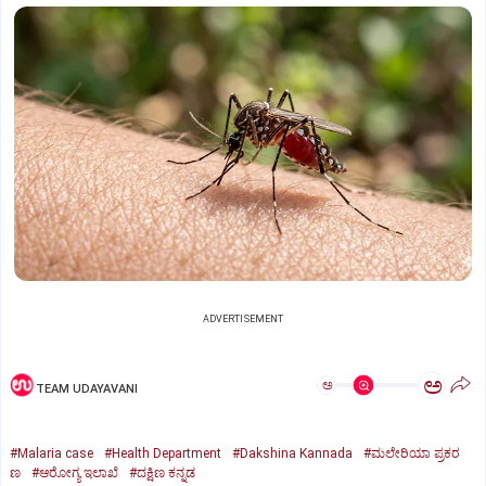
ADVERTISEMENT
ಅ
ಅ
TEAM UDAYAVANI
#Malaria case
#Health Department
#Dakshina Kannada
#ಮಲೇರಿಯಾ ಪ್ರಕರ
ಣ
#ಆರೋಗ್ಯ ಇಲಾಖೆ
#ದಕ್ಷಿಣ ಕನ್ನಡ