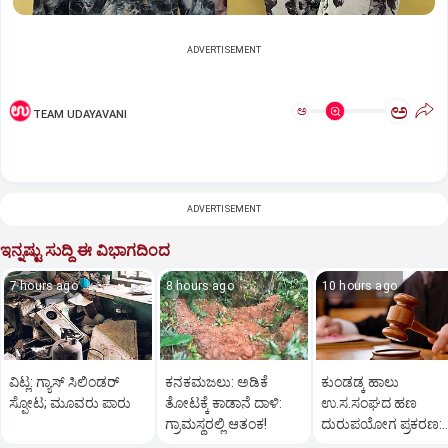
ADVERTISEMENT
ಅ
ಅ
TEAM UDAYAVANI
ADVERTISEMENT
ಇನ್ನಷ್ಟು ಸುದ್ದಿ ಈ ವಿಭಾಗದಿಂದ
7 hours ago
8 hours ago
10 hours ago
ವಿಟ್ಲ: ಗ್ಯಾಸ್‌ ಸಿಲಿಂಡರ್‌
ಕನಕಮಜಲು: ಅಡಿಕೆ
ಕುಂಡಡ್ಕ ಹಾಲು
ಸ್ಫೋಟ; ಮೂವರು ಪಾರು
ತೋಟಕ್ಕೆ ಕಾಡಾನೆ ದಾಳಿ:
ಉ.ಸ.ಸಂಘದ ಹಣ
ಗ್ರಾಮಸ್ಥರಲ್ಲಿ ಆತಂಕ!
ದುರುಪಯೋಗ ಪ್ರಕರಣ:
ಆರೋಪಿಯಿಂದ ಹಣ