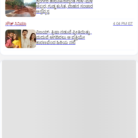
ಶೃಂಗೇರಿ ತಾಲೂಕಿನಾದ್ಯಂತ ಗಾಳಿ-ಮಳೆ
ಅಬ್ಬರ; ಗುಡ್ಡ ಕುಸಿತ, ವಾಹನ ಸಂಚಾರ
ಅಸ್ತವ್ಯಸ್ತ
ಸೌತ್‌ ಸಿನಿಮಾ
4:04 PM IST
ವಿಜಯ್‌- ತ್ರಿಷಾ ನಡುವೆ ಪ್ರೀತಿಯಿತ್ತು..
ಮದುವೆ ಆಗದಿರಲು ಆ ವ್ಯಕ್ತಿಯೇ
ಕಾರಣವೆಂದ ಹಿರಿಯ ನಟಿ