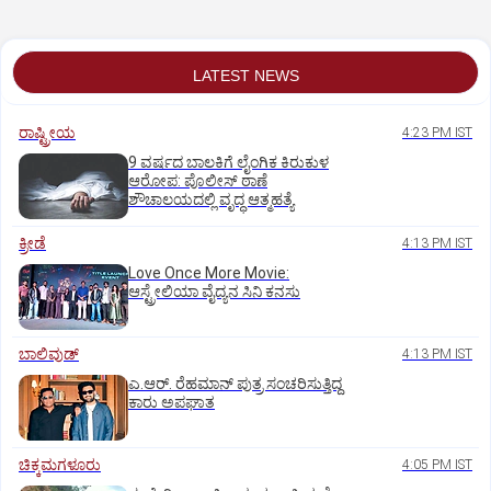
ವಸೂಲಿಗೆ ಇಲಾಖೆ ಆದೇ
LATEST NEWS
ರಾಷ್ಟ್ರೀಯ
4:23 PM IST
9 ವರ್ಷದ ಬಾಲಕಿಗೆ ಲೈಂಗಿಕ ಕಿರುಕುಳ
ಆರೋಪ: ಪೊಲೀಸ್ ಠಾಣೆ
ಶೌಚಾಲಯದಲ್ಲಿ ವೃದ್ಧ ಆತ್ಮಹತ್ಯೆ
ಕ್ರೀಡೆ
4:13 PM IST
Love Once More Movie:
ಆಸ್ಟ್ರೇಲಿಯಾ ವೈದ್ಯನ ಸಿನಿ ಕನಸು
ಬಾಲಿವುಡ್‌
4:13 PM IST
ಎ.ಆರ್. ರೆಹಮಾನ್ ಪುತ್ರ ಸಂಚರಿಸುತ್ತಿದ್ದ
ಕಾರು ಅಪಘಾತ
ಚಿಕ್ಕಮಗಳೂರು
4:05 PM IST