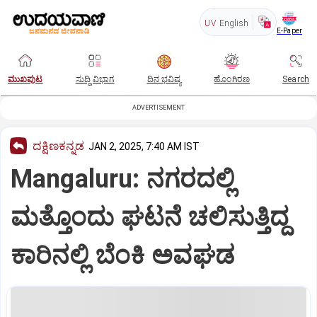
UV
English
E-Paper
ಮುಖಪುಟ
ಸುದ್ದಿ ವಿಭಾಗ
ದಿನ ಭವಿಷ್ಯ
ಹೊಂಗಿರಣ
Search
ADVERTISEMENT
ದಕ್ಷಿಣಕನ್ನಡ
JAN 2, 2025, 7:40 AM IST
Mangaluru: ನಗರದಲ್ಲಿ
ಮತ್ತೊಂದು ಘಟನೆ ಚಲಿಸುತ್ತಿದ್ದ
ಕಾರಿನಲ್ಲಿ ಬೆಂಕಿ ಅವಘಡ