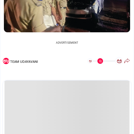
ADVERTISEMENT
ಅ
ಅ
TEAM UDAYAVANI