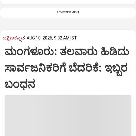
ADVERTISEMENT
ದಕ್ಷಿಣಕನ್ನಡ
AUG 10, 2026, 9:32 AM IST
ಮಂಗಳೂರು: ತಲವಾರು ಹಿಡಿದು
ಸಾರ್ವಜನಿಕರಿಗೆ ಬೆದರಿಕೆ: ಇಬ್ಬರ
ಬಂಧನ