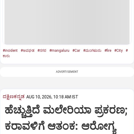
#incident
#ಅವಘಡ
#ನಗರ
#mangaluru
#Car
#ಮಂಗಳೂರು
#fire
#City
#
ಕಾರು
ADVERTISEMENT
ದಕ್ಷಿಣಕನ್ನಡ
AUG 10, 2026, 10:18 AM IST
ಹೆಚ್ಚುತ್ತಿದೆ ಮಲೇರಿಯಾ ಪ್ರಕರಣ;
ಕರಾವಳಿಗೆ ಆತಂಕ: ಆರೋಗ್ಯ